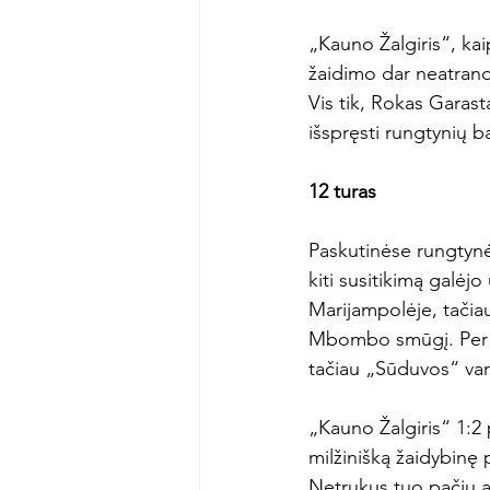
„Kauno Žalgiris“, kai
žaidimo dar neatranda
Vis tik, Rokas Garast
išspręsti rungtynių bai
12 turas 
Paskutinėse rungtynės
kiti susitikimą galėj
Marijampolėje, tačiau
Mbombo smūgį. Per lik
tačiau „Sūduvos“ varti
„Kauno Žalgiris“ 1:2 
milžinišką žaidybinę p
Netrukus tuo pačiu at