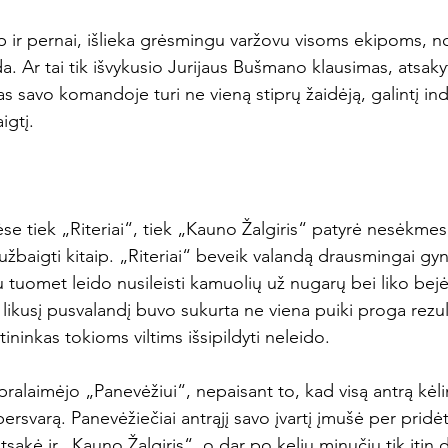
p ir pernai, išlieka grėsmingu varžovu visoms ekipoms, no
. Ar tai tik išvykusio Jurijaus Bušmano klausimas, atsaky
as savo komandoje turi ne vieną stiprų žaidėją, galintį indi
gtį.

e tiek „Riteriai“, tiek „Kauno Žalgiris“ patyrė nesėkmes, n
o užbaigti kitaip. „Riteriai“ beveik valandą drausmingai gyn
 tuomet leido nusileisti kamuolių už nugarų bei liko bejė
usį pusvalandį buvo sukurta ne viena puiki proga rezultat
ninkas tokioms viltims išsipildyti neleido.

pralaimėjo „Panevėžiui“, nepaisant to, kad visą antrą kėlin
ersvarą. Panevėžiečiai antrąjį savo įvartį įmušė per pridėt
sakė ir „Kauno Žalgiris“, o dar po kelių minučių tik itin d