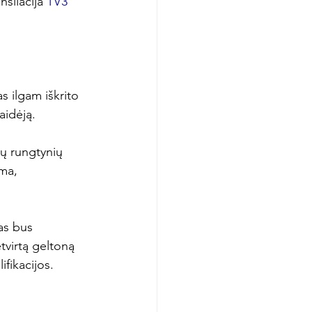
nsliacija 
TV3 
s ilgam iškrito 
idėją.

ų rungtynių 
ma, 
as bus 
tvirtą geltoną 
fikacijos.
