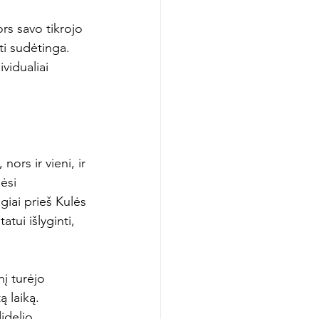
rs savo tikrojo 
ti sudėtinga. 
vidualiai 
ors ir vieni, ir 
ėsi 
giai prieš Kulės 
ui išlyginti, 
į turėjo 
ą laiką. 
idelio 