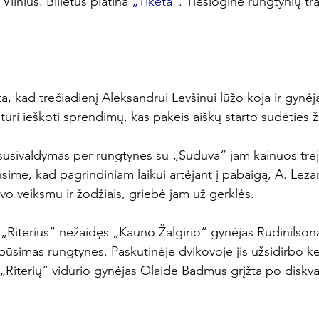
Vilnius. Bilietus platina 
„Tiketa“
. Tiesioginė rungtynių tra
a, kad trečiadienį Aleksandrui Levšinui lūžo koja ir gynėja
i turi ieškoti sprendimų, kas pakeis aiškų starto sudėties ža
usivaldymas per rungtynes su „Sūduva“ jam kainuos trej
minsime, kad pagrindiniam laikui artėjant į pabaigą, A. Leza
o veiksmu ir žodžiais, griebė jam už gerklės.

 „Riterius“ nežaidęs „Kauno Žalgirio“ gynėjas Rudinilson
ir būsimas rungtynes. Paskutinėje dvikovoje jis užsidirbo ke
„Riterių“ vidurio gynėjas Olaide Badmus grįžta po diskvali