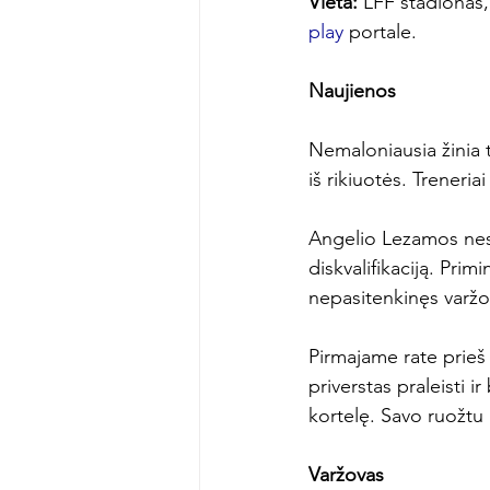
Vieta:
 LFF stadionas, 
play
 portale.

Naujienos
Nemaloniausia žinia t
iš rikiuotės. Treneria
Angelio Lezamos nes
diskvalifikaciją. Pri
nepasitenkinęs varžov
Pirmajame rate prieš
priverstas praleisti 
kortelę. Savo ruožtu 
Varžovas