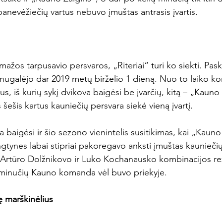
panevėžiečių vartus nebuvo įmuštas antrasis įvartis.

ažos tarpusavio persvaros, „Riteriai“ turi ko siekti. Pasku
“ nugalėjo dar 2019 metų birželio 1 dieną. Nuo to laiko 
s, iš kurių sykį dvikova baigėsi be įvarčių, kitą – „Kauno 
s šešis kartus kauniečių persvara siekė vieną įvartį.

a baigėsi ir šio sezono vienintelis susitikimas, kai „Kauno 
ngtynes labai stipriai pakoregavo anksti įmuštas kauniečių 
s Artūro Dolžnikovo ir Luko Kochanausko kombinacijos rezu
minučių Kauno komanda vėl buvo priekyje.

ę marškinėlius