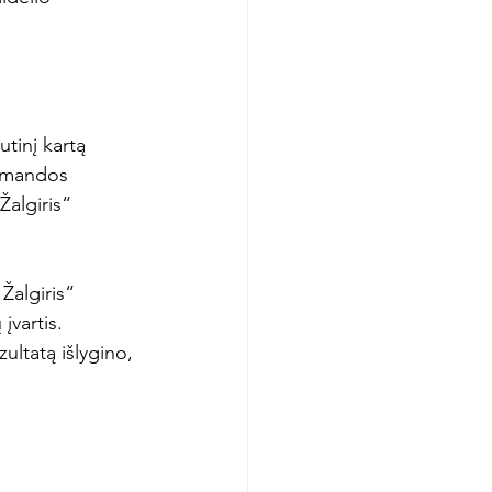
tinį kartą 
komandos 
Žalgiris“ 
Žalgiris“ 
įvartis. 
ltatą išlygino, 