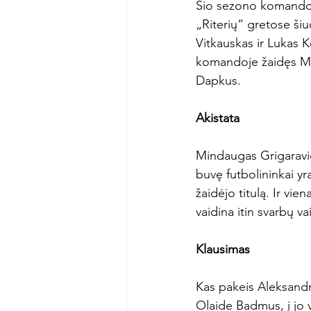
Šio sezono komandose
„Riterių“ gretose ši
Vitkauskas ir Lukas 
komandoje žaidęs M.
Dapkus.

Akistata
Mindaugas Grigaravič
buvę futbolininkai y
žaidėjo titulą. Ir vi
vaidina itin svarbų va
Klausimas
Kas pakeis Aleksandrą
Olaide Badmus, į jo v