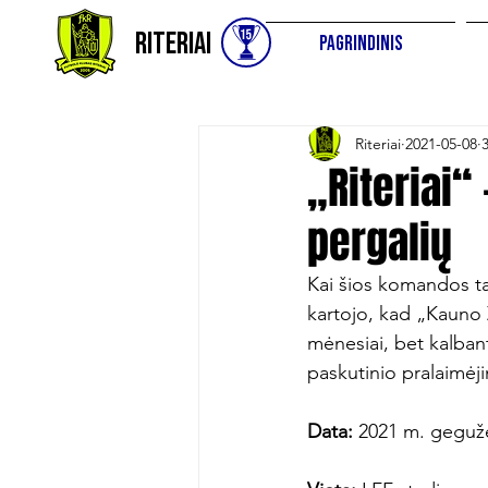
Riteriai
Pagrindinis
Riteriai
2021-05-08
„Riteriai“
pergalių
Kai šios komandos ta
kartojo, kad „Kauno 
mėnesiai, bet kalbant
paskutinio pralaimėji
Data:
 2021 m. gegužės