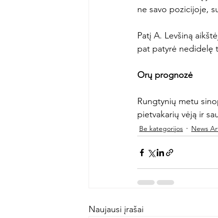
ne savo pozicijoje, 
Patį A. Levšiną aikš
pat patyrė nedidelę t
Orų prognozė
Rungtynių metu sinop
pietvakarių vėją ir sa
Be kategorijos
News Art
Naujausi įrašai