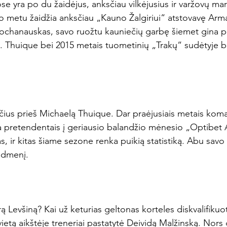
 yra po du žaidėjus, anksčiau vilkėjusius ir varžovų marš
uo metu žaidžia anksčiau „Kauno Žalgiriui“ atstovavę Arm
Kochanauskas, savo ruožtu kauniečių garbę šiemet gina pe
 Thuique bei 2015 metais tuometinių „Trakų“ sudėtyje b
ius prieš Michaelą Thuique. Dar praėjusiais metais kom
ra pretendentais į geriausio balandžio mėnesio „Optibet 
enas, ir kitas šiame sezone renka puikią statistiką. Abu sa
idmenį.

 Levšiną? Kai už keturias geltonas korteles diskvalifikuo
ietą aikštėje treneriai pastatytė Deividą Malžinską. Nors