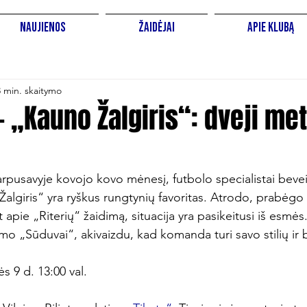
Naujienos
Žaidėjai
Apie Klubą
3 min. skaitymo
 – „Kauno Žalgiris“: dveji me
rpusavyje kovojo kovo mėnesį, futbolo specialistai beveik
Žalgiris“ yra ryškus rungtynių favoritas. Atrodo, prabėgo
 apie „Riterių“ žaidimą, situacija yra pasikeitusi iš esmės
mo „Sūduvai“, akivaizdu, kad komanda turi savo stilių ir br
 9 d. 13:00 val.
