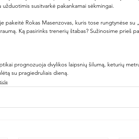
su užduotimis susitvarkė pakankamai sėkmingai.

tėje pakeitė Rokas Masenzovas, kuris tose rungtynėse su 
raumą. Ką pasirinks trenerių štabas? Sužinosime prieš pa
tikai prognozuoja dvylikos laipsnių šilumą, keturių met
ulėtą su pragiedruliais dieną.
icle