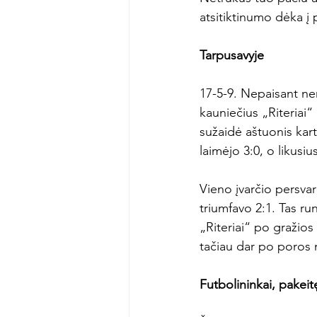
atsitiktinumo dėka į 
Tarpusavyje
17-5-9. Nepaisant nem
kauniečius „Riteriai
sužaidė aštuonis kartu
laimėjo 3:0, o likusiu
Vieno įvarčio persvar
triumfavo 2:1. Tas ru
„Riteriai“ po gražio
tačiau dar po poros 
Futbolininkai, pakeit