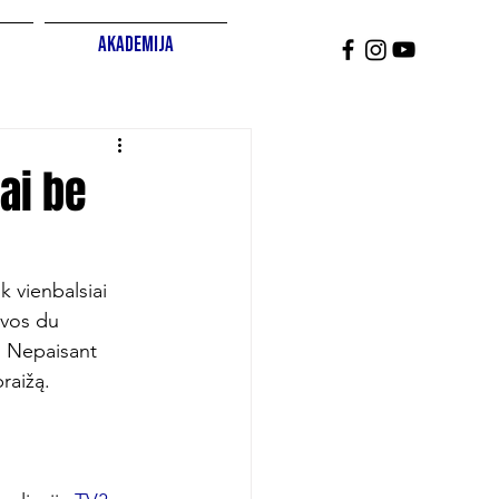
Akademija
tai be
 vienbalsiai 
 vos du 
. Nepaisant 
aižą.
