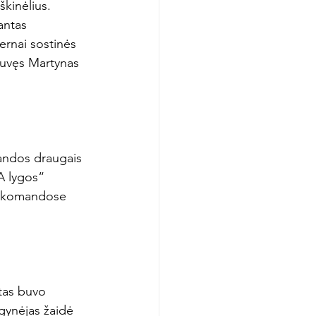
kinėlius. 
antas 
rnai sostinės 
uvęs Martynas 
andos draugais 
A lygos“ 
vo komandose 
tas buvo 
 gynėjas žaidė 