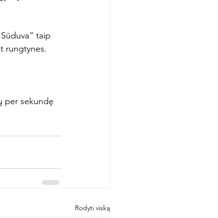
„Sūduva“ taip 
t rungtynes.

rų per sekundę 
Rodyti viską