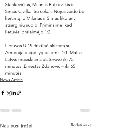
Stankevičius, Milanas Rutkovskis ir 
Simas Civilka. Su čekais Nojus žaidė be 
keitimų, o Milanas ir Simas liko ant 
atsarginių suolo. Priminsime, kad 
lietuviai pralaimėjo 1:2.

Lietuvos U-19 rinktinė akistatą su 
Armėnija baigė lygiosiomis 1:1. Matas 
Latvys mūsiškiams atstovavo iki 75 
minutės, Ernestas Zdanovič – iki 65 
minutės.
News Article
Rodyti viską
Naujausi įrašai