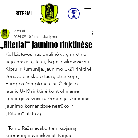
Riteriai
Riteriai
2024-09-10
1 min. skaitymo
„Riteriai“ jaunimo rinktinėse
Kol Lietuvos nacionalinė vyrų rinktinė 
liejo prakaitą Tautų lygos dvikovose su 
Kipru ir Rumunija, jaunimo U-21 rinktinė 
Jonavoje ieškojo taškų atrankoje į 
Europos čempionatą su Čekija, o 
jaunių U-19 rinktinė kontroliniame 
sparinge varžėsi su Armėnija. Abiejose 
jaunimo komandose netrūko ir 
„Riterių“ atstovų.

Į Tomo Ražanausko treniruojamą 
komandą buvo iškviesti Nojus 