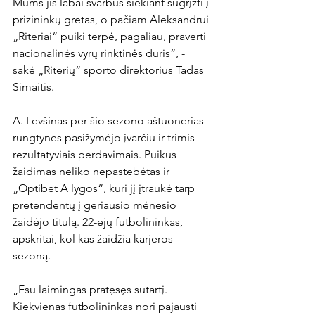
Mums jis labai svarbus siekiant sugrįžti į 
prizininkų gretas, o pačiam Aleksandrui 
„Riteriai“ puiki terpė, pagaliau, praverti 
nacionalinės vyrų rinktinės duris“, - 
sakė „Riterių“ sporto direktorius Tadas 
Simaitis.

A. Levšinas per šio sezono aštuonerias 
rungtynes pasižymėjo įvarčiu ir trimis 
rezultatyviais perdavimais. Puikus 
žaidimas neliko nepastebėtas ir 
„Optibet A lygos“, kuri jį įtraukė tarp 
pretendentų į geriausio mėnesio 
žaidėjo titulą. 22-ejų futbolininkas, 
apskritai, kol kas žaidžia karjeros 
sezoną.

„Esu laimingas pratęsęs sutartį. 
Kiekvienas futbolininkas nori pajausti 