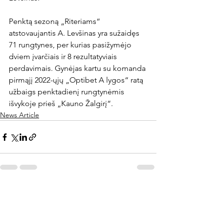
Penktą sezoną „Riteriams“ 
atstovaujantis A. Levšinas yra sužaidęs 
71 rungtynes, per kurias pasižymėjo 
dviem įvarčiais ir 8 rezultatyviais 
perdavimais. Gynėjas kartu su komanda 
pirmąjį 2022-ųjų „Optibet A lygos“ ratą 
užbaigs penktadienį rungtynėmis 
išvykoje prieš „Kauno Žalgirį“.
News Article
Rodyti viską
Naujausi įrašai