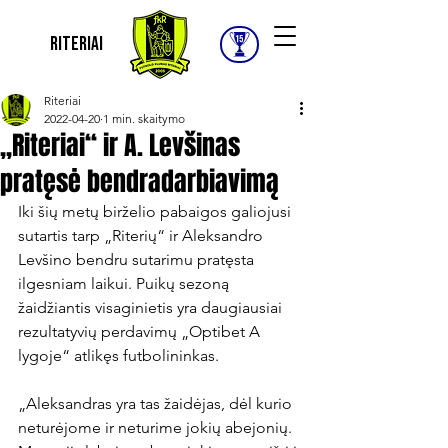
Riteriai
Riteriai
2022-04-20
1 min. skaitymo
„Riteriai“ ir A. Levšinas
pratęsė bendradarbiavimą
Iki šių metų birželio pabaigos galiojusi 
sutartis tarp „Riterių“ ir Aleksandro 
Levšino bendru sutarimu pratęsta 
ilgesniam laikui. Puikų sezoną 
žaidžiantis visaginietis yra daugiausiai 
rezultatyvių perdavimų „Optibet A 
lygoje“ atlikęs futbolininkas.

„Aleksandras yra tas žaidėjas, dėl kurio 
neturėjome ir neturime jokių abejonių. 