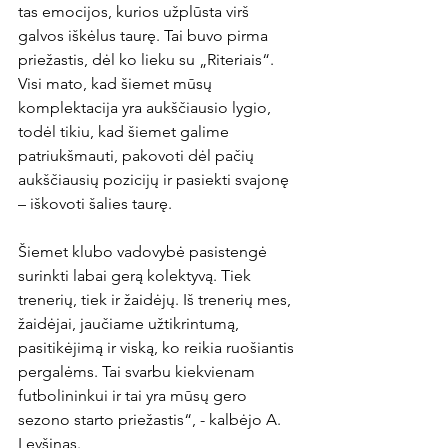
tas emocijos, kurios užplūsta virš 
galvos iškėlus taurę. Tai buvo pirma 
priežastis, dėl ko lieku su „Riteriais“. 
Visi mato, kad šiemet mūsų 
komplektacija yra aukščiausio lygio, 
todėl tikiu, kad šiemet galime 
patriukšmauti, pakovoti dėl pačių 
aukščiausių pozicijų ir pasiekti svajonę 
– iškovoti šalies taurę.

Šiemet klubo vadovybė pasistengė 
surinkti labai gerą kolektyvą. Tiek 
trenerių, tiek ir žaidėjų. Iš trenerių mes, 
žaidėjai, jaučiame užtikrintumą, 
pasitikėjimą ir viską, ko reikia ruošiantis 
pergalėms. Tai svarbu kiekvienam 
futbolininkui ir tai yra mūsų gero 
sezono starto priežastis“, - kalbėjo A. 
Levšinas.
