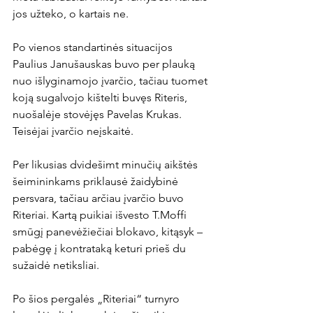
jos užteko, o kartais ne.

Po vienos standartinės situacijos 
Paulius Janušauskas buvo per plauką 
nuo išlyginamojo įvarčio, tačiau tuomet 
koją sugalvojo kištelti buvęs Riteris, 
nuošalėje stovėjęs Pavelas Krukas. 
Teisėjai įvarčio neįskaitė.

Per likusias dvidešimt minučių aikštės 
šeimininkams priklausė žaidybinė 
persvara, tačiau arčiau įvarčio buvo 
Riteriai. Kartą puikiai išvesto T.Moffi 
smūgį panevėžiečiai blokavo, kitąsyk – 
pabėgę į kontrataką keturi prieš du 
sužaidė netiksliai.

Po šios pergalės „Riteriai“ turnyro 