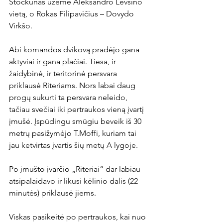
Stočkūnas užėmė Aleksandro Levšino 
vietą, o Rokas Filipavičius – Dovydo 
Virkšo.

Abi komandos dvikovą pradėjo gana 
aktyviai ir gana plačiai. Tiesa, ir 
žaidybinė, ir teritorinė persvara 
priklausė Riteriams. Nors labai daug 
progų sukurti ta persvara neleido, 
tačiau svečiai iki pertraukos vieną įvartį 
įmušė. Įspūdingu smūgiu beveik iš 30 
metrų pasižymėjo T.Moffi, kuriam tai 
jau ketvirtas įvartis šių metų A lygoje.

Po įmušto įvarčio „Riteriai“ dar labiau 
atsipalaidavo ir likusi kėlinio dalis (22 
minutės) priklausė jiems.

Viskas pasikeitė po pertraukos, kai nuo 