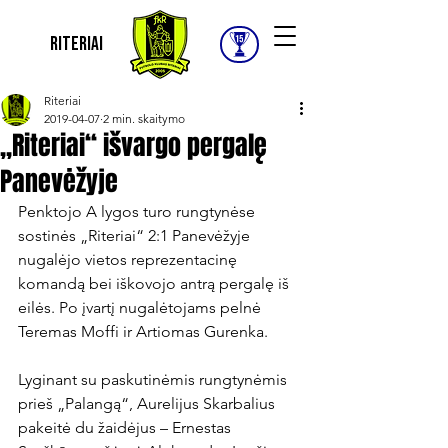
Riteriai
Riteriai
2019-04-07
2 min. skaitymo
„Riteriai“ išvargo pergalę
Panevėžyje
Penktojo A lygos turo rungtynėse 
sostinės „Riteriai“ 2:1 Panevėžyje 
nugalėjo vietos reprezentacinę 
komandą bei iškovojo antrą pergalę iš 
eilės. Po įvartį nugalėtojams pelnė 
Teremas Moffi ir Artiomas Gurenka.

Lyginant su paskutinėmis rungtynėmis 
prieš „Palangą“, Aurelijus Skarbalius 
pakeitė du žaidėjus – Ernestas 