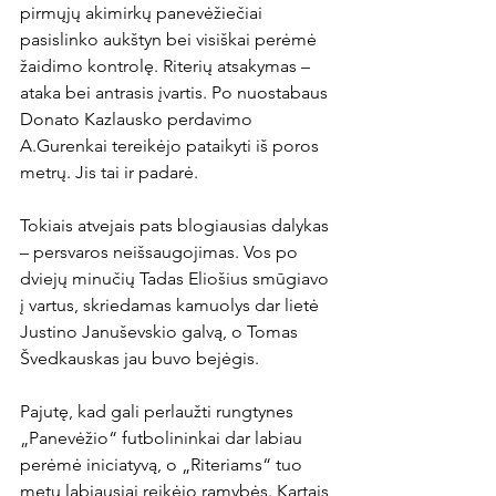
pirmųjų akimirkų panevėžiečiai 
pasislinko aukštyn bei visiškai perėmė 
žaidimo kontrolę. Riterių atsakymas – 
ataka bei antrasis įvartis. Po nuostabaus 
Donato Kazlausko perdavimo 
A.Gurenkai tereikėjo pataikyti iš poros 
metrų. Jis tai ir padarė.

Tokiais atvejais pats blogiausias dalykas 
– persvaros neišsaugojimas. Vos po 
dviejų minučių Tadas Eliošius smūgiavo 
į vartus, skriedamas kamuolys dar lietė 
Justino Januševskio galvą, o Tomas 
Švedkauskas jau buvo bejėgis.

Pajutę, kad gali perlaužti rungtynes 
„Panevėžio“ futbolininkai dar labiau 
perėmė iniciatyvą, o „Riteriams“ tuo 
metu labiausiai reikėjo ramybės. Kartais 