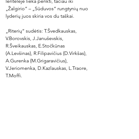
lentelėje lieka penkti, tačiau iki 
„Žalgirio“ – „Sūduvos“ rungtynių nuo 
lyderių juos skiria vos du taškai.

„Riterių“ sudėtis: T.Švedkauskas, 
V.Borovskis, J.Januševskis, 
R.Šveikauskas, E.Stočkūnas 
(A.Levšinas), R.Filipavičius (D.Virkšas), 
A.Gurenka (M.Grigaravičius), 
V.Jeriomenka, D.Kazlauskas, L.Traore, 
T.Moffi.
News Article
Rodyti viską
Naujausi įrašai