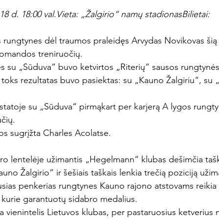
18 d. 18:00 val.
Vieta: 
„Žalgirio“ namų stadionas
Bilietai: 
s rungtynes dėl traumos praleidęs Arvydas Novikovas šią 
komandos treniruočių.
s su „Sūduva“ buvo ketvirtos „Riterių“ sausos rungtynės
 toks rezultatas buvo pasiektas: su „Kauno Žalgiriu“, su „Ši
istatoje su „Sūduva“ pirmąkart per karjerą A lygos rungty
čių.
jos sugrįžta Charles Acolatse.
yro lentelėje užimantis „Hegelmann“ klubas dešimčia tašk
no Žalgirio“ ir šešiais taškais lenkia trečią poziciją užima
ikusias penkerias rungtynes Kauno rajono atstovams reikia
 kurie garantuotų sidabro medalius.
vienintelis Lietuvos klubas, per pastaruosius ketverius 