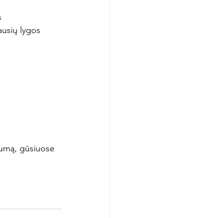
s 
ausių lygos 
lumą, gūsiuose 