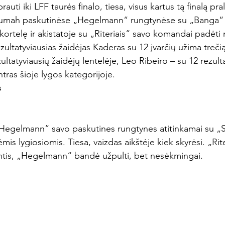
auti iki LFF taurės finalo, tiesa, visus kartus tą finalą pra
jumah paskutinėse „Hegelmann“ rungtynėse su „Banga“ 
 kortelę ir akistatoje su „Riteriais“ savo komandai padėti
ltatyviausias žaidėjas Kaderas su 12 įvarčių užima trečią 
ultatyviausių žaidėjų lentelėje, Leo Ribeiro – su 12 rezulta
tras šioje lygos kategorijoje.
s
k „Hegelmann“ savo paskutines rungtynes atitinkamai su „S
s lygiosiomis. Tiesa, vaizdas aikštėje kiek skyrėsi. „Riter
gintis, „Hegelmann“ bandė užpulti, bet nesėkmingai.
