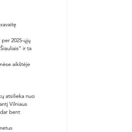
savaitę 
 per 2025-ųjų 
auliais“ ir ta 
nėse aikštėje 
ų atsilieka nuo 
ntį Vilniaus 
 dar bent 
metus 