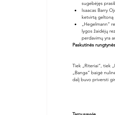
sugebėjęs prasibr
Isaacas Barry O
ketvirtą geltoną
„Hegelmann“ rezu
lygos žaidėjų rez
perdavimų yra an
Paskutinės rungtynė
Tiek „Riteriai“, tie
„Banga“ baigė nulinėmi
dalį buvo priversti 
Tarpusavyje