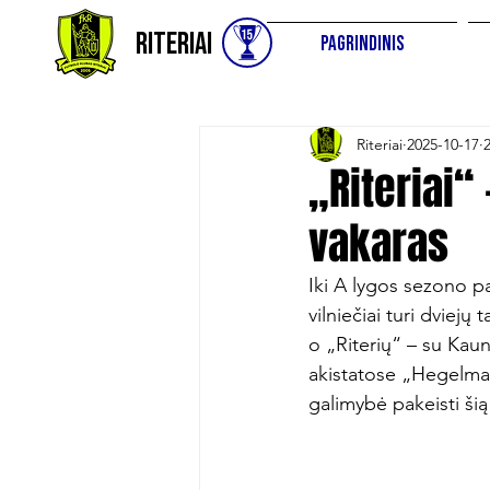
Riteriai
Pagrindinis
Riteriai
2025-10-17
„Riteriai“
vakaras
Iki A lygos sezono pa
vilniečiai turi dviejų 
o „Riterių“ – su Kau
akistatose „Hegelmann
galimybė pakeisti šią s