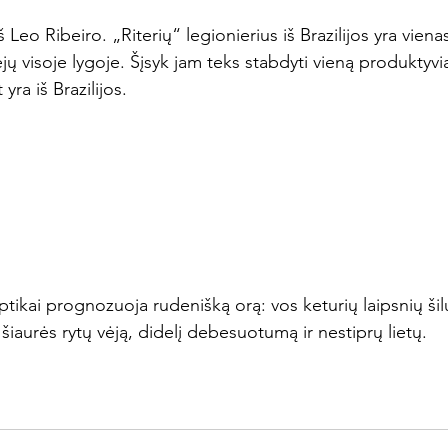
 Leo Ribeiro. „Riterių“ legionierius iš Brazilijos yra viena
ų visoje lygoje. Šįsyk jam teks stabdyti vieną produktyvi
yra iš Brazilijos.

tikai prognozuoja rudenišką orą: vos keturių laipsnių ši
šiaurės rytų vėją, didelį debesuotumą ir nestiprų lietų.
