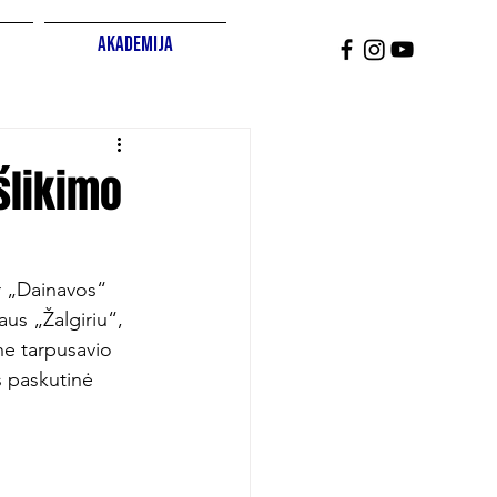
Akademija
šlikimo
ir „Dainavos“ 
iaus „Žalgiriu“, 
e tarpusavio 
s paskutinė 