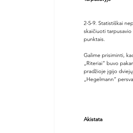
2-5-9. Statistiškai n
skaičiuoti tarpusavio
punktais.

Galime prisiminti, ka
„Riteriai“ buvo pakan
pradžioje įgijo dviej
„Hegelmann“ persvar
Akistata