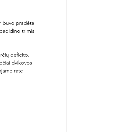
ir buvo pradėta 
padidino trimis 
čių deficito, 
iečiai dvikovos 
ajame rate 