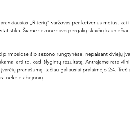
eparankiausias „Riterių“ varžovas per ketverius metus, kai 
 statistika. Šiame sezone savo pergalių skaičių kauniečiai 
d pirmosiose šio sezono rungtynėse, nepaisant dviejų įvar
kamai arti to, kad išlygintų rezultatą. Antrajame rate viln
ų įvarčių pranašumą, tačiau galiausiai pralaimėjo 2:4. Treči
a nekėlė abejonių.
