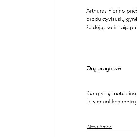
Arthuras Pierino prieš
produktyviausių gynėj
žaidėjų, kuris taip pat 
Orų prognozė
Rungtynių metu sinop
iki vienuolikos metrų 
News Article