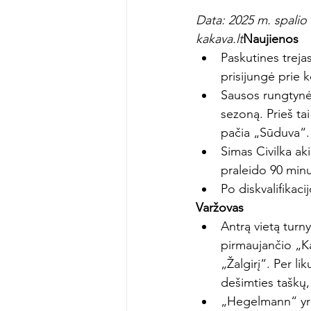
Data: 
2025 m. 
spalio 
kakava.lt
Naujienos
Paskutines treja
prisijungė prie 
Sausos rungtynė
sezoną. Prieš tai
pačia „Sūduva“.
Simas Civilka ak
praleido 90 minu
Po diskvalifikaci
Varžovas
Antrą vietą turn
pirmaujančio „Kau
„Žalgirį“. Per l
dešimties taškų,
„Hegelmann“ yra 