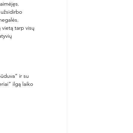
laimėjęs.
užsidirbo 
 negalės.
vietą tarp visų 
tyvių 
ūduva“ ir su 
iai“ ilgą laiko 