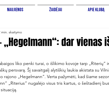
Naujienos
Žaidėjai
Apie Klubą
2 min. skaitymo
 – „Hegelmann“: dar vienas i
baigos liko penki turai, o išlikimo kovoje tarp „Riterių“ 
taškų persvarą. Šį savaitgalį alytiškių laukia akistata su Viln
no rajono „Hegelmann“. Verta pažymėti, kad šiame sezon
“ „Riterius“ nugalėjo visus tris kartus, o šeštadienį bu
ituaciją.
