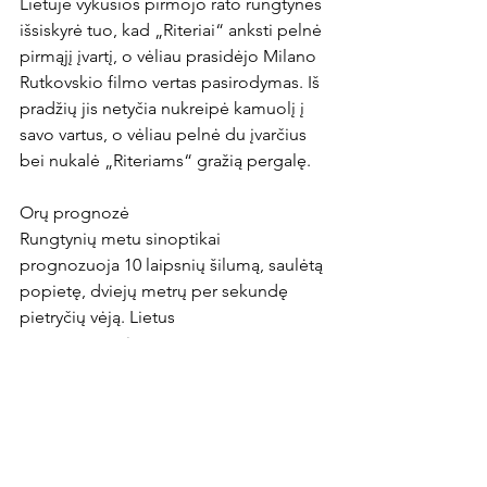
Lietuje vykusios pirmojo rato rungtynės 
išsiskyrė tuo, kad „Riteriai“ anksti pelnė 
pirmąjį įvartį, o vėliau prasidėjo Milano 
Rutkovskio filmo vertas pasirodymas. Iš 
pradžių jis netyčia nukreipė kamuolį į 
savo vartus, o vėliau pelnė du įvarčius 
bei nukalė „Riteriams“ gražią pergalę.

Orų prognozė

Rungtynių metu sinoptikai 
prognozuoja 10 laipsnių šilumą, saulėtą 
popietę, dviejų metrų per sekundę 
pietryčių vėją. Lietus 
neprognozuojamas.
News Article