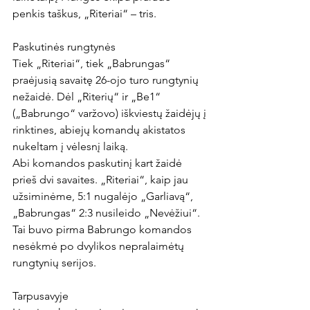
penkis taškus, „Riteriai“ – tris.

Paskutinės rungtynės

Tiek „Riteriai“, tiek „Babrungas“ 
praėjusią savaitę 26-ojo turo rungtynių 
nežaidė. Dėl „Riterių“ ir „Be1“ 
(„Babrungo“ varžovo) iškviestų žaidėjų į 
rinktines, abiejų komandų akistatos 
nukeltam į vėlesnį laiką.

Abi komandos paskutinį kart žaidė 
prieš dvi savaites. „Riteriai“, kaip jau 
užsiminėme, 5:1 nugalėjo „Garliavą“, 
„Babrungas“ 2:3 nusileido „Nevėžiui“. 
Tai buvo pirma Babrungo komandos 
nesėkmė po dvylikos nepralaimėtų 
rungtynių serijos.

Tarpusavyje
