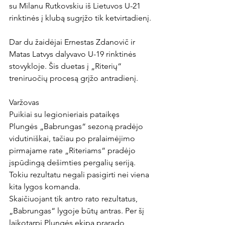
su Milanu Rutkovskiu iš Lietuvos U-21 
rinktinės į klubą sugrįžo tik ketvirtadienį.

Dar du žaidėjai Ernestas Zdanovič ir 
Matas Latvys dalyvavo U-19 rinktinės 
stovykloje. Šis duetas į „Riterių“ 
treniruočių procesą grįžo antradienį.

Varžovas

Puikiai su legionieriais pataikęs 
Plungės „Babrungas“ sezoną pradėjo 
vidutiniškai, tačiau po pralaimėjimo 
pirmajame rate „Riteriams“ pradėjo 
įspūdingą dešimties pergalių seriją. 
Tokiu rezultatu negali pasigirti nei viena 
kita lygos komanda.

Skaičiuojant tik antro rato rezultatus, 
„Babrungas“ lygoje būtų antras. Per šį 
laikotarpį Plungės ekipa prarado 