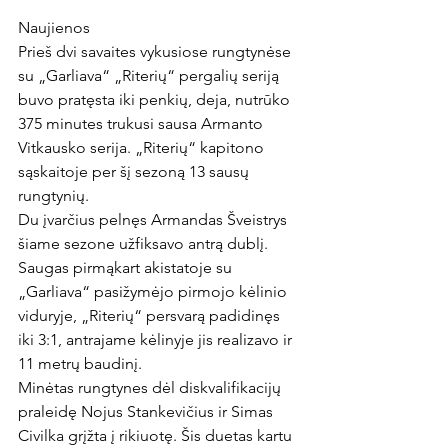
Naujienos

Prieš dvi savaites vykusiose rungtynėse 
su „Garliava“ „Riterių“ pergalių seriją 
buvo pratęsta iki penkių, deja, nutrūko 
375 minutes trukusi sausa Armanto 
Vitkausko serija. „Riterių“ kapitono 
sąskaitoje per šį sezoną 13 sausų 
rungtynių.

Du įvarčius pelnęs Armandas Šveistrys 
šiame sezone užfiksavo antrą dublį. 
Saugas pirmąkart akistatoje su 
„Garliava“ pasižymėjo pirmojo kėlinio 
viduryje, „Riterių“ persvarą padidinęs 
iki 3:1, antrajame kėlinyje jis realizavo ir 
11 metrų baudinį.

Minėtas rungtynes dėl diskvalifikacijų 
praleidę Nojus Stankevičius ir Simas 
Civilka grįžta į rikiuotę. Šis duetas kartu 