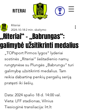
Riteriai
Riteriai
2024-10-18
2 min. skaitymo
„Riteriai“ – „Babrungas“:
galimybė užsitikrinti medalius
„TOPsport Pirmos lygos“ lyderiai 
sostinės „Riteriai“ šeštadienio namų 
rungtynėse su Plungės „Babrungu“ turi 
galimybę užsitikrinti medalius. Tam 
reikia dabartinę penkių pergalių seriją

pratęsti iki šešių.

Data: 2024 spalio 18 d. 14:00 val.

Vieta: LFF stadionas, Vilnius

Tiesioginė transliacija: lrt.lt
