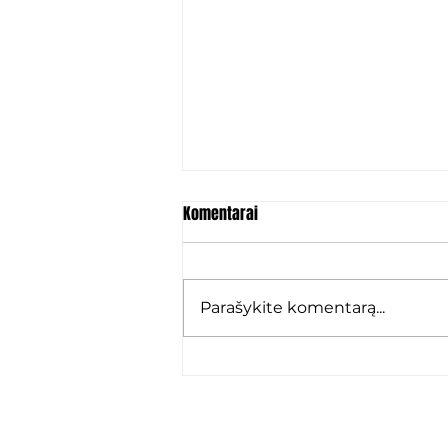
Komentarai
Parašykite komentarą...
Marko Karamarko: „Grįžau ten,
kur jaučiuosi kaip namie“