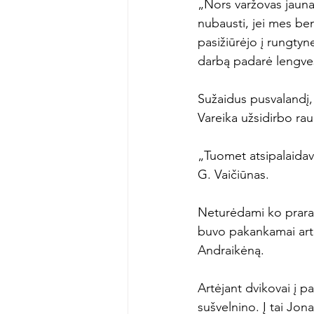
„Nors varžovas jauna
nubausti, jei mes ben
pasižiūrėjo į rungtyn
darbą padarė lengvesn
Sužaidus pusvalandį,
Vareika užsidirbo ra
„Tuomet atsipalaidav
G. Vaičiūnas.

Neturėdami ko prarast
buvo pakankamai arti
Andraikėną.

Artėjant dvikovai į p
sušvelnino. Į tai Jon