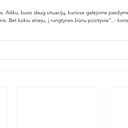
s. Aišku, buvo daug situacijų, kuriose galėjome pasižymėt
is. Bet kokiu atveju, į rungtynes žiūriu pozityviai“, - kon