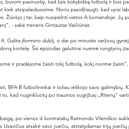
s, buvom pasiruošę, kad žais kokybišką futbolą ir bus p
t kiek atsipalaiduosime. Noriu pasidžiaugti, kad vyrai laba
es. Žiūrėjo į tai, kaip nusipelnti vietos A komandoje. Jų
į“, - sakė treneris Gintautas Vaičiūnas.

 A. Galita įformino dublį, o dar po minutės varžovų gynėj
udoną kortelę. Šis epizodas galutinai nuėmė rungtynių įta
ome ir pradėjome žaisti tokį futbolą, kokį norime žaisti“
i, BFA B futbolininkai ir toliau ieškojo savo galimybių. Kel
 to, kad nuginkluotų po traumos sugrįžusį „Riterių“ varti
abaigą, po vienos iš kontratakų Raimondo Vilėniškio auklė
as Usavičius atsakė savo įvarčiu, atstatydamas trijų įvarčių