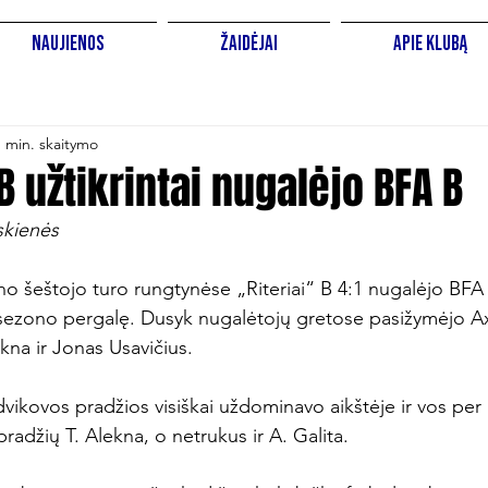
Naujienos
Žaidėjai
Apie Klubą
1 min. skaitymo
 B užtikrintai nugalėjo BFA B
skienės
ono šeštojo turo rungtynėse „Riteriai“ B 4:1 nugalėjo BFA 
sezono pergalę. Dusyk nugalėtojų gretose pasižymėjo Axe
kna ir Jonas Usavičius.

dvikovos pradžios visiškai uždominavo aikštėje ir vos per
pradžių T. Alekna, o netrukus ir A. Galita.
