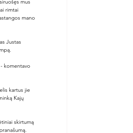
asiruošęs mus 
i rimtai 
 pastangos mano 
as Justas 
mpą.

, - komentavo 
is kartus jie 
ninką Kajų 
tiniai skirtumą 
 pranašumą.
