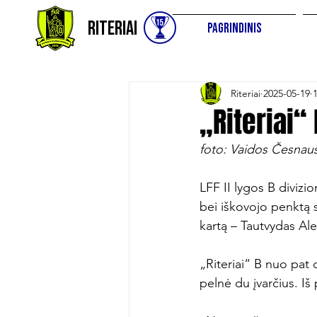
Riteriai
Pagrindinis
Riteriai
2025-05-19
„Riteriai“
foto: Vaidos Česnau
LFF II lygos B divizi
bei iškovojo penktą 
kartą – Tautvydas Ale
„Riteriai“ B nuo pat 
pelnė du įvarčius. Iš 