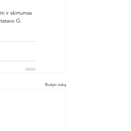
i ir skirtumas 
statavo G. 
Rodyti viską