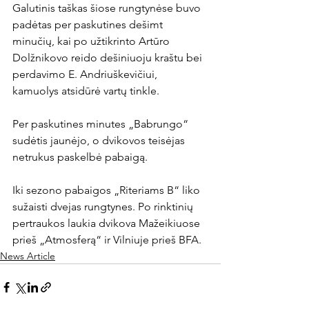
Galutinis taškas šiose rungtynėse buvo 
padėtas per paskutines dešimt 
minučių, kai po užtikrinto Artūro 
Dolžnikovo reido dešiniuoju kraštu bei 
perdavimo E. Andriuškevičiui, 
kamuolys atsidūrė vartų tinkle.

Per paskutines minutes „Babrungo“ 
sudėtis jaunėjo, o dvikovos teisėjas 
netrukus paskelbė pabaigą.

Iki sezono pabaigos „Riteriams B“ liko 
sužaisti dvejas rungtynes. Po rinktinių 
pertraukos laukia dvikova Mažeikiuose 
prieš „Atmosferą“ ir Vilniuje prieš BFA.
News Article