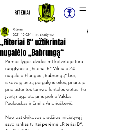
Riteriai
Riteriai
2021-10-02
1 min. skaitymo
„Riteriai B“ užtikrintai
nugalėjo „Babrungą“
Pirmos lygos dvidešimt ketvirtojo turo 
rungtynėse „Riteriai B“ Vilniuje 2:0 
nugalėjo Plungės „Babrungą“ bei, 
iškovoję antrą pergalę iš eilės, priartėjo 
prie aštuntos turnyro lentelės vietos. Po 
įvartį nugalėtojams pelnė Valdas 
Paulauskas ir Emilis Andriuškevič.

Nuo pat dvikovos pradžios iniciatyvą į 
savo rankas tvirtai perėmė „Riteriai B“. 