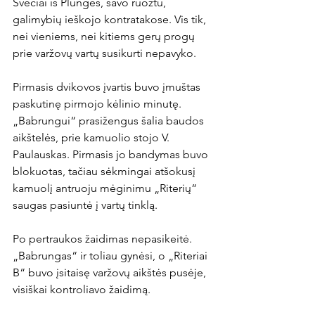
Svečiai iš Plungės, savo ruožtu, 
galimybių ieškojo kontratakose. Vis tik, 
nei vieniems, nei kitiems gerų progų 
prie varžovų vartų susikurti nepavyko.

Pirmasis dvikovos įvartis buvo įmuštas 
paskutinę pirmojo kėlinio minutę. 
„Babrungui“ prasižengus šalia baudos 
aikštelės, prie kamuolio stojo V. 
Paulauskas. Pirmasis jo bandymas buvo 
blokuotas, tačiau sėkmingai atšokusį 
kamuolį antruoju mėginimu „Riterių“ 
saugas pasiuntė į vartų tinklą.

Po pertraukos žaidimas nepasikeitė. 
„Babrungas“ ir toliau gynėsi, o „Riteriai 
B“ buvo įsitaisę varžovų aikštės pusėje, 
visiškai kontroliavo žaidimą.
