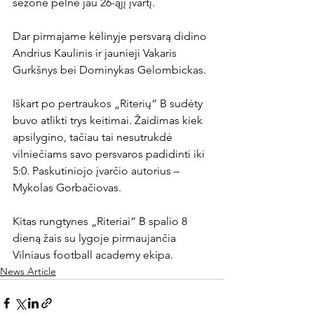
sezone pelnė jau 26-ąjį įvartį.

Dar pirmajame kėlinyje persvarą didino 
Andrius Kaulinis ir jaunieji Vakaris 
Gurkšnys bei Dominykas Gelombickas.

Iškart po pertraukos „Riterių“ B sudėty 
buvo atlikti trys keitimai. Žaidimas kiek 
apsilygino, tačiau tai nesutrukdė 
vilniečiams savo persvaros padidinti iki 
5:0. Paskutiniojo įvarčio autorius – 
Mykolas Gorbačiovas.

Kitas rungtynes „Riteriai“ B spalio 8 
dieną žais su lygoje pirmaujančia 
Vilniaus football academy ekipa.
News Article