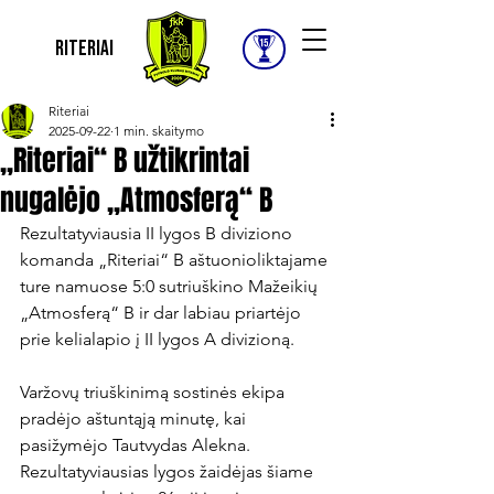
Riteriai
Riteriai
2025-09-22
1 min. skaitymo
„Riteriai“ B užtikrintai
nugalėjo „Atmosferą“ B
Rezultatyviausia II lygos B diviziono 
komanda „Riteriai“ B aštuonioliktajame 
ture namuose 5:0 sutriuškino Mažeikių 
„Atmosferą“ B ir dar labiau priartėjo 
prie kelialapio į II lygos A divizioną.

Varžovų triuškinimą sostinės ekipa 
pradėjo aštuntąją minutę, kai 
pasižymėjo Tautvydas Alekna. 
Rezultatyviausias lygos žaidėjas šiame 