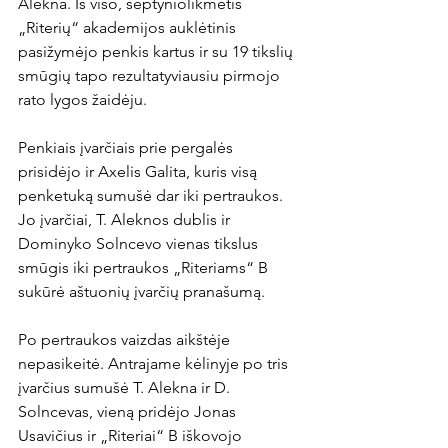
Alekna. Iš viso, septyniolikmetis 
„Riterių“ akademijos auklėtinis 
pasižymėjo penkis kartus ir su 19 tikslių 
smūgių tapo rezultatyviausiu pirmojo 
rato lygos žaidėju.

Penkiais įvarčiais prie pergalės 
prisidėjo ir Axelis Galita, kuris visą 
penketuką sumušė dar iki pertraukos. 
Jo įvarčiai, T. Aleknos dublis ir 
Dominyko Solncevo vienas tikslus 
smūgis iki pertraukos „Riteriams“ B 
sukūrė aštuonių įvarčių pranašumą.

Po pertraukos vaizdas aikštėje 
nepasikeitė. Antrajame kėlinyje po tris 
įvarčius sumušė T. Alekna ir D. 
Solncevas, vieną pridėjo Jonas 
Usavičius ir „Riteriai“ B iškovojo 