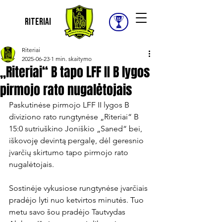
Riteriai
Riteriai
2025-06-23
1 min. skaitymo
„Riteriai“ B tapo LFF II B lygos
pirmojo rato nugalėtojais
Paskutinėse pirmojo LFF II lygos B 
diviziono rato rungtynėse „Riteriai“ B 
15:0 sutriuškino Joniškio „Saned“ bei, 
iškovoję devintą pergalę, dėl geresnio 
įvarčių skirtumo tapo pirmojo rato 
nugalėtojais.

Sostinėje vykusiose rungtynėse įvarčiais 
pradėjo lyti nuo ketvirtos minutės. Tuo 
metu savo šou pradėjo Tautvydas 