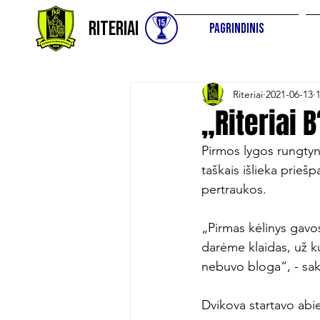
Riteriai
Pagrindinis
Riteriai
2021-06-13
„Riteriai 
Pirmos lygos rungtynė
taškais išlieka priešp
pertraukos.

„Pirmas kėlinys gavos
darėme klaidas, už ku
nebuvo bloga“, - sakė
Dvikova startavo abi