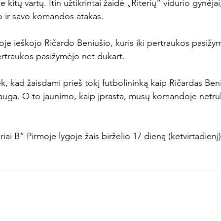
e kitų vartų. Itin užtikrintai žaidė „Riterių“ vidurio gynėjai
 ir savo komandos atakas.

je ieškojo Ričardo Beniušio, kuris iki pertraukos pasižym
traukos pasižymėjo net dukart.

iek, kad žaisdami prieš tokį futbolininką kaip Ričardas Ben
i auga. O to jaunimo, kaip įprasta, mūsų komandoje netrūk
iai B“ Pirmoje lygoje žais birželio 17 dieną (ketvirtadienį