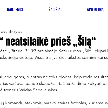
Naujienos
Žaidėjai
Apie Klubą
1 min. skaitymo
B“ neatsilaikė prieš „Šilą“
se „Riteriai B“ 0:3 pralaimėjo Kazlų rūdos „Šilo“ ekipai b
askutinėje vietoje. Visus tris įvarčius aikštės šeimininkai
i labai geras, o antras ne toks blogas, kaip rodo rezultata
rias varžovai baudė skaudžiai, tačiau žaidimo kokybė daž
 treneris Vaidas Sabaliauskas.

ejų komandų atakomis, vyravo atviras futbolas, kuriame 