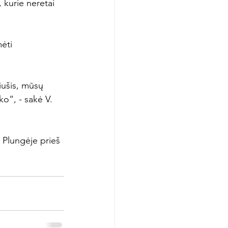
, kurie neretai 
ėti 
iušis, mūsų 
o“, - sakė V. 
) Plungėje prieš 