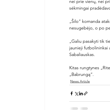
nei prie vienų, nei pri
sėkmingai pradėdavo
„Šilo“ komanda atako
nesugebėjo, o po per
„Galiu pasakyti tik t
jaunieji futbolininka
Sabaliauskas.

Kitas rungtynes „Riter
„Babrungą“.
News Article