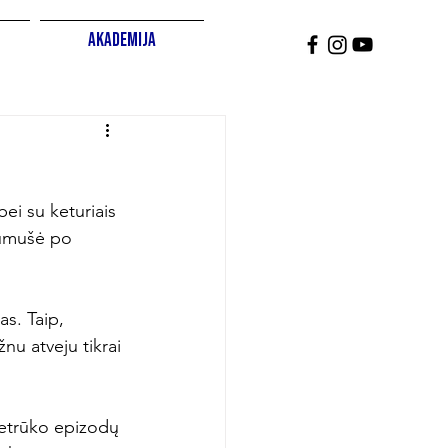
Akademija
ei su keturiais 
 sumušė po 
s. Taip, 
nu atveju tikrai 
netrūko epizodų 