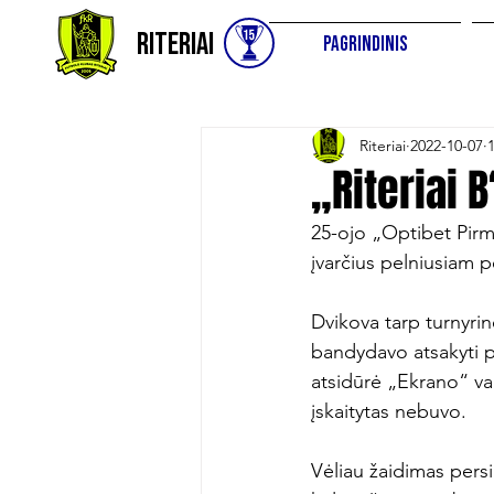
Riteriai
Pagrindinis
Riteriai
2022-10-07
„Riteriai 
25-ojo „Optibet Pirm
įvarčius pelniusiam p
Dvikova tarp turnyrin
bandydavo atsakyti pa
atsidūrė „Ekrano“ vart
įskaitytas nebuvo.

Vėliau žaidimas persik