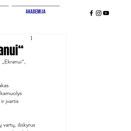
Akademija
ranui“
 „Ekranui“, 
akas 
, kamuolys 
r įvartis 
ų vartų, išskyrus 