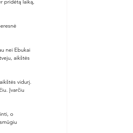
 pridėtą laiką, 
geresnė 
au nei Ebukai 
veju, aikštės 
ikštės vidurį. 
iu. Įvarčiu 
nti, o 
 smūgiu 