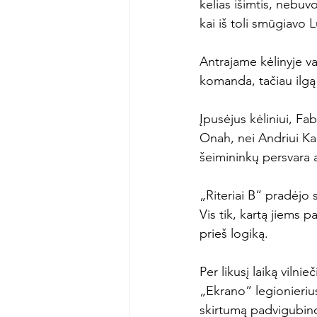
kelias išimtis, nebuv
kai iš toli smūgiavo 
Antrajame kėlinyje va
komanda, tačiau ilgą 
Įpusėjus kėliniui, Fa
Onah, nei Andriui Ka
šeimininkų persvara 
„Riteriai B“ pradėjo 
Vis tik, kartą jiems p
prieš logiką.

Per likusį laiką vilnie
„Ekrano“ legionieriu
skirtumą padvigubino