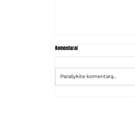
Komentarai
Parašykite komentarą...
Marko Karamarko: „Grįžau ten,
kur jaučiuosi kaip namie“