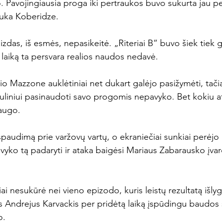
o. Pavojingiausia proga iki pertraukos buvo sukurta jau per
Luka Koberidze.

izdas, iš esmės, nepasikeitė. „Riteriai B“ buvo šiek tiek 
laiką ta persvara realios naudos nedavė.

bio Mazzone auklėtiniai net dukart galėjo pasižymėti, tači
uliniui pasinaudoti savo progomis nepavyko. Bet kokiu at
augo.

spaudimą prie varžovų vartų, o ekraniečiai sunkiai perėjo a
avyko tą padaryti ir ataka baigėsi Mariaus Zabarausko įvarč
čiai nesukūrė nei vieno epizodo, kuris leistų rezultatą išlygi
s Andrejus Karvackis per pridėtą laiką įspūdingu baudos
.
