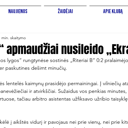
Naujienos
Žaidėjai
Apie Klubą
1 min. skaitymo
B“ apmaudžiai nusileido „Ek
os lygos“ rungtynėse sostinės „Riteriai B“ 0:2 pralaimėjo
er paskutines dešimt minučių.

ės lentelės kaimynų prasidėjo permainingai. Į vilniečių at
nevėžiečiai ir atvirkščiai. Sužaidus vos penkias minutes
uose, tačiau arbitro asistentas užfiksavo užribio taisyklę i
ėlė į aikštės vidurį ir pavojaus nei prie vienų, nei prie kit