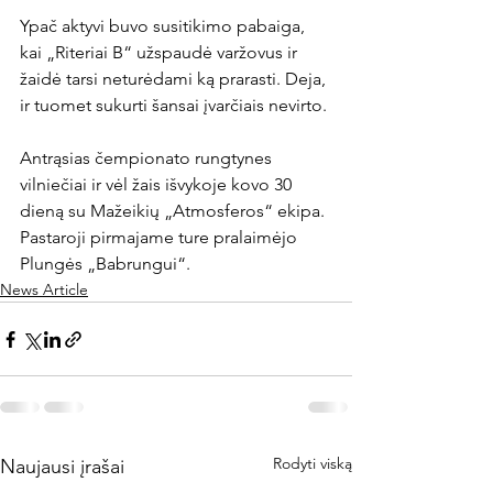
Ypač aktyvi buvo susitikimo pabaiga, 
kai „Riteriai B“ užspaudė varžovus ir 
žaidė tarsi neturėdami ką prarasti. Deja, 
ir tuomet sukurti šansai įvarčiais nevirto.

Antrąsias čempionato rungtynes 
vilniečiai ir vėl žais išvykoje kovo 30 
dieną su Mažeikių „Atmosferos“ ekipa. 
Pastaroji pirmajame ture pralaimėjo 
Plungės „Babrungui“.
News Article
Rodyti viską
Naujausi įrašai