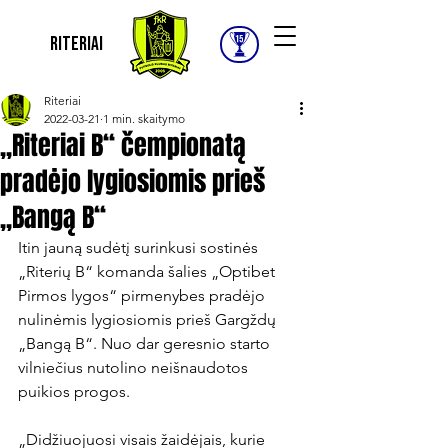
Riteriai
Riteriai
2022-03-21
1 min. skaitymo
„Riteriai B“ čempionatą
pradėjo lygiosiomis prieš
„Bangą B“
Itin jauną sudėtį surinkusi sostinės 
„Riterių B“ komanda šalies „Optibet 
Pirmos lygos“ pirmenybes pradėjo 
nulinėmis lygiosiomis prieš Gargždų 
„Bangą B“. Nuo dar geresnio starto 
vilniečius nutolino neišnaudotos 
puikios progos.

„Didžiuojuosi visais žaidėjais, kurie 