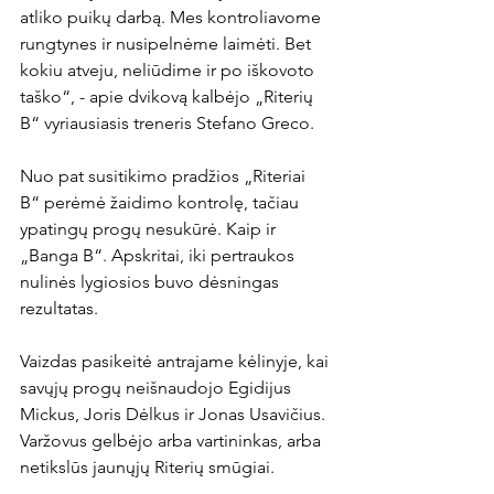
atliko puikų darbą. Mes kontroliavome 
rungtynes ir nusipelnėme laimėti. Bet 
kokiu atveju, neliūdime ir po iškovoto 
taško“, - apie dvikovą kalbėjo „Riterių 
B“ vyriausiasis treneris Stefano Greco.

Nuo pat susitikimo pradžios „Riteriai 
B“ perėmė žaidimo kontrolę, tačiau 
ypatingų progų nesukūrė. Kaip ir 
„Banga B“. Apskritai, iki pertraukos 
nulinės lygiosios buvo dėsningas 
rezultatas.

Vaizdas pasikeitė antrajame kėlinyje, kai 
savųjų progų neišnaudojo Egidijus 
Mickus, Joris Dėlkus ir Jonas Usavičius. 
Varžovus gelbėjo arba vartininkas, arba 
netikslūs jaunųjų Riterių smūgiai.
