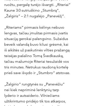
ruožtu, pergalę turėjo išvargti. „Riteriai“ 
Kaune 3:0 sutriuškino „Stumbrą“, 
„Žalgiris“ – 2:1 nugalėjo „Panevėžį“.

„Riteriams“ pirmasis kėlinys nebuvo 
lengvas, tačiau įmuštas pirmasis įvartis 
situaciją gerokai palengvino. Sužaidus 
beveik valandą buvo kilusi grėsmė, kai 
iš aikštės už paskutinės vilties pražangą 
teisėjas pašalino Tomą Švedkauską, 
tačiau mažumoje Riteriai tesužaidė vos 
tris minutes. Netrukus raudoną kortelę 
prieš save išvydo ir „Stumbro“ atstovas.

„Žalgirio“ rungtynės su „Panevėžiu“ 
nei kiek nepriminė lenktynių tarp 
lyderio ir autsaiderio. Vilniečiams 
užtikrintumo pridėjo tik tos atkarpos, 