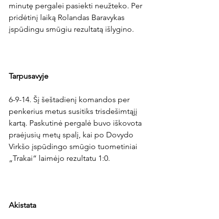
minutę pergalei pasiekti neužteko. Per 
pridėtinį laiką Rolandas Baravykas 
įspūdingu smūgiu rezultatą išlygino.

Tarpusavyje
6-9-14. Šį šeštadienį komandos per 
penkerius metus susitiks trisdešimtąjį 
kartą. Paskutinė pergalė buvo iškovota 
praėjusių metų spalį, kai po Dovydo 
Virkšo įspūdingo smūgio tuometiniai 
„Trakai“ laimėjo rezultatu 1:0.

Akistata