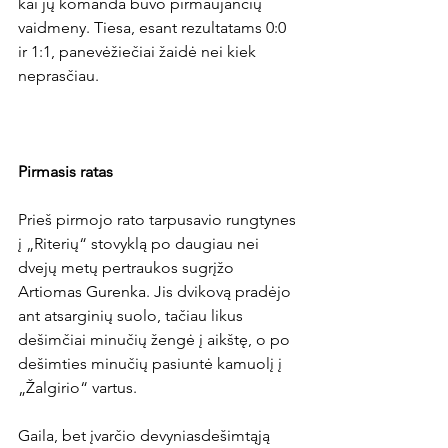
kai jų komanda buvo pirmaujančių 
vaidmeny. Tiesa, esant rezultatams 0:0 
ir 1:1, panevėžiečiai žaidė nei kiek 
neprasčiau.

Pirmasis ratas
Prieš pirmojo rato tarpusavio rungtynes 
į „Riterių“ stovyklą po daugiau nei 
dvejų metų pertraukos sugrįžo 
Artiomas Gurenka. Jis dvikovą pradėjo 
ant atsarginių suolo, tačiau likus 
dešimčiai minučių žengė į aikštę, o po 
dešimties minučių pasiuntė kamuolį į 
„Žalgirio“ vartus.

Gaila, bet įvarčio devyniasdešimtąją 