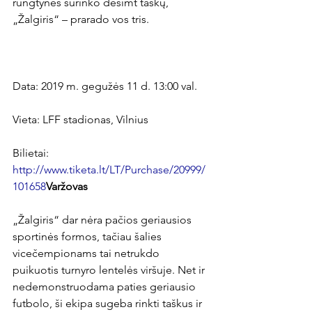
rungtynes surinko dešimt taškų, 
„Žalgiris“ – prarado vos tris.

Data: 2019 m. gegužės 11 d. 13:00 val.

Vieta: LFF stadionas, Vilnius

Bilietai: 
http://www.tiketa.lt/LT/Purchase/20999/
101658
Varžovas
„Žalgiris“ dar nėra pačios geriausios 
sportinės formos, tačiau šalies 
vicečempionams tai netrukdo 
puikuotis turnyro lentelės viršuje. Net ir 
nedemonstruodama paties geriausio 
futbolo, ši ekipa sugeba rinkti taškus ir 