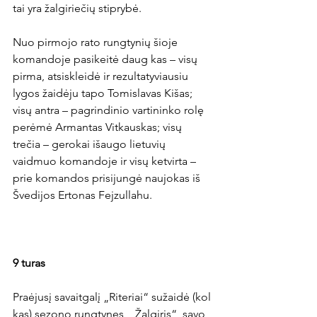
tai yra žalgiriečių stiprybė.

Nuo pirmojo rato rungtynių šioje 
komandoje pasikeitė daug kas – visų 
pirma, atsiskleidė ir rezultatyviausiu 
lygos žaidėju tapo Tomislavas Kišas; 
visų antra – pagrindinio vartininko rolę 
perėmė Armantas Vitkauskas; visų 
trečia – gerokai išaugo lietuvių 
vaidmuo komandoje ir visų ketvirta – 
prie komandos prisijungė naujokas iš 
Švedijos Ertonas Fejzullahu.

9 turas
Praėjusį savaitgalį „Riteriai“ sužaidė (kol 
kas) sezono rungtynes, „Žalgiris“, savo 