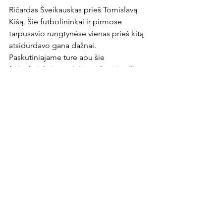
Ričardas Šveikauskas prieš Tomislavą 
Kišą. Šie futbolininkai ir pirmose 
tarpusavio rungtynėse vienas prieš kitą 
atsidurdavo gana dažnai. 
Paskutiniajame ture abu šie 
futbolininkai sugebėjo pelnyti įvarčius 
po standartinių situacijų – 
R.Šveikauskas po kampinio įmušė 
galva, T.Kišas – tiesioginiu smūgiu 
nepaliko šansų „Panevėžio“ vartininkui.

Orų prognozė
Rungtynių metu sinoptikai 
prognozuoja 16 laipsnių šilumą, 7 
metrų per sekundę Pietvakarių vėją, 
saulėtą ir, svarbiausia, be lietaus 
popietę.