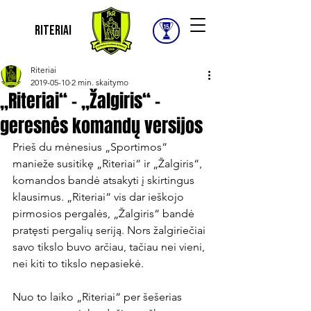
Riteriai
Riteriai
2019-05-10
2 min. skaitymo
„Riteriai“ – „Žalgiris“ –
geresnės komandų versijos
Prieš du mėnesius „Sportimos“ 
manieže susitikę „Riteriai“ ir „Žalgiris“, 
komandos bandė atsakyti į skirtingus 
klausimus. „Riteriai“ vis dar ieškojo 
pirmosios pergalės, „Žalgiris“ bandė 
pratęsti pergalių seriją. Nors žalgiriečiai 
savo tikslo buvo arčiau, tačiau nei vieni, 
nei kiti to tikslo nepasiekė.

Nuo to laiko „Riteriai“ per šešerias 