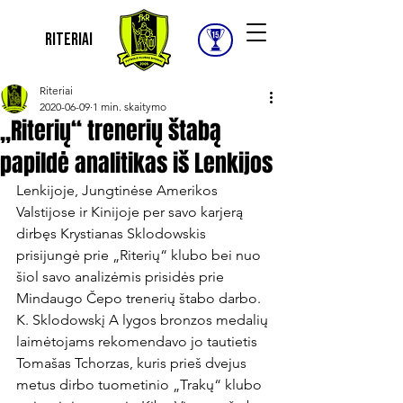
Riteriai
Riteriai
2020-06-09
1 min. skaitymo
„Riterių“ trenerių štabą
papildė analitikas iš Lenkijos
Lenkijoje, Jungtinėse Amerikos 
Valstijose ir Kinijoje per savo karjerą 
dirbęs Krystianas Sklodowskis 
prisijungė prie „Riterių“ klubo bei nuo 
šiol savo analizėmis prisidės prie 
Mindaugo Čepo trenerių štabo darbo. 
K. Sklodowskį A lygos bronzos medalių 
laimėtojams rekomendavo jo tautietis 
Tomašas Tchorzas, kuris prieš dvejus 
metus dirbo tuometinio „Trakų“ klubo 