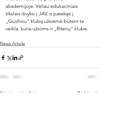
akademijoje. Vėliau edukaciniais 
tikslais išvyko į JAV, o patekęs į 
„Guizhou“ klubą užsiėmė būtent ta 
News Article
Rodyti viską
Naujausi įrašai