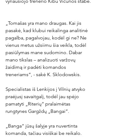
vyriausiojo trenerio Kibu Vicunos štabe. 
„Tomašas yra mano draugas. Kai jis 
pasakė, kad klubui reikalinga analitinė 
pagalba, pagalvojau, kodėl gi ne? Ne 
vienus metus užsiimu šia veikla, todėl 
pasiūlymas mane sudomino. Dabar 
mano tikslas – analizuoti varžovų 
žaidimą ir padėti komandos 
treneriams“, - sakė K. Sklodowskis.

Specialistas iš Lenkijos į Vilnių atvyko 
praėjusį savaitgalį, todėl jau spėjo 
pamatyti „Riterių“ pralaimėtas 
rungtynes Gargždų „Bangai“.

„Banga“ jūsų šalyje yra nuvertinta 
komanda, tačiau visiškai be reikalo. 