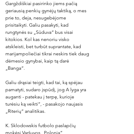
Gargždiškiai pasirinko jiems pačią 
geriausią penkių gynėjų taktiką, o mes 
prie to, deja, nesugebėjome 
prisitaikyti. Galiu pasakyti, kad 
rungtynės su „Sūduva“ bus visai 
kitokios. Kol kas nenoriu visko 
atskleisti, bet turbūt suprantate, kad 
marijampoliečiai tikrai neskirs tiek daug 
dėmesio gynybai, kaip tą darė 
„Banga“. 

Galiu drąsiai teigti, kad tai, ką spėjau 
pamatyti, sudaro įspūdį, jog A lyga yra 
auganti - patekau į terpę, kurioje 
turėsiu ką veikti“, - pasakojo naujasis 
„Riterių“ analitikas.

K. Sklodowskis futbolo paslapčių 
mokėsi Varšuvos „Polonia“ 