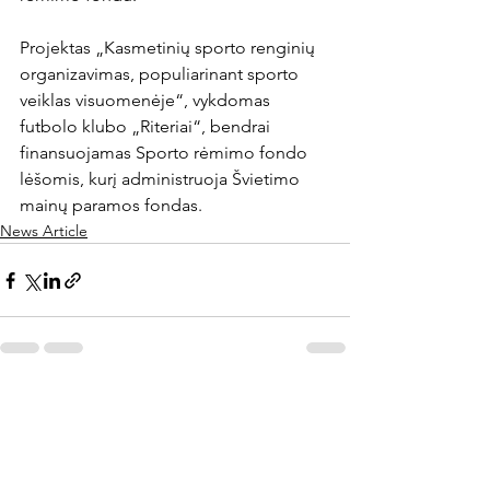
Projektas „Kasmetinių sporto renginių 
organizavimas, populiarinant sporto 
veiklas visuomenėje“, vykdomas 
futbolo klubo „Riteriai“, bendrai 
finansuojamas Sporto rėmimo fondo 
lėšomis, kurį administruoja Švietimo 
mainų paramos fondas.
News Article
Rodyti viską
Naujausi įrašai