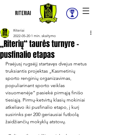
Riteriai
Riteriai
2022-05-20
1 min. skaitymo
„Riterių“ taurės turnyre –
pusfinalio etapas
Praėjusį rugsėjį startavęs dvejus metus 
truksiantis projektas „Kasmetinių 
sporto renginių organizavimas, 
populiarinant sporto veiklas 
visuomenėje“ pasiekė pirmąją finišo 
tiesiąją. Pirmų-ketvirtų klasių mokiniai 
atkeliavo iki pusfinalio etapo, į kurį 
susirinks per 200 geriausiai futbolą 
žaidžiančių mokyklų atstovų.
