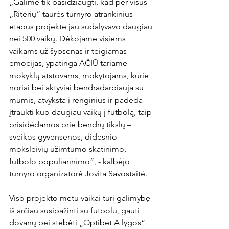
„Galime tik pasidžiaugti, kad per visus 
„Riterių“ taurės turnyro atrankinius 
etapus projekte jau sudalyvavo daugiau 
nei 500 vaikų. Dėkojame visiems 
vaikams už šypsenas ir teigiamas 
emocijas, ypatingą AČIŪ tariame 
mokyklų atstovams, mokytojams, kurie 
noriai bei aktyviai bendradarbiauja su 
mumis, atvyksta į renginius ir padeda 
įtraukti kuo daugiau vaikų į futbolą, taip 
prisidėdamos prie bendrų tikslų – 
sveikos gyvensenos, didesnio 
moksleivių užimtumo skatinimo, 
futbolo populiarinimo“, - kalbėjo 
turnyro organizatorė Jovita Savostaitė.

Viso projekto metu vaikai turi galimybę 
iš arčiau susipažinti su futbolu, gauti 
dovanų bei stebėti „Optibet A lygos“ 