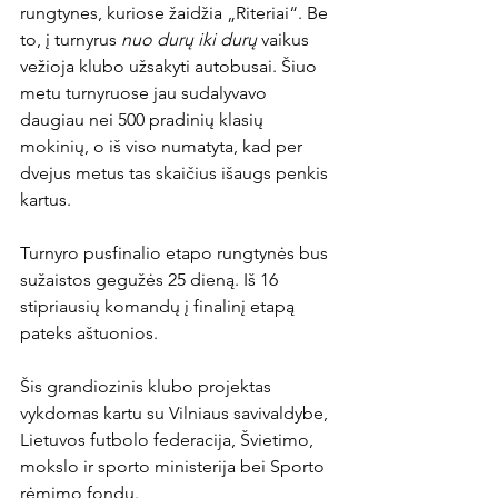
rungtynes, kuriose žaidžia „Riteriai“. Be 
to, į turnyrus 
nuo durų iki durų
 vaikus 
vežioja klubo užsakyti autobusai. Šiuo 
metu turnyruose jau sudalyvavo 
daugiau nei 500 pradinių klasių 
mokinių, o iš viso numatyta, kad per 
dvejus metus tas skaičius išaugs penkis 
kartus.

Turnyro pusfinalio etapo rungtynės bus 
sužaistos gegužės 25 dieną. Iš 16 
stipriausių komandų į finalinį etapą 
pateks aštuonios.

Šis grandiozinis klubo projektas 
vykdomas kartu su Vilniaus savivaldybe, 
Lietuvos futbolo federacija, Švietimo, 
mokslo ir sporto ministerija bei Sporto 
rėmimo fondu.
