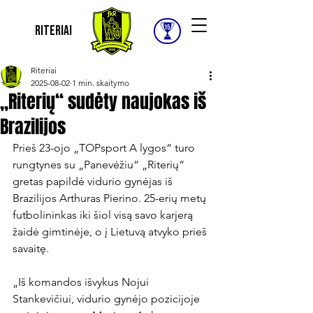
Riteriai
Riteriai
2025-08-02
1 min. skaitymo
„Riterių“ sudėty naujokas iš
Brazilijos
Prieš 23-ojo „TOPsport A lygos“ turo 
rungtynes su „Panevėžiu“ „Riterių“ 
gretas papildė vidurio gynėjas iš 
Brazilijos Arthuras Pierino. 25-erių metų 
futbolininkas iki šiol visą savo karjerą 
žaidė gimtinėje, o į Lietuvą atvyko prieš 
savaitę.

„Iš komandos išvykus Nojui 
Stankevičiui, vidurio gynėjo pozicijoje 