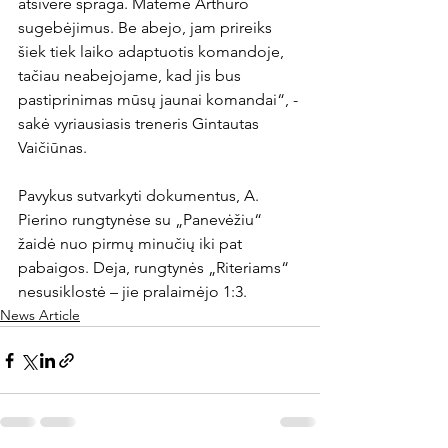
atsivėrė spraga. Matėme Arthuro 
sugebėjimus. Be abejo, jam prireiks 
šiek tiek laiko adaptuotis komandoje, 
tačiau neabejojame, kad jis bus 
pastiprinimas mūsų jaunai komandai“, - 
sakė vyriausiasis treneris Gintautas 
Vaičiūnas.

Pavykus sutvarkyti dokumentus, A. 
Pierino rungtynėse su „Panevėžiu“ 
žaidė nuo pirmų minučių iki pat 
pabaigos. Deja, rungtynės „Riteriams“ 
nesusiklostė – jie pralaimėjo 1:3.
News Article