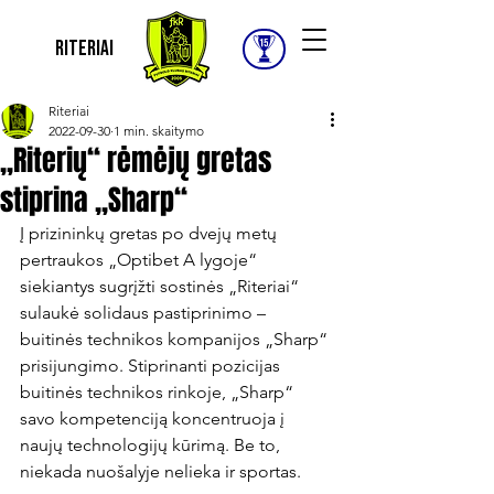
Riteriai
Riteriai
2022-09-30
1 min. skaitymo
„Riterių“ rėmėjų gretas
stiprina „Sharp“
Į prizininkų gretas po dvejų metų 
pertraukos „Optibet A lygoje“ 
siekiantys sugrįžti sostinės „Riteriai“ 
sulaukė solidaus pastiprinimo – 
buitinės technikos kompanijos „Sharp“ 
prisijungimo. Stiprinanti pozicijas 
buitinės technikos rinkoje, „Sharp“ 
savo kompetenciją koncentruoja į 
naujų technologijų kūrimą. Be to, 
niekada nuošalyje nelieka ir sportas.
