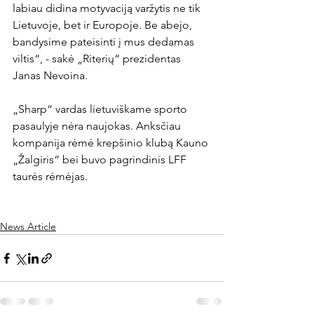
labiau didina motyvaciją varžytis ne tik 
Lietuvoje, bet ir Europoje. Be abejo, 
bandysime pateisinti į mus dedamas 
viltis“, - sakė „Riterių“ prezidentas 
Janas Nevoina.

„Sharp“ vardas lietuviškame sporto 
pasaulyje nėra naujokas. Anksčiau 
kompanija rėmė krepšinio klubą Kauno 
„Žalgiris“ bei buvo pagrindinis LFF 
taurės rėmėjas.

News Article