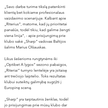
„Savo darbe turime tikslą patenkinti 
klientą bet kokiame profesionalaus 
vaizdavimo scenarijuje. Kalbant apie 
„Riterius“, matome, kad jų prioritetai 
panašūs, todėl tikiu, kad galime žengti 
viena linija“, - apie prisijungimą prie 
klubo sakė „Sharp“ vadovas Baltijos 
šalims Marius Olšauskas.

Likus šešerioms rungtynėms iki 
„Optibet A lygos“ sezono pabaigos, 
„Riteriai“ turnyro lentelėje yra įsitaisę 
ant trečiojo laiptelio. Toks rezultatas 
klubui suteiktų galimybę sugrįžti į 
Europinę sceną.

„Sharp“ yra tarptautinis ženklas, todėl 
jo prisijungimas prie mūsų klubo dar 