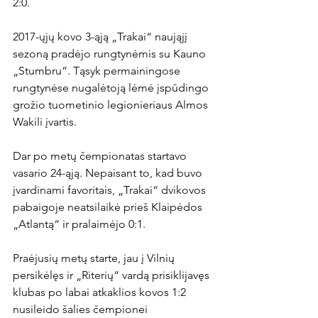
2:0.

2017-ųjų kovo 3-ąją „Trakai“ naująjį 
sezoną pradėjo rungtynėmis su Kauno 
„Stumbru“. Tąsyk permainingose 
rungtynėse nugalėtoją lėmė įspūdingo 
grožio tuometinio legionieriaus Almos 
Wakili įvartis.

Dar po metų čempionatas startavo 
vasario 24-ąją. Nepaisant to, kad buvo 
įvardinami favoritais, „Trakai“ dvikovos 
pabaigoje neatsilaikė prieš Klaipėdos 
„Atlantą“ ir pralaimėjo 0:1.

Praėjusių metų starte, jau į Vilnių 
persikėlęs ir „Riterių“ vardą prisiklijavęs 
klubas po labai atkaklios kovos 1:2 
nusileido šalies čempionei 