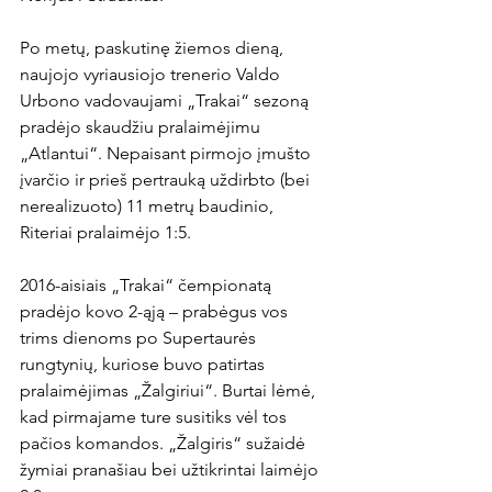
Po metų, paskutinę žiemos dieną, 
naujojo vyriausiojo trenerio Valdo 
Urbono vadovaujami „Trakai“ sezoną 
pradėjo skaudžiu pralaimėjimu 
„Atlantui“. Nepaisant pirmojo įmušto 
įvarčio ir prieš pertrauką uždirbto (bei 
nerealizuoto) 11 metrų baudinio, 
Riteriai pralaimėjo 1:5.

2016-aisiais „Trakai“ čempionatą 
pradėjo kovo 2-ąją – prabėgus vos 
trims dienoms po Supertaurės 
rungtynių, kuriose buvo patirtas 
pralaimėjimas „Žalgiriui“. Burtai lėmė, 
kad pirmajame ture susitiks vėl tos 
pačios komandos. „Žalgiris“ sužaidė 
žymiai pranašiau bei užtikrintai laimėjo 