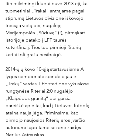
Itin reikšmingi klubui buvo 2013-eji, kai 
tuometiniai „Trakai“ antrajame pagal 
stiprumą Lietuvos divizione iškovojo 
trečiąją vietą bei, nugalėję 
Marijampolės „Sūduvą“ (!), pirmąkart 
istorijoje pateko į LFF taurės 
ketvirtfinalį. Ties tuo pirmieji Riterių 
kartai toli gražu nesibaigė.

2014-ųjų kovo 10-ąją startavusiame A 
lygos čempionate spindėjo jau ir 
„Trakų“ vardas. LFF stadione vykusiose 
rungtynėse Riteriai 2:0 nugalėjo 
„Klaipėdos granitą“ bei garsiai 
pareiškė apie tai, kad į Lietuvos futbolą 
ateina nauja jėga. Priminsime, kad 
pirmojo naujosios Riterių eros įvarčio 
autoriumi tapo tame sezone žaidęs 
Nerijus Astrauskas.
