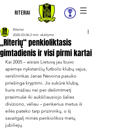
Riteriai
Riteriai
2020-03-06
2 min. skaitymo
„Riterių“ penkioliktasis
gimtadienis ir visi pirmi kartai
Kai 2005 – aisiais Lietuvą jau buvo 
apėmęs nykstančių futbolo klubų vajus, 
verslininkas Janas Nevoina pasuko 
priešinga kryptimi. Jis sukūrė klubą, 
kuris mažiau nei per dešimtmetį 
prasimušė iki aukščiausiojo šalies 
diviziono, vėliau – penkerius metus iš 
eilės pateko tarp prizininkų, o šį 
savaitgalį minės penkiolikos metų 
jubiliejų.
