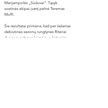
Marijampolės „Sūduvai“. Tąsyk 
sostinės ekipai įvartį pelnė Teremas 
Moffi.

Šie rezultatai primena, kad per šešerias 
debiutines sezonų rungtynes Riteriai 
dvejas rungtynes laimėjo, o ketverias 
pralaimėjo. Tokia istorija. Ją 
papildysime jau šį sekmadienį po 
dvikovos su „Kauno Žalgiriu“. Istorija, 
kuri bus pažymėta ir penkioliktuoju 
klubo gimtadieniu!
News Article