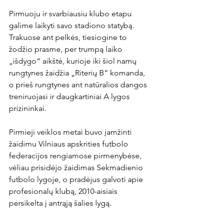
Pirmuoju ir svarbiausiu klubo etapu 
galime laikyti savo stadiono statybą. 
Trakuose ant pelkės, tiesiogine to 
žodžio prasme, per trumpą laiko 
„išdygo“ aikštė, kurioje iki šiol namų 
rungtynes žaidžia „Riterių B“ komanda, 
o prieš rungtynes ant natūralios dangos 
treniruojasi ir daugkartiniai A lygos 
prizininkai.

Pirmieji veiklos metai buvo įamžinti 
žaidimu Vilniaus apskrities futbolo 
federacijos rengiamose pirmenybėse, 
vėliau prisidėjo žaidimas Sekmadienio 
futbolo lygoje, o pradėjus galvoti apie 
profesionalų klubą, 2010-aisiais 
persikelta į antrąją šalies lygą.
