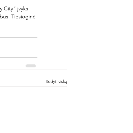
 City“ įvyks 
ebus. Tiesioginė 
Rodyti viską