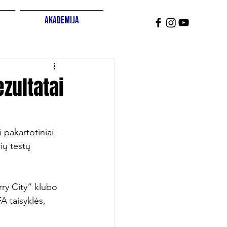
Akademija
ezultatai
 pakartotiniai 
ių testų 
rry City“ klubo 
A taisyklės, 