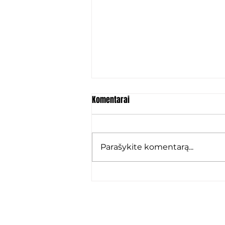
Komentarai
Parašykite komentarą...
Marko Karamarko: „Grįžau ten,
kur jaučiuosi kaip namie“