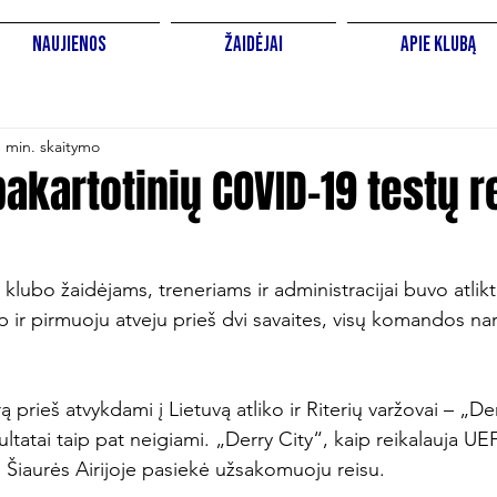
Naujienos
Žaidėjai
Apie Klubą
1 min. skaitymo
pakartotinių COVID-19 testų r
klubo žaidėjams, treneriams ir administracijai buvo atlikti
 ir pirmuoju atveju prieš dvi savaites, visų komandos nar
 prieš atvykdami į Lietuvą atliko ir Riterių varžovai – „De
ultatai taip pat neigiami. „Derry City“, kaip reikalauja UEF
o Šiaurės Airijoje pasiekė užsakomuoju reisu.
