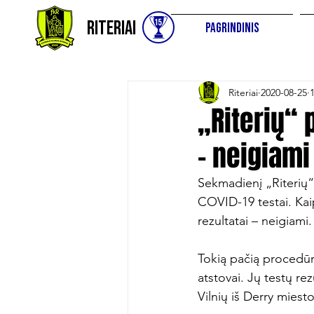
Riteriai
Pagrindinis
Riteriai
2020-08-25
„Riterių“ 
– neigiami
Sekmadienį „Riterių“ 
COVID-19 testai. Kaip
rezultatai – neigiami.

Tokią pačią procedūrą
atstovai. Jų testų rez
Vilnių iš Derry miest