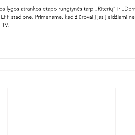
 lygos atrankos etapo rungtynės tarp „Riterių“ ir „Derry
 LFF stadione. Primename, kad žiūrovai į jas įleidžiami n
 TV.