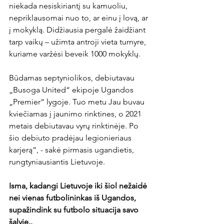
niekada nesiskiriantį su kamuoliu, 
nepriklausomai nuo to, ar einu į lovą, ar 
į mokyklą. Didžiausia pergalė žaidžiant 
tarp vaikų – užimta antroji vieta turnyre, 
kuriame varžėsi beveik 1000 mokyklų.

Būdamas septyniolikos, debiutavau 
„Busoga United“ ekipoje Ugandos 
„Premier“ lygoje. Tuo metu Jau buvau 
kviečiamas į jaunimo rinktines, o 2021 
metais debiutavau vyrų rinktinėje. Po 
šio debiuto pradėjau legionieriaus 
karjerą“, - sakė pirmasis ugandietis, 
rungtyniausiantis Lietuvoje.

Isma, kadangi Lietuvoje iki šiol nežaidė 
nei vienas futbolininkas iš Ugandos, 
supažindink su futbolo situacija savo 
šalyje..