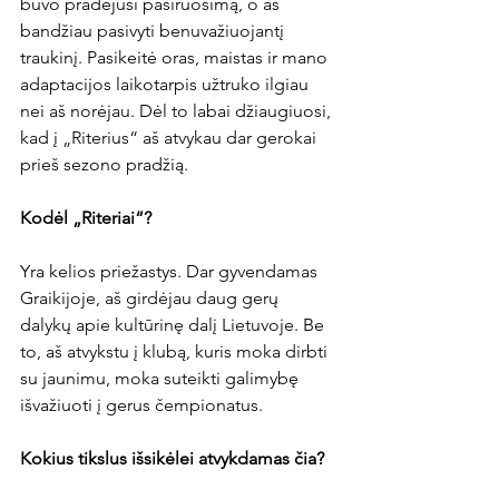
buvo pradėjusi pasiruošimą, o aš 
bandžiau pasivyti benuvažiuojantį 
traukinį. Pasikeitė oras, maistas ir mano 
adaptacijos laikotarpis užtruko ilgiau 
nei aš norėjau. Dėl to labai džiaugiuosi, 
kad į „Riterius“ aš atvykau dar gerokai 
prieš sezono pradžią.

Kodėl 
„Riteriai“?
Yra kelios priežastys. Dar gyvendamas 
Graikijoje, aš girdėjau daug gerų 
dalykų apie kultūrinę dalį Lietuvoje. Be 
to, aš atvykstu į klubą, kuris moka dirbti 
su jaunimu, moka suteikti galimybę 
išvažiuoti į gerus čempionatus.

Kokius tikslus išsikėlei atvykdamas čia?