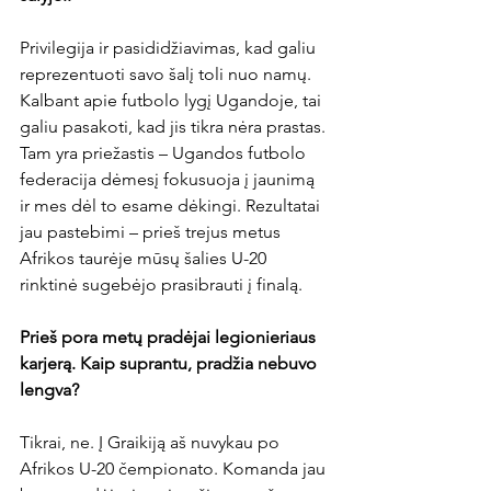
Privilegija ir pasididžiavimas, kad galiu 
reprezentuoti savo šalį toli nuo namų. 
Kalbant apie futbolo lygį Ugandoje, tai 
galiu pasakoti, kad jis tikra nėra prastas. 
Tam yra priežastis – Ugandos futbolo 
federacija dėmesį fokusuoja į jaunimą 
ir mes dėl to esame dėkingi. Rezultatai 
jau pastebimi – prieš trejus metus 
Afrikos taurėje mūsų šalies U-20 
rinktinė sugebėjo prasibrauti į finalą.

Prieš pora metų pradėjai 
legionieriaus 
karjerą. Kaip suprantu, pradžia nebuvo 
lengva?
Tikrai, ne. Į Graikiją aš nuvykau po 
Afrikos U-20 čempionato. Komanda jau 