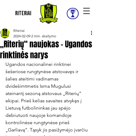
Riteriai
Riteriai
2024-02-09
2 min. skaitymo
„Riterių“ naujokas – Ugandos
rinktinės narys
Ugandos nacionalinei rinktinei 
šešeriose rungtynėse atstovavęs ir 
šalies ateitimi vadinamas 
dvidešimtmetis Isma Mugulusi 
ateinantį sezoną atstovaus „Riterių“ 
ekipai. Prieš kelias savaites atvykęs į 
Lietuvą futbolininkas jau spėjo 
debiutuoti naujoje komandoje 
kontrolinėse rungtynėse prieš 
„Garliavą“. Tąsyk jis pasižymėjo įvarčiu 