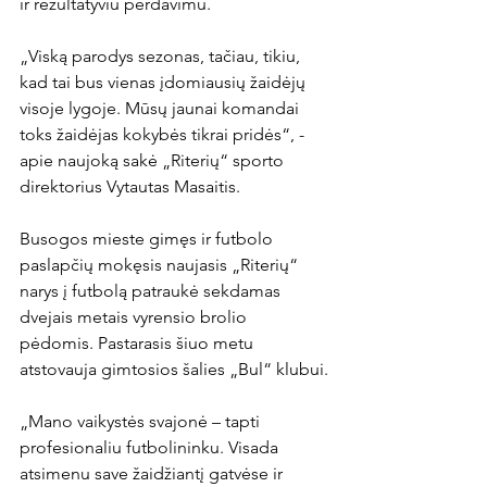
ir rezultatyviu perdavimu.

„Viską parodys sezonas, tačiau, tikiu, 
kad tai bus vienas įdomiausių žaidėjų 
visoje lygoje. Mūsų jaunai komandai 
toks žaidėjas kokybės tikrai pridės“, - 
apie naujoką sakė „Riterių“ sporto 
direktorius Vytautas Masaitis.

Busogos mieste gimęs ir futbolo 
paslapčių mokęsis naujasis „Riterių“ 
narys į futbolą patraukė sekdamas 
dvejais metais vyrensio brolio 
pėdomis. Pastarasis šiuo metu 
atstovauja gimtosios šalies „Bul“ klubui.

„Mano vaikystės svajonė – tapti 
profesionaliu futbolininku. Visada 
atsimenu save žaidžiantį gatvėse ir 