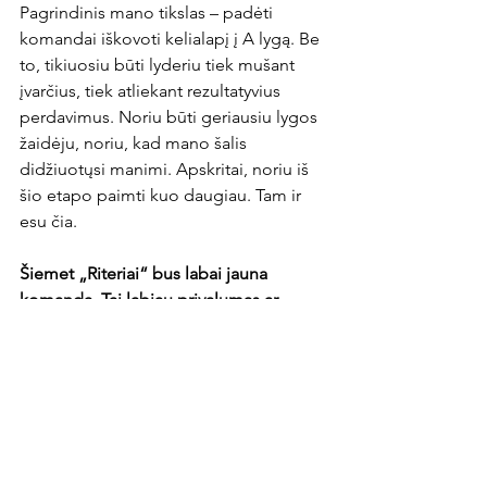
Pagrindinis mano tikslas – padėti 
komandai iškovoti kelialapį į A lygą. Be 
to, tikiuosiu būti lyderiu tiek mušant 
įvarčius, tiek atliekant rezultatyvius 
perdavimus. Noriu būti geriausiu lygos 
žaidėju, noriu, kad mano šalis 
didžiuotųsi manimi. Apskritai, noriu iš 
šio etapo paimti kuo daugiau. Tam ir 
esu čia.

Šiemet „Riteriai“ bus labai jauna 
komanda. Tai labiau privalumas ar 
trūkumas?
Man asmeniškai futbolas nėra ta vieta, 
kur turi galvoti apie amžių. Rezultatą 
kuria teisingi žaidėjai, teisingi trenerių 
sprendimai ir teisingai pasirinkta visa 
komanda.