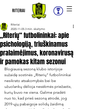
Riteriai
Riteriai
2020-11-05
3 min. skaitymo
„Riterių“ futbolininkai: apie
psichologiją, triuškinamus
pralaimėjimus, koronavirusą
ir pamokas kitam sezonui
Blogiausią sezoną klubo istorijoje 
sužaidę sostinės „Riterių“ futbolininkai 
nesikrato atsakomybės bei be 
užuolankų dėlioja nesėkmės priežastis, 
kurių buvo ne viena. Galime pradėti 
nuo to, kad prieš sezoną atrodė, jog 
2019-ųjų pabaigoje solidų žaidimą 