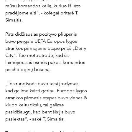
mūsų komandos kelią, kuriuo iš lėto 
pradėjome eiti“, - kolegai pritarė T. 
Simaitis.

Pats didžiausias pozityvo pliūpsnis 
buvo pergalė UEFA Europos lygos 
atrankos pirmajame etape prieš „Derry 
City“. Tuo metu atrodė, kad šis 
laimėjimas iš esmės pakeis komandos 
psichologinę būseną.

„Tos rungtynės buvo tarsi įrodymas, 
kad galime žaisti geriau. Europos lygos 
atrankos pirmasis etapas buvo vienas iš 
klubo keltų tikslų, tai galime 
pasidžiaugti, kad bent šis jis buvo 
pasiektas“, - sakė T. Simaitis.
