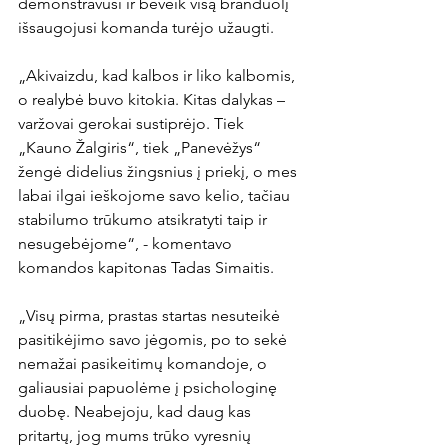
demonstravusi ir beveik visą branduolį 
išsaugojusi komanda turėjo užaugti.

„Akivaizdu, kad kalbos ir liko kalbomis, 
o realybė buvo kitokia. Kitas dalykas – 
varžovai gerokai sustiprėjo. Tiek 
„Kauno Žalgiris“, tiek „Panevėžys“ 
žengė didelius žingsnius į priekį, o mes 
labai ilgai ieškojome savo kelio, tačiau 
stabilumo trūkumo atsikratyti taip ir 
nesugebėjome“, - komentavo 
komandos kapitonas Tadas Simaitis.

„Visų pirma, prastas startas nesuteikė 
pasitikėjimo savo jėgomis, po to sekė 
nemažai pasikeitimų komandoje, o 
galiausiai papuolėme į psichologinę 
duobę. Neabejoju, kad daug kas 
pritartų, jog mums trūko vyresnių 