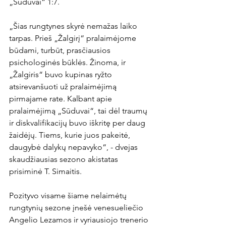
„Sūduvai“ 1:7.

„Šias rungtynes skyrė nemažas laiko 
tarpas. Prieš „Žalgirį“ pralaimėjome 
būdami, turbūt, prasčiausios 
psichologinės būklės. Žinoma, ir 
„Žalgiris“ buvo kupinas ryžto 
atsirevanšuoti už pralaimėjimą 
pirmajame rate. Kalbant apie 
pralaimėjimą „Sūduvai“, tai dėl traumų 
ir diskvalifikacijų buvo iškritę per daug 
žaidėjų. Tiems, kurie juos pakeitė, 
daugybė dalykų nepavyko“, - dvejas 
skaudžiausias sezono akistatas 
prisiminė T. Simaitis.

Pozityvo visame šiame nelaimėtų 
rungtynių sezone įnešė venesueliečio 
Angelio Lezamos ir vyriausiojo trenerio 