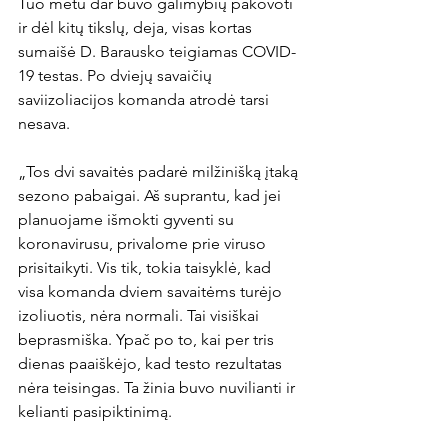
Tuo metu dar buvo galimybių pakovoti 
ir dėl kitų tikslų, deja, visas kortas 
sumaišė D. Barausko teigiamas COVID-
19 testas. Po dviejų savaičių 
saviizoliacijos komanda atrodė tarsi 
nesava.

„Tos dvi savaitės padarė milžinišką įtaką 
sezono pabaigai. Aš suprantu, kad jei 
planuojame išmokti gyventi su 
koronavirusu, privalome prie viruso 
prisitaikyti. Vis tik, tokia taisyklė, kad 
visa komanda dviem savaitėms turėjo 
izoliuotis, nėra normali. Tai visiškai 
beprasmiška. Ypač po to, kai per tris 
dienas paaiškėjo, kad testo rezultatas 
nėra teisingas. Ta žinia buvo nuvilianti ir 
kelianti pasipiktinimą.
