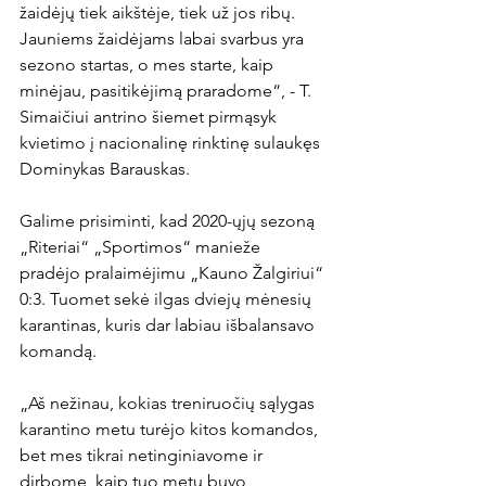
žaidėjų tiek aikštėje, tiek už jos ribų. 
Jauniems žaidėjams labai svarbus yra 
sezono startas, o mes starte, kaip 
minėjau, pasitikėjimą praradome“, - T. 
Simaičiui antrino šiemet pirmąsyk 
kvietimo į nacionalinę rinktinę sulaukęs 
Dominykas Barauskas.

Galime prisiminti, kad 2020-ųjų sezoną 
„Riteriai“ „Sportimos“ manieže 
pradėjo pralaimėjimu „Kauno Žalgiriui“ 
0:3. Tuomet sekė ilgas dviejų mėnesių 
karantinas, kuris dar labiau išbalansavo 
komandą.

„Aš nežinau, kokias treniruočių sąlygas 
karantino metu turėjo kitos komandos, 
bet mes tikrai netinginiavome ir 
dirbome, kaip tuo metu buvo 