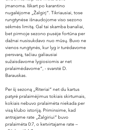
įmanoma. Iškart po karantino 
nugalėjome „Žalgirį“. Tikriausiai, tose 
rungtynėse išnaudojome viso sezono 
sėkmės limitą. Gal tai skamba banaliai, 
bet pirmoje sezono pusėje fortūna per 
dažnai nusisukdavo nuo mūsų. Buvo ne 
vienos rungtynės, kur lyg ir turėdavome 
persvarą, tačiau galiausiai 
sužaisdavome lygiosiomis ar net 
pralaimėdavome“, - svarstė D. 
Barauskas.

Per šį sezoną „Riteriai“ net du kartus 
patyrė pralaimėjimus tokiais skirtumais, 
kokiais nebuvo pralaimėta niekada per 
visą klubo istoriją. Priminsime, kad 
antrajame rate „Žalgiriui“ buvo 
pralaimėta 0:7, o ketvirtajame rate – 