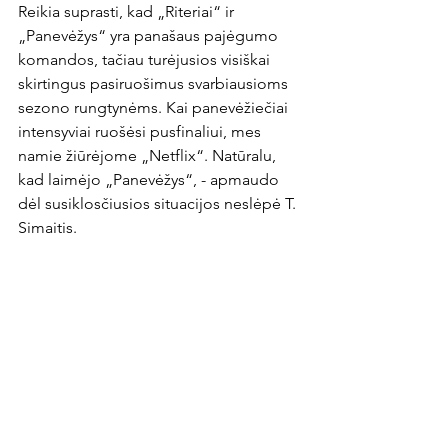
Reikia suprasti, kad „Riteriai“ ir 
„Panevėžys“ yra panašaus pajėgumo 
komandos, tačiau turėjusios visiškai 
skirtingus pasiruošimus svarbiausioms 
sezono rungtynėms. Kai panevėžiečiai 
intensyviai ruošėsi pusfinaliui, mes 
namie žiūrėjome „Netflix“. Natūralu, 
kad laimėjo „Panevėžys“, - apmaudo 
dėl susiklosčiusios situacijos neslėpė T. 
Simaitis.

Po to „į vienus vartus“ pralaimėto 
pusfinalio „Riteriams“ sezone liko 
sužaisti dvejas rungtynes. Dvi pergalės 
būtų pakėlusios komandą ant 
ketvirtojo A lygos čempionato 
turnyrinės lentelės laiptelio. Deja, per 
tas rungtynes buvo iškovotas vos vienas 
taškas.
