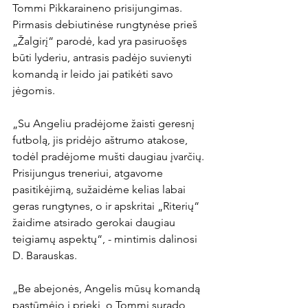
Tommi Pikkaraineno prisijungimas. 
Pirmasis debiutinėse rungtynėse prieš 
„Žalgirį“ parodė, kad yra pasiruošęs 
būti lyderiu, antrasis padėjo suvienyti 
komandą ir leido jai patikėti savo 
jėgomis.

„Su Angeliu pradėjome žaisti geresnį 
futbolą, jis pridėjo aštrumo atakose, 
todėl pradėjome mušti daugiau įvarčių. 
Prisijungus treneriui, atgavome 
pasitikėjimą, sužaidėme kelias labai 
geras rungtynes, o ir apskritai „Riterių“ 
žaidime atsirado gerokai daugiau 
teigiamų aspektų“, - mintimis dalinosi 
D. Barauskas.

„Be abejonės, Angelis mūsų komandą 
pastūmėjo į priekį, o Tommi surado 