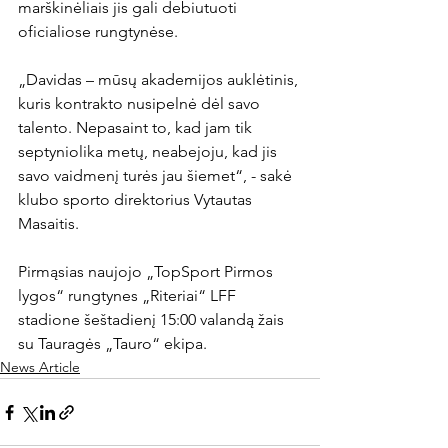
marškinėliais jis gali debiutuoti 
oficialiose rungtynėse.

„Davidas – mūsų akademijos auklėtinis, 
kuris kontrakto nusipelnė dėl savo 
talento. Nepasaint to, kad jam tik 
septyniolika metų, neabejoju, kad jis 
savo vaidmenį turės jau šiemet“, - sakė 
klubo sporto direktorius Vytautas 
Masaitis.

Pirmąsias naujojo „TopSport Pirmos 
lygos“ rungtynes „Riteriai“ LFF 
stadione šeštadienį 15:00 valandą žais 
su Tauragės „Tauro“ ekipa.
News Article