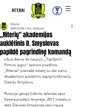
Riteriai
Riteriai
2024-03-08
1 min. skaitymo
,,Riterių" akademijos
auklėtinis D. Smyslovas
papildė pagrindinę komandą
Likus dienai iki naujojo „TopSport 
Pirmos lygos“ sezono pradžios, 
„Riteriai“ pasirašė sutartį su dar vienu 
akademijos auklėtiniu septyniolikmečiu 
Davidu Smyslovu.

Rusijoje gimęs futbolo talentas savo 
karjerą pradėjo tėvynėje. 2017 metais jo 
tėtis Denisas Smyslovas savo naują 