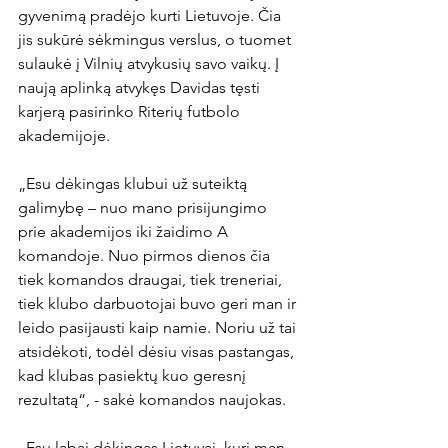
gyvenimą pradėjo kurti Lietuvoje. Čia 
jis sukūrė sėkmingus verslus, o tuomet 
sulaukė į Vilnių atvykusių savo vaikų. Į 
naują aplinką atvykęs Davidas tęsti 
karjerą pasirinko Riterių futbolo 
akademijoje.

„Esu dėkingas klubui už suteiktą 
galimybę – nuo mano prisijungimo 
prie akademijos iki žaidimo A 
komandoje. Nuo pirmos dienos čia 
tiek komandos draugai, tiek treneriai, 
tiek klubo darbuotojai buvo geri man ir 
leido pasijausti kaip namie. Noriu už tai 
atsidėkoti, todėl dėsiu visas pastangas, 
kad klubas pasiektų kuo geresnį 
rezultatą“, - sakė komandos naujokas.

„Esu labai dėkingas Lietuvai, kuri man 