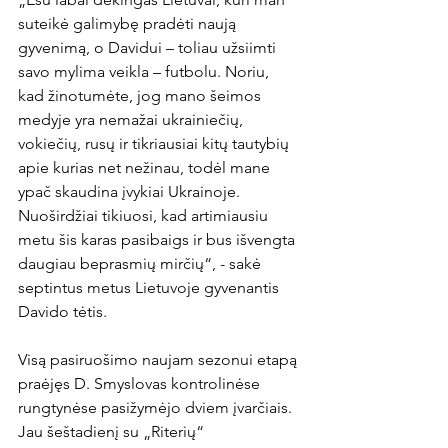
suteikė galimybę pradėti naują 
gyvenimą, o Davidui – toliau užsiimti 
savo mylima veikla – futbolu. Noriu, 
kad žinotumėte, jog mano šeimos 
medyje yra nemažai ukrainiečių, 
vokiečių, rusų ir tikriausiai kitų tautybių 
apie kurias net nežinau, todėl mane 
ypač skaudina įvykiai Ukrainoje. 
Nuoširdžiai tikiuosi, kad artimiausiu 
metu šis karas pasibaigs ir bus išvengta 
daugiau beprasmių mirčių“, - sakė 
septintus metus Lietuvoje gyvenantis 
Davido tėtis.

Visą pasiruošimo naujam sezonui etapą 
praėjęs D. Smyslovas kontrolinėse 
rungtynėse pasižymėjo dviem įvarčiais. 
Jau šeštadienį su „Riterių“ 