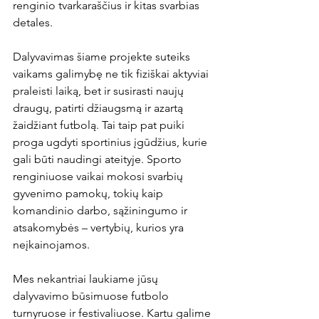
renginio tvarkaraščius ir kitas svarbias 
detales.

Dalyvavimas šiame projekte suteiks 
vaikams galimybę ne tik fiziškai aktyviai 
praleisti laiką, bet ir susirasti naujų 
draugų, patirti džiaugsmą ir azartą 
žaidžiant futbolą. Tai taip pat puiki 
proga ugdyti sportinius įgūdžius, kurie 
gali būti naudingi ateityje. Sporto 
renginiuose vaikai mokosi svarbių 
gyvenimo pamokų, tokių kaip 
komandinio darbo, sąžiningumo ir 
atsakomybės – vertybių, kurios yra 
neįkainojamos.

Mes nekantriai laukiame jūsų 
dalyvavimo būsimuose futbolo 
turnyruose ir festivaliuose. Kartu galime 