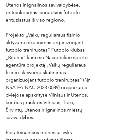
Utenos ir Ignalinos savivaldybėse, 
pritraukdamas jaunuosius futbolo 
entuziastus iš viso regiono.

Projekto „Vaikų reguliaraus fizinio 
aktyvumo skatinimas organizuojant 
futbolo treniruotes“ Futbolo klubas 
„Riteriai“ kartu su Nacionaline sporto 
agentūra projektą „Vaikų reguliaraus 
fizinio aktyvumo skatinimas 
organizuojant futbolo treniruotes“ (Nr. 
NSA-FA-NAC-2023-0089) organizuoja 
dviejose apskrityse Vilniaus ir Utenos, 
kur bus įtrauktos Vilniaus, Trakų, 
Širvintų, Utenos ir Ignalinos miestų 
savivaldybės.

Per ateinančius mėnesius vyks 
intensyvus pasiruošimas šiems 