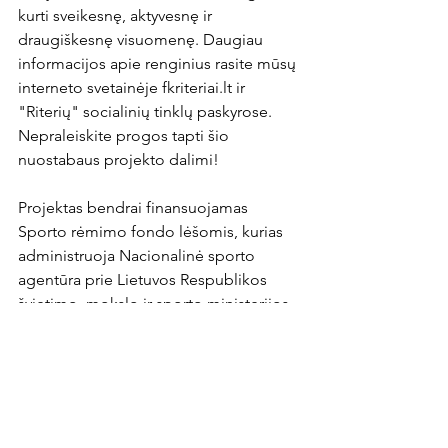
kurti sveikesnę, aktyvesnę ir 
draugiškesnę visuomenę. Daugiau 
informacijos apie renginius rasite mūsų 
interneto svetainėje fkriteriai.lt ir 
"Riterių" socialinių tinklų paskyrose. 
Nepraleiskite progos tapti šio 
nuostabaus projekto dalimi!

Projektas bendrai finansuojamas 
Sporto rėmimo fondo lėšomis, kurias 
administruoja Nacionalinė sporto 
agentūra prie Lietuvos Respublikos 
švietimo, mokslo ir sporto ministerijos.
News Article