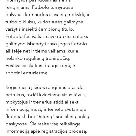
renginiams. Futbolo turnyruose 
dalyvaus komandos iš įvairių mokyklų ir 
futbolo klubų, kurios turės galimybę 
varžytis ir siekti čempionų titulo. 
Futbolo festivaliai, savo ruožtu, suteiks 
galimybę išbandyti savo jėgas futbolo 
aikštėje net ir tiems vaikams, kurie 
nelanko reguliarių treniruočių. 
Festivaliai skatins draugiškumą ir 
sportinį entuziazmą.

Registracija į šiuos renginius prasidės 
netrukus, todėl kviečiame visus tėvus, 
mokytojus ir trenerius atidžiai sekti 
informaciją mūsų interneto svetainėje 
fkriteriai.lt bei "Riterių" socialinių tinklų 
paskyrose. Čia rasite visą reikalingą 
informaciją apie registracijos procesą, 