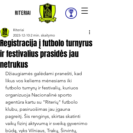
Riteriai
Riteriai
2023-12-10
2 min. skaitymo
Registracija į futbolo turnyrus
ir festivalius prasidės jau
netrukus
Džiaugiamės galėdami pranešti, kad 
likus vos keliems mėnesiams iki 
futbolo turnyrų ir festivalių, kuriuos 
organizuoja Nacionalinė sporto 
agentūra kartu su "Riterių" futbolo 
klubu, pasiruošimas jau įgauna 
pagreitį. Šis renginys, skirtas skatinti 
vaikų fizinį aktyvumą ir sveiką gyvenimo 
būdą, vyks Vilniaus, Trakų, Širvintų, 