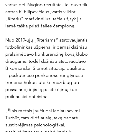
vartus bei išlygino rezultatą. Tai buvo tik 
antras R. Filipavičiaus įvartis vilkint 
„Riterių“ marškinėlius, tačiau šįsyk jis 
lėmė tašką prieš šalies čempioną.

Nuo 2019-ųjų „Riteriams“ atstovaujantis 
futbolininkas užpernai ir pernai dažniau 
pralaimėdavo konkurencinę kovą klubo 
draugams, todėl dažniau atstovaudavo 
B komandai. Šiemet situacija pasikeitė 
– paskutinėse penkeriose rungtynėse 
treneriai Rokui suteikė maždaug po 
pusvalandį ir jis tą pasitikėjimą kuo 
puikiausiai pateisina.

„Šiais metais jaučiuosi labiau savimi. 
Turbūt, tam didžiausią įtaką padarė 
sustiprėjimas psichologiškai, 
pasitikėjimas savo gebėjimais ir 