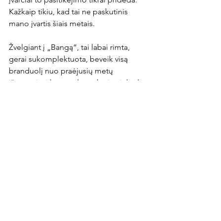
Kažkaip tikiu, kad tai ne paskutinis 
mano įvartis šiais metais.

Žvelgiant į „Bangą“, tai labai rimta, 
gerai sukomplektuota, beveik visą 
branduolį nuo praėjusių metų 
išsaugojusi komanda, su kuria niekada 
nebūna lengva rungtyniauti. Vis tik, 
noriu tikėti, kad šiuo metu esame 
stipresnė komanda ir iš Gargždų 
grįšime su trimis taškais“, - sakė R. 
Filipavičius.
News Article