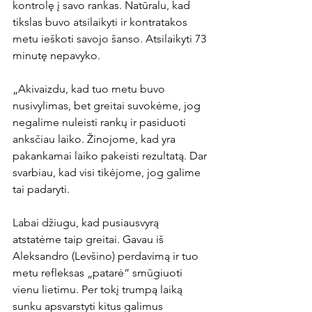
kontrolę į savo rankas. Natūralu, kad 
tikslas buvo atsilaikyti ir kontratakos 
metu ieškoti savojo šanso. Atsilaikyti 73 
minutę nepavyko.

„Akivaizdu, kad tuo metu buvo 
nusivylimas, bet greitai suvokėme, jog 
negalime nuleisti rankų ir pasiduoti 
anksčiau laiko. Žinojome, kad yra 
pakankamai laiko pakeisti rezultatą. Dar 
svarbiau, kad visi tikėjome, jog galime 
tai padaryti.

Labai džiugu, kad pusiausvyrą 
atstatėme taip greitai. Gavau iš 
Aleksandro (Levšino) perdavimą ir tuo 
metu refleksas „patarė“ smūgiuoti 
vienu lietimu. Per tokį trumpą laiką 
sunku apsvarstyti kitus galimus 