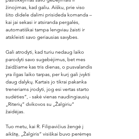
žinojimas, kad galiu. Aišku, prie viso 
šito didele dalimi prisideda komanda – 
kai jai sekasi ir atsiranda pergalės, 
automatiškai tampa lengviau žaisti ir 
atskleisti savo geriausias savybes.

Gali atrodyti, kad turiu nedaug laiko 
parodyti savo sugebėjimus, bet mes 
žaidžiame kas tris dienas, o pusvalandis 
yra ilgas laiko tarpas, per kurį gali įvykti 
daug dalykų. Kartais jo tikrai pakanka 
treneriams įrodyti, jog esi vertas starto 
sudėties“, - sakė vienas naudingiausių 
„Riterių“ dvikovos su „Žalgiriu“ 
žaidėjas.

Tuo metu, kai R. Filipavičius žengė į 
aikštę, „Žalgiris“ visiškai buvo perėmęs 