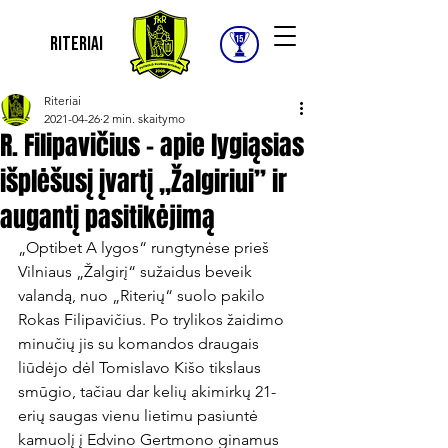
Riteriai
Riteriai
2021-04-26
2 min. skaitymo
R. Filipavičius – apie lygiąsias
išplėšusį įvartį „Žalgiriui” ir
augantį pasitikėjimą
„Optibet A lygos“ rungtynėse prieš 
Vilniaus „Žalgirį“ sužaidus beveik 
valandą, nuo „Riterių“ suolo pakilo 
Rokas Filipavičius. Po trylikos žaidimo 
minučių jis su komandos draugais 
liūdėjo dėl Tomislavo Kišo tikslaus 
smūgio, tačiau dar kelių akimirkų 21-
erių saugas vienu lietimu pasiuntė 
kamuolį į Edvino Gertmono ginamus 