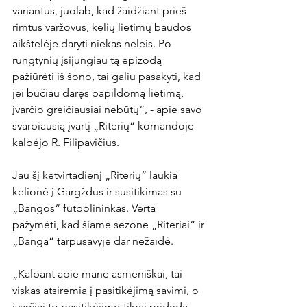
variantus, juolab, kad žaidžiant prieš 
rimtus varžovus, kelių lietimų baudos 
aikštelėje daryti niekas neleis. Po 
rungtynių įsijungiau tą epizodą 
pažiūrėti iš šono, tai galiu pasakyti, kad 
jei būčiau daręs papildomą lietimą, 
įvarčio greičiausiai nebūtų“, - apie savo 
svarbiausią įvartį „Riterių“ komandoje 
kalbėjo R. Filipavičius.

Jau šį ketvirtadienį „Riterių“ laukia 
kelionė į Gargždus ir susitikimas su 
„Bangos“ futbolininkas. Verta 
pažymėti, kad šiame sezone „Riteriai“ ir 
„Banga“ tarpusavyje dar nežaidė.

„Kalbant apie mane asmeniškai, tai 
viskas atsiremia į pasitikėjimą savimi, o 
įvarčiai to pasitikėjimo tikrai prideda. 