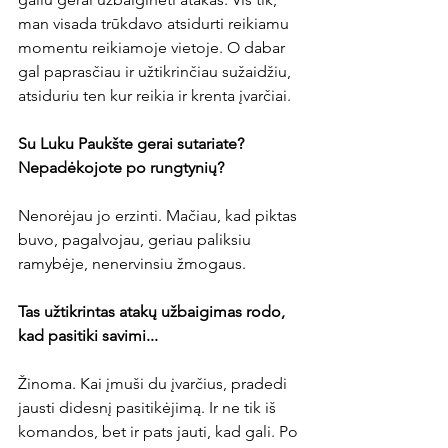
man visada trūkdavo atsidurti reikiamu 
momentu reikiamoje vietoje. O dabar 
gal paprasčiau ir užtikrinčiau sužaidžiu, 
atsiduriu ten kur reikia ir krenta įvarčiai.

Su Luku Paukšte gerai sutariate? 
Nepadėkojote po rungtynių? 
Nenorėjau jo erzinti. Mačiau, kad piktas 
buvo, pagalvojau, geriau paliksiu 
ramybėje, nenervinsiu žmogaus.

Tas užtikrintas atakų užbaigimas rodo, 
kad pasitiki savimi...
Žinoma. Kai įmuši du įvarčius, pradedi 
jausti didesnį pasitikėjimą. Ir ne tik iš 
komandos, bet ir pats jauti, kad gali. Po 