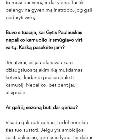
to muši dar vieną ir dar vieną. Tai tik 
palengvina gyvenimą ir atrodo, jog gali 
padaryti viską.

Buvo situacija, kai Gytis Paulauskas 
nepaliko kamuolio ir smūgiavo virš 
vartų. Kažką pasakėte jam? 
Jei atvirai, aš jau planavau kaip 
džiaugsiuos tą akimirką mušdamas 
ketvirtą, kadangi prašiau palikti 
kamuolį. Nepaliko, bet bent jau 
atsiprašė.

Ar gali šį sezoną būti dar geriau?
Visada gali būti geriau, todėl nereikia 
ties tuo sustoti. Jeigu yra ambicijos 
žaisti aukščiau, geresniu lygiu, tai dabar 