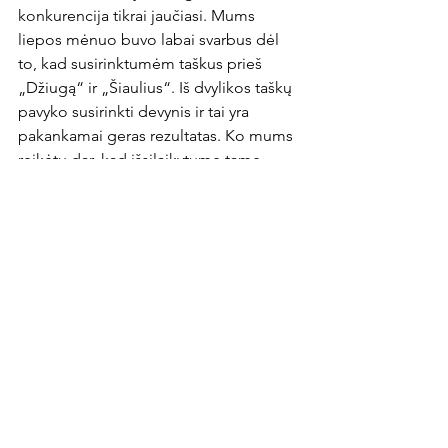
konkurencija tikrai jaučiasi. Mums 
liepos mėnuo buvo labai svarbus dėl 
to, kad susirinktumėm taškus prieš 
„Džiugą“ ir „Šiaulius“. Iš dvylikos taškų 
pavyko susirinkti devynis ir tai yra 
pakankamai geras rezultatas. Ko mums 
reikėtų dar, kad išsilaikytume tame 
ketvertuke?

Dabar mūsų forma gerėja, tad reikia 
bandyti eiti ant tos bangos, rinkti 
pergalių kuo įmanoma daugiau. Tikrai 
yra komandų, kurios alsuoja mums į 
nugaras, todėl svarbu prieš savo 
tiesioginius konkurentus nepralaimėti, 
o prieš žemesnes susirinkti visus 
įmanomus taškus.

„Žalgirio“ pergalės Europos taurių 