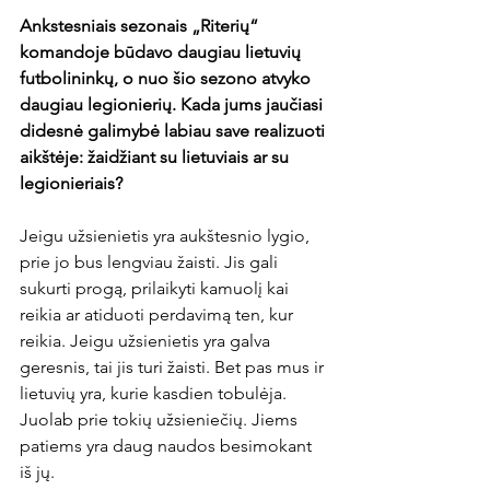
Ankstesniais sezonais „Riterių“ 
komandoje būdavo daugiau lietuvių 
futbolininkų, o nuo šio sezono atvyko 
daugiau legionierių. Kada jums jaučiasi 
didesnė galimybė labiau save realizuoti 
aikštėje: žaidžiant su lietuviais ar su 
legionieriais? 
Jeigu užsienietis yra aukštesnio lygio, 
prie jo bus lengviau žaisti. Jis gali 
sukurti progą, prilaikyti kamuolį kai 
reikia ar atiduoti perdavimą ten, kur 
reikia. Jeigu užsienietis yra galva 
geresnis, tai jis turi žaisti. Bet pas mus ir 
lietuvių yra, kurie kasdien tobulėja. 
Juolab prie tokių užsieniečių. Jiems 
patiems yra daug naudos besimokant 
iš jų.
