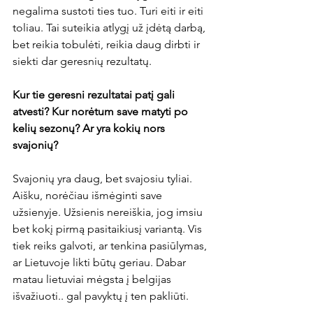
negalima sustoti ties tuo. Turi eiti ir eiti 
toliau. Tai suteikia atlygį už įdėtą darbą, 
bet reikia tobulėti, reikia daug dirbti ir 
siekti dar geresnių rezultatų.

Kur tie geresni rezultatai patį gali 
atvesti? Kur norėtum save matyti po 
kelių sezonų? Ar yra kokių nors 
svajonių? 
Svajonių yra daug, bet svajosiu tyliai. 
Aišku, norėčiau išmėginti save 
užsienyje. Užsienis nereiškia, jog imsiu 
bet kokį pirmą pasitaikiusį variantą. Vis 
tiek reiks galvoti, ar tenkina pasiūlymas, 
ar Lietuvoje likti būtų geriau. Dabar 
matau lietuviai mėgsta į belgijas 
išvažiuoti.. gal pavyktų į ten pakliūti.
