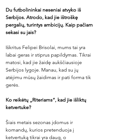
Du futbolininkai neseniai atvyko iš 
Serbijos. Atrodo, kad jie ištroškę 
pergalių, turintys ambicijų. Kaip pačiam 
sekasi su jais? 
Iškritus Felipei Brisolai, mums tai yra 
labai geras ir stiprus papildymas. Tikrai 
matosi, kad jie žaidę aukščiausioje 
Serbijos lygoje. Manau, kad su jų 
atėjimu mūsų žaidimas ir pati forma tik 
gerės.

Ko reikėtų „Riteriams“, kad jie išliktų 
ketvertuke? 
Šiais metais sezonas įdomus ir 
komandų, kurios pretenduoja į 
ketvertuką tikrai yra daug, o 