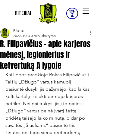
Riteriai
Riteriai
2022-08-04
3 min. skaitymo
R. Filipavičius - apie karjeros
mėnesį, legionierius ir
ketvertuką A lygoje
Kai liepos pradžioje Rokas Filipavičius į 
Telšių „Džiugo“ vartus kamuolį 
pasiuntė dusyk, jis pažymėjo, kad laikas 
kelti kartelę ir siekti pirmojo karjeros 
hetriko. Neilgai trukęs, jis į to paties 
„Džiugo“ vartus pelnė įvartį šeštą 
pridėtą teisėjo laiko minutę, o dar po 
savaitės „Šiauliams“ pasiuntė tris 
žinutes bei tapo vienu pretendentų 