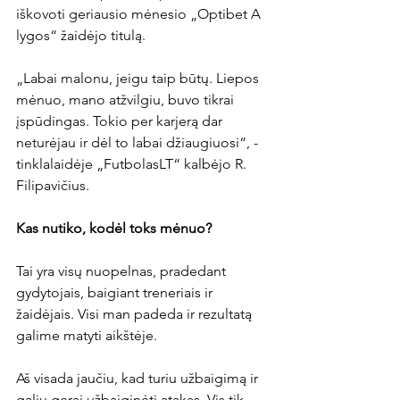
iškovoti geriausio mėnesio „Optibet A 
lygos“ žaidėjo titulą.

„Labai malonu, jeigu taip būtų. Liepos 
mėnuo, mano atžvilgiu, buvo tikrai 
įspūdingas. Tokio per karjerą dar 
neturėjau ir dėl to labai džiaugiuosi“, - 
tinklalaidėje „FutbolasLT“ kalbėjo R. 
Filipavičius.

Kas nutiko, kodėl toks mėnuo? 
Tai yra visų nuopelnas, pradedant 
gydytojais, baigiant treneriais ir 
žaidėjais. Visi man padeda ir rezultatą 
galime matyti aikštėje.

Aš visada jaučiu, kad turiu užbaigimą ir 
galiu gerai užbaiginėti atakas. Vis tik, 