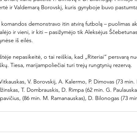
vertė ir Valdemarą Borovskį, kuris gynyboje buvo pastumtas 
komandos demonstravo itin atvirą futbolą – puolimas aki
lėjo ir vieni, ir kiti – pasižymėjo tik Aleksėjus Ščebetunas
nėse iš eilės.

ikštėje nepasikeitė, o tai reiškia, kad „Riteriai“ persvarą
škų. Tiesa, marijampoliečiai turi trejų rungtynių rezervą.

 Vitkauskas, V. Borovskij, A. Kalermo, P. Dimovas (73 min.
lžinskas, T. Dombrauskis, D. Rimpa (62 min. G. Paulauskas
ilipavičius, (86 min. M. Ramanauskas), D. Bilonogas (73 mi