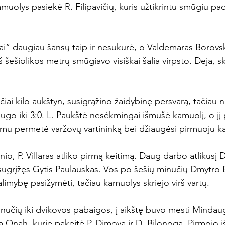
muolys pasiekė R. Filipavičių, kuris užtikrintu smūgiu pa
iai“ daugiau šansų taip ir nesukūrė, o Valdemaras Borovsk
šešiolikos metrų smūgiavo visiškai šalia virpsto. Deja, sk
čiai kilo aukštyn, susigrąžino žaidybinę persvarą, tačiau 
augo iki 3:0. L. Paukštė nesėkmingai išmušė kamuolį, o jį
etimu permetė varžovų vartininką bei džiaugėsi pirmuoju kar
inio, P. Villaras atliko pirmą keitimą. Daug darbo atlikus
ugrįžęs Gytis Paulauskas. Vos po šešių minučių Dmytro 
alimybę pasižymėti, tačiau kamuolys skriejo virš vartų.

minučių iki dvikovos pabaigos, į aikštę buvo mesti Mindau
ka Onah, kurie pakeitė P. Dimovą ir D. Bilonogą. Pirmojo 