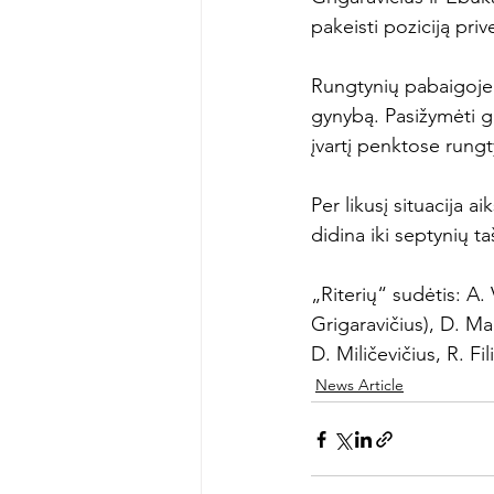
pakeisti poziciją pri
Rungtynių pabaigoje 
gynybą. Pasižymėti ga
įvartį penktose rungty
Per likusį situacija a
didina iki septynių ta
„Riterių“ sudėtis: A.
Grigaravičius), D. Ma
D. Miličevičius, R. F
News Article