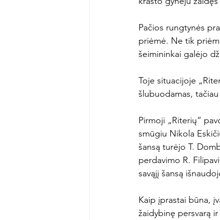
krašto gynėju žaidęs
Pačios rungtynės pras
priėmė. Ne tik priėmė
šeimininkai galėjo dž
Toje situacijoje „Rit
šlubuodamas, tačiau 
Pirmoji „Riterių“ pav
smūgiu Nikola Eskičiu
šansą turėjo T. Dombra
perdavimo R. Filipav
savąjį šansą išnaudojo
Kaip įprastai būna, įv
žaidybinę persvarą ir