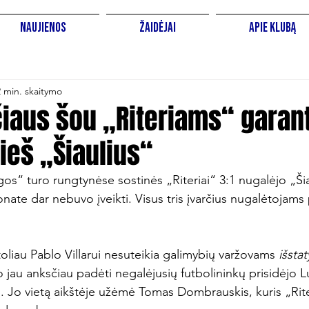
Naujienos
Žaidėjai
Apie Klubą
2 min. skaitymo
ičiaus šou „Riteriams“ garan
ieš „Šiaulius“
os“ turo rungtynėse sostinės „Riteriai“ 3:1 nugalėjo „Šiau
nate dar nebuvo įveikti. Visus tris įvarčius nugalėtojams
oliau Pablo Villarui nesuteikia galimybių varžovams 
išstat
jau anksčiau padėti negalėjusių futbolininkų prisidėjo Lu
. Jo vietą aikštėje užėmė Tomas Dombrauskis, kuris „Rit