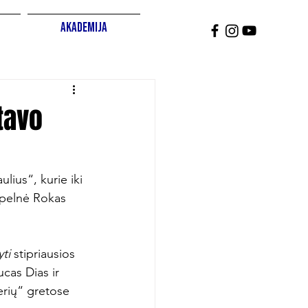
Akademija
tavo
lius“, kurie iki 
 pelnė Rokas 
yti 
stipriausios 
cas Dias ir 
erių“ gretose 