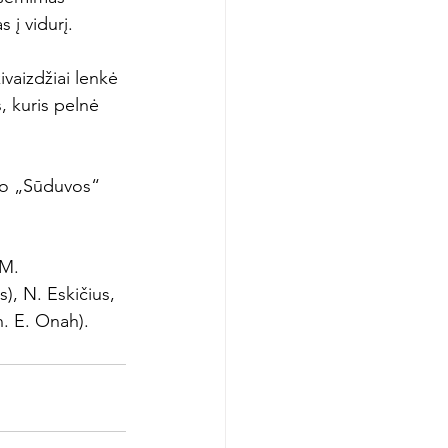
į vidurį.

vaizdžiai lenkė 
, kuris pelnė 
 nuo „Sūduvos“ 
 M. 
), N. Eskičius, 
n. E. Onah).