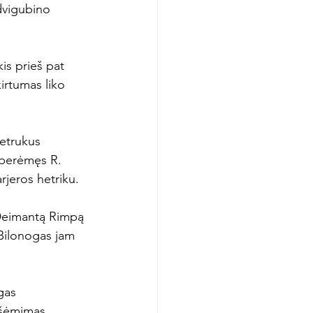
dvigubino 
is prieš pat 
irtumas liko 
netrukus 
 perėmęs R. 
jeros hetriku.

į Deimantą Rimpą 
Bilonogas jam 
gas 
išėmimas 