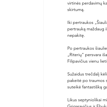
virtinės perdavimų ka
skirtumą.

Iki pertraukos „Šiaul
pertrauką maždaug iš 
nepakitę.

Po pertraukos šiaulie
„Riterių“ persvara iš
Filipavičius vienu li
Sužaidus trečdalį kėl
pakeitė po traumos s
suteikė fantastišką g
Likus septyniolikai 
Grigaravičius ir Ebu