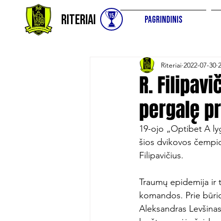
Riteriai
Pagrindinis
Riteriai
2022-07-30
R. Filipav
pergalę pr
19-ojo „Optibet A lyg
šios dvikovos čempio
Filipavičius.

Traumų epidemija ir t
komandos. Prie būrio 
Aleksandras Levšinas