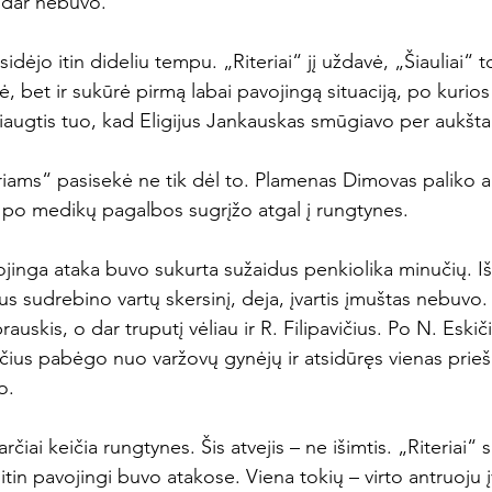
 dar nebuvo.

idėjo itin dideliu tempu. „Riteriai“ jį uždavė, „Šiauliai“ t
, bet ir sukūrė pirmą labai pavojingą situaciją, po kurios
iaugtis tuo, kad Eligijus Jankauskas smūgiavo per aukštai
eriams“ pasisekė ne tik dėl to. Plamenas Dimovas paliko a
po medikų pagalbos sugrįžo atgal į rungtynes.

ojinga ataka buvo sukurta sužaidus penkiolika minučių. Iš
s sudrebino vartų skersinį, deja, įvartis įmuštas nebuvo
uskis, o dar truputį vėliau ir R. Filipavičius. Po N. Eskič
ičius pabėgo nuo varžovų gynėjų ir atsidūręs vienas prieš
.

arčiai keičia rungtynes. Šis atvejis – ne išimtis. „Riteriai“ 
 itin pavojingi buvo atakose. Viena tokių – virto antruoju į