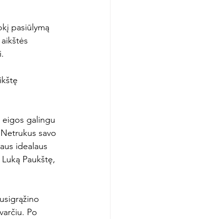
okį pasiūlymą 
 aikštės 
.

ikštę 
 eigos galingu 
. Netrukus savo 
iaus idealaus 
 Luką Paukštę, 
susigrąžino 
varčiu. Po 