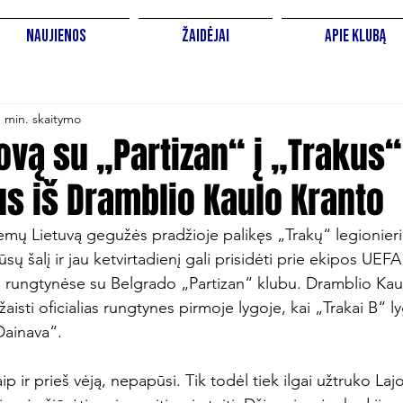
Naujienos
Žaidėjai
Apie Klubą
1 min. skaitymo
ovą su „Partizan“ į „Trakus“
us iš Dramblio Kaulo Kranto
emų Lietuvą gegužės pradžioje palikęs „Trakų“ legionieri
sų šalį ir jau ketvirtadienį gali prisidėti prie ekipos UE
o rungtynėse su Belgrado „Partizan“ klubu. Dramblio Kau
aisti oficialias rungtynes pirmoje lygoje, kai „Trakai B“ l
ainava“.

aip ir prieš vėją, nepapūsi. Tik todėl tiek ilgai užtruko Laj