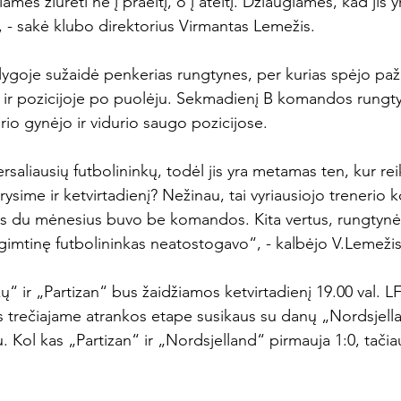
amės žiūrėti ne į praeitį, o į ateitį. Džiaugiamės, kad jis 
 - sakė klubo direktorius Virmantas Lemežis.

lygoje sužaidė penkerias rungtynes, per kurias spėjo paža
 ir pozicijoje po puolėju. Sekmadienį B komandos rungty
io gynėjo ir vidurio saugo pozicijose.

ersaliausių futbolininkų, todėl jis yra metamas ten, kur rei
arysime ir ketvirtadienį? Nežinau, tai vyriausiojo trenerio 
 jis du mėnesius buvo be komandos. Kita vertus, rungtynė
gimtinę futbolininkas neatostogavo“, - kalbėjo V.Lemežis.
“ ir „Partizan“ bus žaidžiamos ketvirtadienį 19.00 val. L
s trečiajame atrankos etape susikaus su danų „Nordsjell
 Kol kas „Partizan“ ir „Nordsjelland“ pirmauja 1:0, tačia