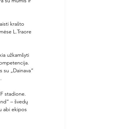
yra su mumis ir 
isti krašto 
nėse L.Traore 
kia užkamšyti 
kompetencija. 
s su „Dainava“ 


FF stadione. 
and“ – švedų 
u abi ekipos 