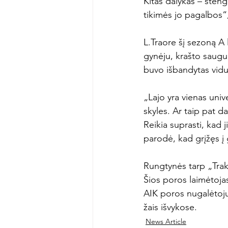
Kitas dalykas – stengi
tikimės jo pagalbos“,
L.Traore šį sezoną A 
gynėju, krašto saugu
buvo išbandytas vidur
„Lajo yra vienas univ
skyles. Ar taip pat d
Reikia suprasti, kad
parodė, kad grįžęs į 
Rungtynės tarp „Trakų
Šios poros laimėtoja
AIK poros nugalėtoju.
žais išvykose.
News Article