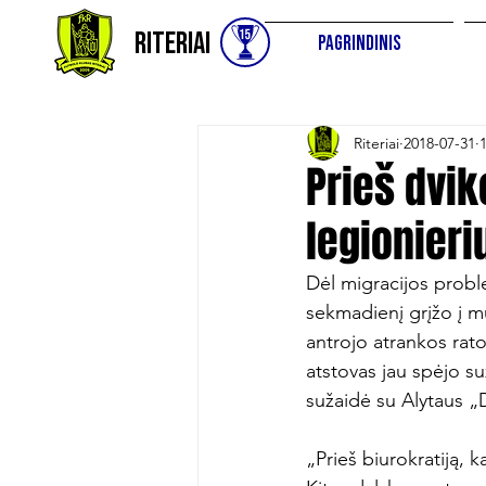
Riteriai
Pagrindinis
Riteriai
2018-07-31
Prieš dvik
legionieri
Dėl migracijos probl
sekmadienį grįžo į mū
antrojo atrankos rat
atstovas jau spėjo suž
sužaidė su Alytaus „D
„Prieš biurokratiją, k