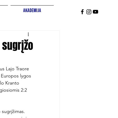
Akademija
 sugrįžo
us Lajo Traore 
FA Europos lygos 
lo Kranto 
ygiosiomis 2:2 
o sugrįžimas. 