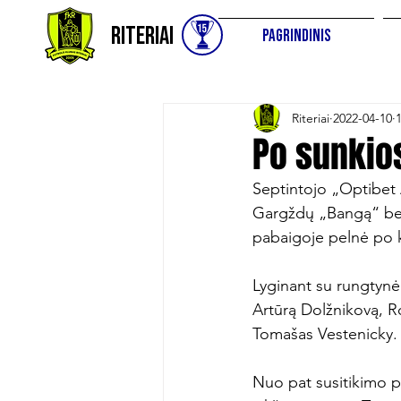
Riteriai
Pagrindinis
Riteriai
2022-04-10
Po sunkio
Septintojo „Optibet 
Gargždų „Bangą“ bei t
pabaigoje pelnė po 
Lyginant su rungtynėm
Artūrą Dolžnikovą, R
Tomašas Vestenicky.

Nuo pat susitikimo p