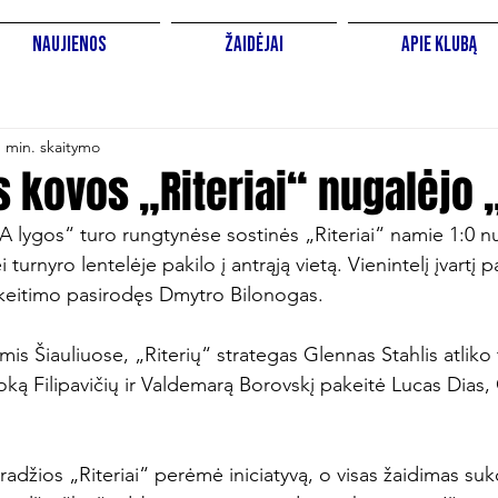
Naujienos
Žaidėjai
Apie Klubą
1 min. skaitymo
s kovos „Riteriai“ nugalėjo
A lygos“ turo rungtynėse sostinės „Riteriai“ namie 1:0 n
urnyro lentelėje pakilo į antrąją vietą. Vienintelį įvartį 
keitimo pasirodęs Dmytro Bilonogas.

is Šiauliuose, „Riterių“ strategas Glennas Stahlis atliko t
oką Filipavičių ir Valdemarą Borovskį pakeitė Lucas Dias,
radžios „Riteriai“ perėmė iniciatyvą, o visas žaidimas su