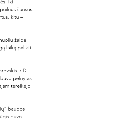
s, iki 
puikius šansus. 
tus, kitu – 
muoliu žaidė 
ą laiką palikti 
rovskis ir D. 
 buvo pelnytas 
ajam tereikėjo 
erių“ baudos 
mūgis buvo 