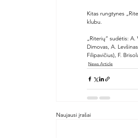
Kitas rungtynes „Rite
klubu.

„Riterių“ sudėtis: A.
Dimovas, A. Levšinas
Filipavičius), F. Bris
News Article
Naujausi įrašai