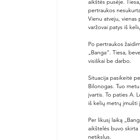
aikštės pusėje. Tiesa
pertraukos nesukurta
Vienu atveju, vienas 
varžovai patys iš keli
Po pertraukos žaidima
„Banga“. Tiesa, beveik
visiškai be darbo.

Situacija pasikeitė p
Bilonogas. Tuo metu 
įvartis. To paties A.
iš kelių metrų įmušti į
Per likusį laiką „Ban
aikštelės buvo skirt
netikslus.
