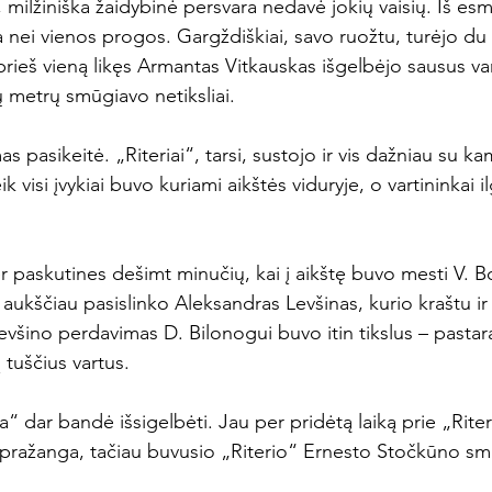
, milžiniška žaidybinė persvara nedavė jokių vaisių. Iš esmė
 nei vienos progos. Gargždiškiai, savo ruožtu, turėjo du 
prieš vieną likęs Armantas Vitkauskas išgelbėjo sausus var
ų metrų smūgiavo netiksliai.

s pasikeitė. „Riteriai“, tarsi, sustojo ir vis dažniau su ka
 visi įvykiai buvo kuriami aikštės viduryje, o vartininkai ilg
er paskutines dešimt minučių, kai į aikštę buvo mesti V. Bo
aukščiau pasislinko Aleksandras Levšinas, kurio kraštu ir
 Levšino perdavimas D. Bilonogui buvo itin tikslus – pastar
 tuščius vartus.

ga“ dar bandė išsigelbėti. Jau per pridėtą laiką prie „Rit
a pražanga, tačiau buvusio „Riterio“ Ernesto Stočkūno s