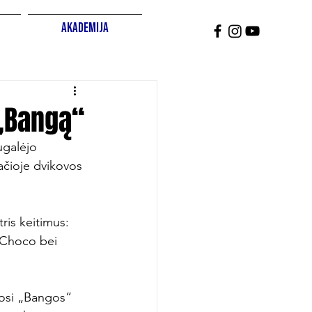
Akademija
 „Bangą“
ugalėjo 
pačioje dvikovos 
ris keitimus: 
 Choco bei 
kosi „Bangos“ 