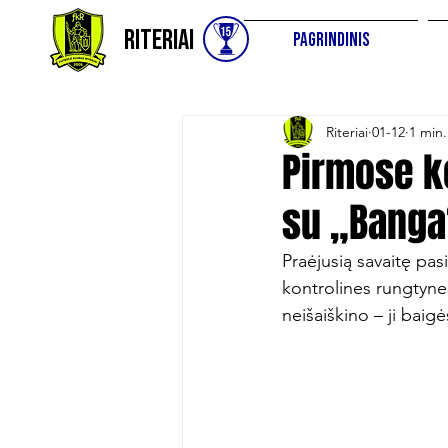
Riteriai
Pagrindinis
Riteriai
01-12
1 min.
Pirmose k
su „Banga
Praėjusią savaitę pas
kontrolines rungtyne
neišaiškino – ji baigė