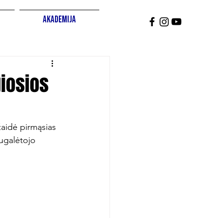
Akademija
giosios
žaidė pirmąsias 
ugalėtojo 