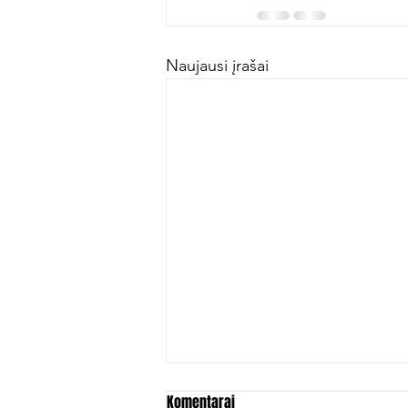
Naujausi įrašai
Sostinės derbyje – nulinės
Komentarai