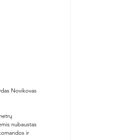
vydas Novikovas 
metrų 
lėmis nubaustas 
 komandos ir 