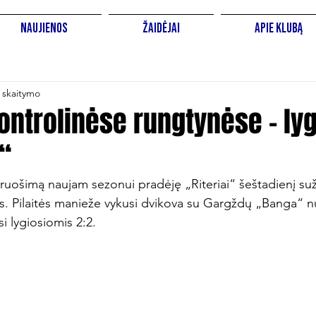
Naujienos
Žaidėjai
Apie Klubą
 skaitymo
ontrolinėse rungtynėse – ly
“
iruošimą naujam sezonui pradėję „Riteriai“ šeštadienį su
s. Pilaitės manieže vykusi dvikova su Gargždų „Banga“ n
si lygiosiomis 2:2.