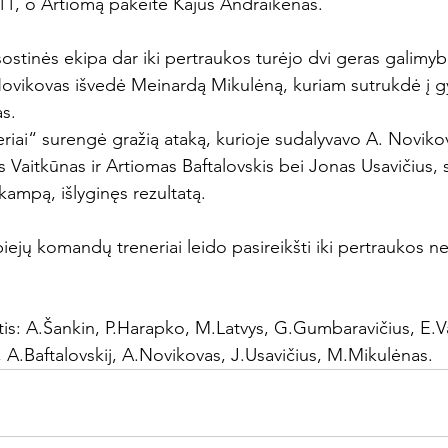
 11, o Artiomą pakeitė Kajus Andraikėnas.
 sostinės ekipa dar iki pertraukos turėjo dvi geras galimyb
Novikovas išvedė Meinardą Mikulėną, kuriam sutrukdė į g
as.
eriai“ surengė gražią ataką, kurioje sudalyvavo A. Noviko
s Vaitkūnas ir Artiomas Baftalovskis bei Jonas Usavičius, 
 kampą, išlyginęs rezultatą.
iejų komandų treneriai leido pasireikšti iki pertraukos n
tis: A.Šankin, P.Harapko, M.Latvys, G.Gumbaravičius, E.V
 A.Baftalovskij, A.Novikovas, J.Usavičius, M.Mikulėnas.