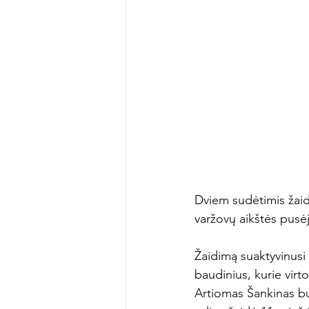
Dviem sudėtimis žaidę
varžovų aikštės pusėj
Žaidimą suaktyvinusi
baudinius, kurie vir
Artiomas Šankinas bu