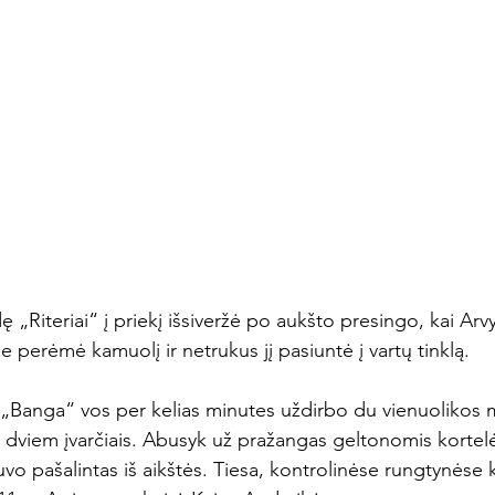
 „Riteriai“ į priekį išsiveržė po aukšto presingo, kai Ar
e perėmė kamuolį ir netrukus jį pasiuntė į vartų tinklą.
 „Banga“ vos per kelias minutes uždirbo du vienuolikos 
to dviem įvarčiais. Abusyk už pražangas geltonomis korte
vo pašalintas iš aikštės. Tiesa, kontrolinėse rungtynėse