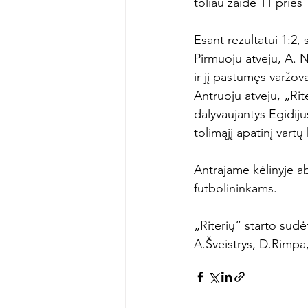
toliau žaidė 11 prieš
Esant rezultatui 1:2,
Pirmuoju atveju, A. 
ir jį pastūmęs varžov
Antruoju atveju, „Rit
dalyvaujantys Egidiju
tolimąjį apatinį vartų
Antrajame kėlinyje ab
futbolininkams.
„Riterių“ starto sudė
A.Šveistrys, D.Rimpa,