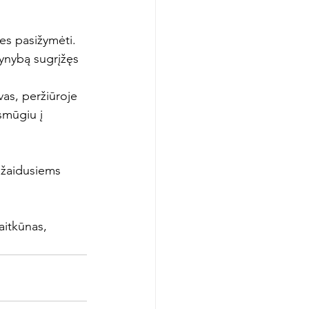
es pasižymėti. 
ynybą sugrįžęs 
vas, peržiūroje 
smūgiu į 
ežaidusiems 
aitkūnas, 