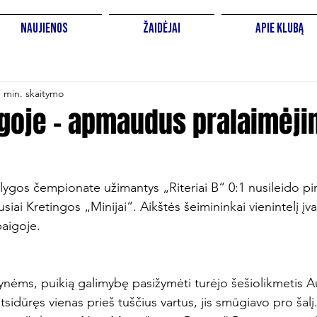
Naujienos
Žaidėjai
Apie Klubą
1 min. skaitymo
ygoje – apmaudus pralaimėj
 lygos čempionate užimantys „Riteriai B“ 0:1 nusileido p
iai Kretingos „Minijai“. Aikštės šeimininkai vienintelį įva
aigoje.

ynėms, puikią galimybę pasižymėti turėjo šešiolikmetis A
tsidūręs vienas prieš tuščius vartus, jis smūgiavo pro šalį