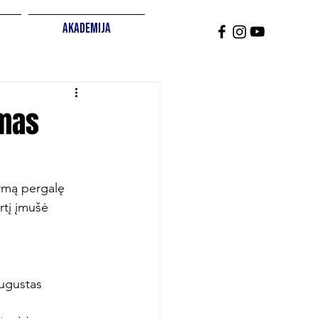
Akademija
imas
irmą pergalę 
rtį įmušė 
ugustas 
.