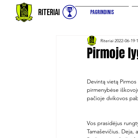
Riteriai
Pagrindinis
Riteriai
2022-06-19
Pirmoje l
Devintą vietą Pirmos
pirmenybėse iškovojus
pačioje dvikovos pab
Vos prasidėjus rungt
Tamaševičius. Deja, a