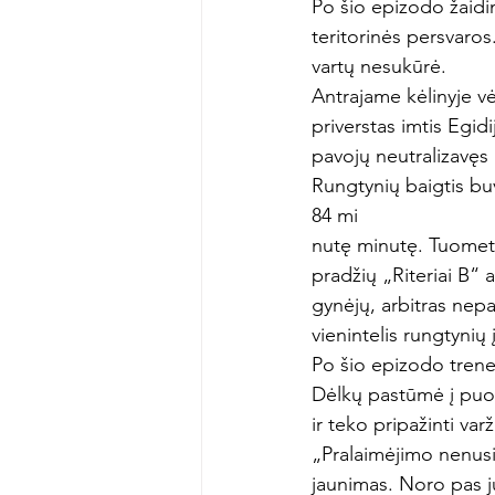
Po šio epizodo žaidim
teritorinės persvaro
vartų nesukūrė.
Antrajame kėlinyje vė
priverstas imtis Egid
pavojų neutralizavęs 
Rungtynių baigtis bu
84 mi
nutę minutę. Tuomet v
pradžių „Riteriai B“ 
gynėjų, arbitras nepa
vienintelis rungtynių į
Po šio epizodo trener
Dėlkų pastūmė į puol
ir teko pripažinti va
„Pralaimėjimo nenusi
jaunimas. Noro pas ju