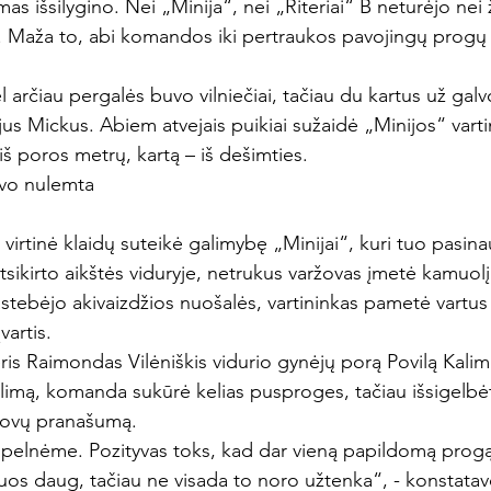
as išsilygino. Nei „Minija“, nei „Riteriai“ B neturėjo nei 
s. Maža to, abi komandos iki pertraukos pavojingų progų 
l arčiau pergalės buvo vilniečiai, tačiau du kartus už gal
ijus Mickus. Abiem atvejais puikiai sužaidė „Minijos“ varti
iš poros metrų, kartą – iš dešimties.
vo nulemta 
irtinė klaidų suteikė galimybę „Minijai“, kuri tuo pasina
atsikirto aikštės viduryje, netrukus varžovas įmetė kamuolį
stebėjo akivaizdžios nuošalės, vartininkas pametė vartus i
vartis.
is Raimondas Vilėniškis vidurio gynėjų porą Povilą Kalimav
imą, komanda sukūrė kelias pusproges, tačiau išsigelbė
ržovų pranašumą.
pelnėme. Pozityvas toks, kad dar vieną papildomą progą
os daug, tačiau ne visada to noro užtenka“, - konstatavo