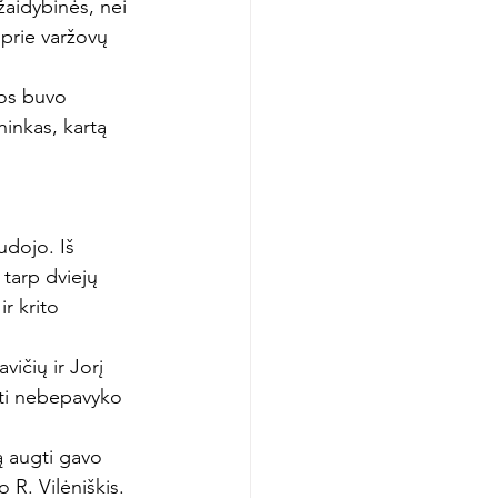
žaidybinės, nei 
prie varžovų 
vos buvo 
ninkas, kartą 
udojo. Iš 
 tarp dviejų 
r krito 
ičių ir Jorį 
ti nebepavyko 
 augti gavo 
 R. Vilėniškis.