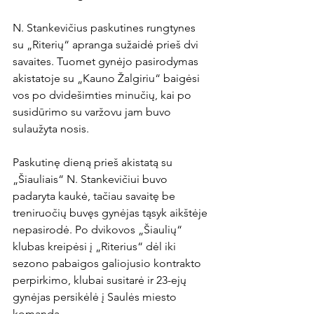
N. Stankevičius paskutines rungtynes 
su „Riterių“ apranga sužaidė prieš dvi 
savaites. Tuomet gynėjo pasirodymas 
akistatoje su „Kauno Žalgiriu“ baigėsi 
vos po dvidešimties minučių, kai po 
susidūrimo su varžovu jam buvo 
sulaužyta nosis.

Paskutinę dieną prieš akistatą su 
„Šiauliais“ N. Stankevičiui buvo 
padaryta kaukė, tačiau savaitę be 
treniruočių buvęs gynėjas tąsyk aikštėje 
nepasirodė. Po dvikovos „Šiaulių“ 
klubas kreipėsi į „Riterius“ dėl iki 
sezono pabaigos galiojusio kontrakto 
perpirkimo, klubai susitarė ir 23-ejų 
gynėjas persikėlė į Saulės miesto 
komandą.
