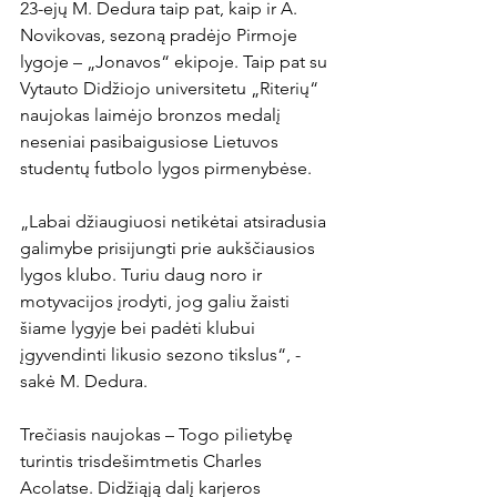
23-ejų M. Dedura taip pat, kaip ir A. 
Novikovas, sezoną pradėjo Pirmoje 
lygoje – „Jonavos“ ekipoje. Taip pat su 
Vytauto Didžiojo universitetu „Riterių“ 
naujokas laimėjo bronzos medalį 
neseniai pasibaigusiose Lietuvos 
studentų futbolo lygos pirmenybėse.

„Labai džiaugiuosi netikėtai atsiradusia 
galimybe prisijungti prie aukščiausios 
lygos klubo. Turiu daug noro ir 
motyvacijos įrodyti, jog galiu žaisti 
šiame lygyje bei padėti klubui 
įgyvendinti likusio sezono tikslus“, - 
sakė M. Dedura.

Trečiasis naujokas – Togo pilietybę 
turintis trisdešimtmetis Charles 
Acolatse. Didžiąją dalį karjeros 