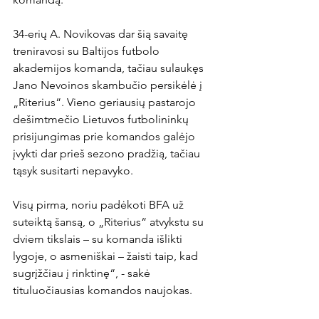
34-erių A. Novikovas dar šią savaitę 
treniravosi su Baltijos futbolo 
akademijos komanda, tačiau sulaukęs 
Jano Nevoinos skambučio persikėlė į 
„Riterius“. Vieno geriausių pastarojo 
dešimtmečio Lietuvos futbolininkų 
prisijungimas prie komandos galėjo 
įvykti dar prieš sezono pradžią, tačiau 
tąsyk susitarti nepavyko.

Visų pirma, noriu padėkoti BFA už 
suteiktą šansą, o „Riterius“ atvykstu su 
dviem tikslais – su komanda išlikti 
lygoje, o asmeniškai – žaisti taip, kad 
sugrįžčiau į rinktinę“, - sakė 
tituluočiausias komandos naujokas.
