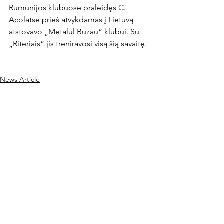
Rumunijos klubuose praleidęs C. 
Acolatse prieš atvykdamas į Lietuvą 
atstovavo „Metalul Buzau“ klubui. Su 
„Riteriais“ jis treniravosi visą šią savaitę.

News Article
Rodyti viską
Naujausi įrašai