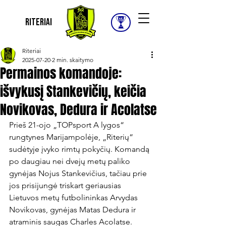
Riteriai
Riteriai
2025-07-20
2 min. skaitymo
Permainos komandoje:
išvykusį Stankevičių, keičia
Novikovas, Dedura ir Acolatse
Prieš 21-ojo „TOPsport A lygos“ 
rungtynes Marijampolėje, „Riterių“ 
sudėtyje įvyko rimtų pokyčių. Komandą 
po daugiau nei dvejų metų paliko 
gynėjas Nojus Stankevičius, tačiau prie 
jos prisijungė triskart geriausias 
Lietuvos metų futbolininkas Arvydas 
Novikovas, gynėjas Matas Dedura ir 
atraminis saugas Charles Acolatse.
