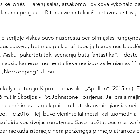
s kelionės į Farerų salas, atsakomoji dvikova vyko taip pa
kinama pergalė ir Riteriai vieninteliai iš Lietuvos atstovų 
je serijoje viskas buvo nuspręsta per pirmąsias rungtynes
s pusiausvyrą, bet mes puikiai už tuos jų bandymus baudėm
 Aišku, pakartoti tokį scenarijų būtų fantastika“, - dėstė 
ntiniausiu karjeros momentu lieka realizuotas lemiamas 11
 „Norrkoeping“ klubu.

vo kely dar turėjo Kipro – Limasolio „Apollon“ (2015 m.), Es
m.) ir Škotijos - „St.Johnstone“ barjerus. Jei pralaimėji
ralaimėjimas estų ekipai – turbūt, skausmingiausias neilgą
e. Tie 2016 – ieji buvo vieninteliai metai, kai tuometiniai 
užaidė vos dvejas rungtynes. Savo ruožtu, būsimas varž
dar niekada istorijoje nėra peržengęs pirmojo atrankos e