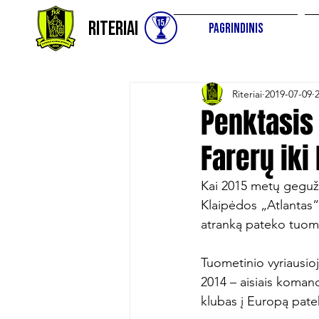
Riteriai
Pagrindinis
Riteriai
2019-07-09
Penktasis
Farerų iki
Kai 2015 metų gegužės
Klaipėdos „Atlantas“
atranką pateko tuome
Tuometinio vyriausioj
2014 – aisiais komand
klubas į Europą pateks