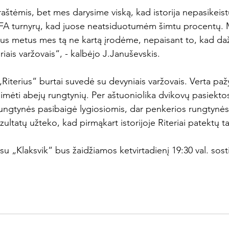
aštėmis, bet mes darysime viską, kad istorija nepasikeis
FA turnyrų, kad juose neatsiduotumėm šimtu procentų. 
us metus mes tą ne kartą įrodėme, nepaisant to, kad daž
riais varžovais“, - kalbėjo J.Januševskis.

Riterius“ burtai suvedė su devyniais varžovais. Verta paž
imėti abejų rungtynių. Per aštuoniolika dvikovų pasiekto
rungtynės pasibaigė lygiosiomis, dar penkerios rungtynė
ultatų užteko, kad pirmąkart istorijoje Riteriai patektų tar
u „Klaksvik“ bus žaidžiamos ketvirtadienį 19:30 val. sost