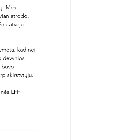
tų. Mes 
Man atrodo, 
nu atveju 
ymėta, kad nei 
s devynios 
s buvo 
p skirstytųjų.

inės LFF 