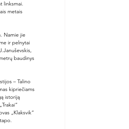
t linksmai. 
tais metais 
. Namie jie 
e ir pelnytai 
J.Januševskis, 
 metrų baudinys 
tijos – Talino 
mas kipriečiams 
 istoriją 
„Trakai“ 
ovas „Klaksvik“ 
tapo.
