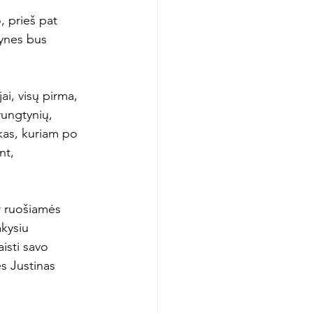
 prieš pat 
ynes bus 
i, visų pirma, 
rungtynių, 
as, kuriam po 
nt, 
r ruošiamės 
kysiu 
isti savo 
s Justinas 