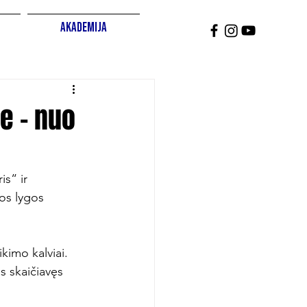
Akademija
e – nuo
s“ ir 
os lygos 
kimo kalviai. 
s skaičiavęs 