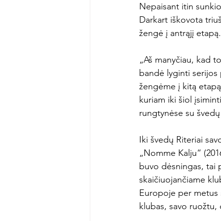
Nepaisant itin sunkio
Darkart iškovota triuš
žengė į antrąjį etapą.

„Aš manyčiau, kad to
bandė lyginti serijo
žengėme į kitą etapą.
kuriam iki šiol įsimi
rungtynėse su švedų
Iki švedų Riteriai sa
„Nomme Kalju“ (2016 
buvo dėsningas, tai p
skaičiuojančiame klub
Europoje per metus s
klubas, savo ruožtu, 