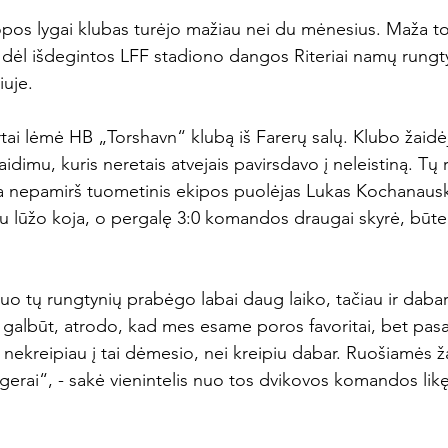
pos lygai klubas turėjo mažiau nei du mėnesius. Maža to,
d dėl išdegintos LFF stadiono dangos Riteriai namų rungt
uje.

ai lėmė HB „Torshavn“ klubą iš Farerų salų. Klubo žaidėja
žaidimu, kuris neretais atvejais pavirsdavo į neleistiną. Tų 
a nepamirš tuometinis ekipos puolėjas Lukas Kochanausk
u lūžo koja, o pergalę 3:0 komandos draugai skyrė, būte
uo tų rungtynių prabėgo labai daug laiko, tačiau ir daba
, galbūt, atrodo, kad mes esame poros favoritai, bet pasa
a nekreipiau į tai dėmesio, nei kreipiu dabar. Ruošiamės ža
 gerai“, - sakė vienintelis nuo tos dvikovos komandos likę