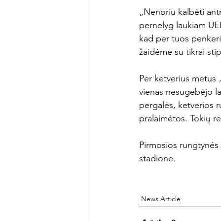
„Nenoriu kalbėti antr
pernelyg laukiam UE
kad per tuos penkeri
žaidėme su tikrai stip
Per ketverius metus „
vienas nesugebėjo la
pergalės, ketverios 
pralaimėtos. Tokių rez
Pirmosios rungtynės s
stadione.

News Article