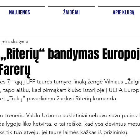
Naujienos
Žaidėjai
Apie Klubą
2 min. skaitymo
 „Riterių“ bandymas Europoj
 Farerų
 7 - ąją į LFF taurės turnyro finalą žengė Vilniaus „Žalgiri
, tapo aišku, kad pirmąkart klubo istorijoje į UEFA Europ
t „Trakų“ pavadinimu žaidusi Riterių komanda.

o trenerio Valdo Urbono auklėtiniai nebuvo savo paties li
a lygoje liko ketvirta, o tai reiškė, kad vos devintus metu
 tik tuo atveju, jei taurę laimės kažkas iš prizininkų.
