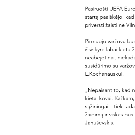
Pasiruošti UEFA Euro
startą paaiškėjo, ka
priversti žaisti ne Vilni
Pirmuoju varžovu burt
išsiskyrė labai kietu 
neabejotinai, niekad
susidūrimo su varžov
L.Kochanauskui.

„Nepaisant to, kad n
kietai kovai. Kažkam
sąžiningai – tiek tad
žaidimą ir viskas bus
Januševskis.
