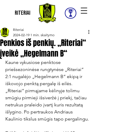
Riteriai
Riteriai
2024-02-19
1 min. skaitymo
Penkios iš penkių. „Riteriai“
įveikė „Hegelmann B“
Kaune vykusiose penktose 
priešsezoninėse rungtynėse „Riteriai“ 
2:1 nugalėjo „Hegelmann B“ ekipą ir 
iškovojo penktą pergalę iš eilės. 
„Riteriai“ pirmąjame kėlinyje tolimu 
smūgiu pirmieji išsiveržė į priekį, tačiau 
netrukus praleido įvartį kuris rezultatą 
išlygino. Po pertraukos Andriaus 
Kaulinio tikslus smūgis tapo pergalingu.
