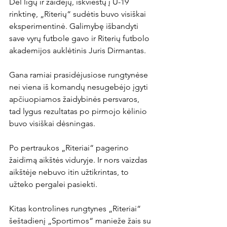
Dėl ligų ir žaidėjų, iškviestų į U-19 
rinktinę, „Riterių“ sudėtis buvo visiškai 
eksperimentinė. Galimybę išbandyti 
save vyrų futbole gavo ir Riterių futbolo 
akademijos auklėtinis Juris Dirmantas.

Gana ramiai prasidėjusiose rungtynėse 
nei viena iš komandų nesugebėjo įgyti 
apčiuopiamos žaidybinės persvaros, 
tad lygus rezultatas po pirmojo kėlinio 
buvo visiškai dėsningas.

Po pertraukos „Riteriai“ pagerino 
žaidimą aikštės viduryje. Ir nors vaizdas 
aikštėje nebuvo itin užtikrintas, to 
užteko pergalei pasiekti.

Kitas kontrolines rungtynes „Riteriai“ 
šeštadienį „Sportimos“ manieže žais su 