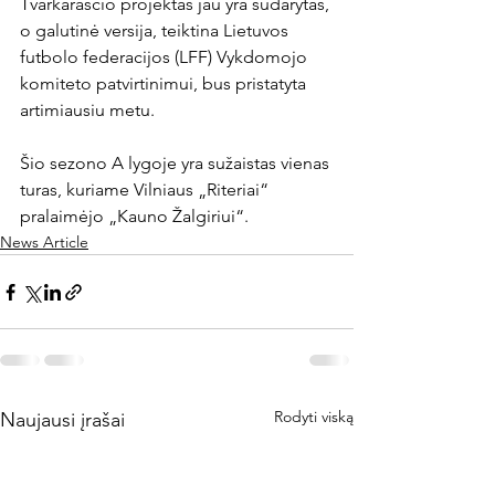
Tvarkaraščio projektas jau yra sudarytas, 
o galutinė versija, teiktina Lietuvos 
futbolo federacijos (LFF) Vykdomojo 
komiteto patvirtinimui, bus pristatyta 
artimiausiu metu.

Šio sezono A lygoje yra sužaistas vienas 
turas, kuriame Vilniaus „Riteriai“ 
pralaimėjo „Kauno Žalgiriui“. 
News Article
Rodyti viską
Naujausi įrašai