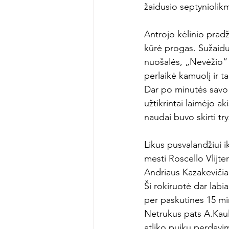
žaidusio septyniolikm
Antrojo kėlinio prad
kūrė progas. Sužaid
nuošalės, „Nevėžio“ f
perlaikė kamuolį ir t
Dar po minutės savo 
užtikrintai laimėjo a
naudai buvo skirti tr
Likus pusvalandžiui i
mesti Roscello Vlijte
Andriaus Kazakevičiau
Ši rokiruotė dar labi
per paskutines 15 mi
Netrukus pats A.Kauli
atliko puikų perdavim