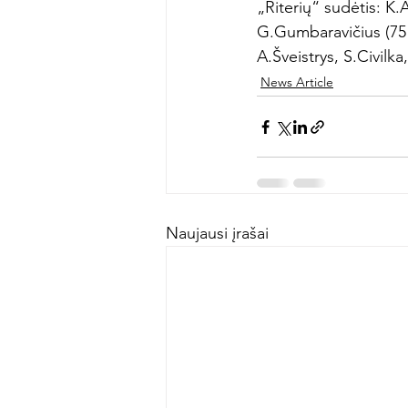
„Riterių“ sudėtis: K.
G.Gumbaravičius (75 
A.Šveistrys, S.Civilka
News Article
Naujausi įrašai