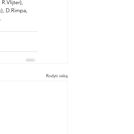
.Vlijter), 
), D.Rimpa, 
.
Rodyti viską