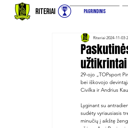
Riteriai
Pagrindinis
Riteriai
2024-11-03
Paskutinė
užtikrinta
29-ojo „TOPsport Pir
bei iškovojo devintąj
Civilka ir Andrius Kaul
Lyginant su antradien
sudėty vyriausiasis t
minučių į aikštę žen