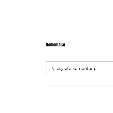
Komentarai
Parašykite komentarą...
Marko Karamarko: „Grįžau ten,
kur jaučiuosi kaip namie“