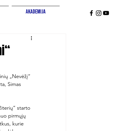
Akademija
ai“
inių „Nevėžį“ 
ita, Simas 
terių“ starto 
 nuo pirmųjų 
kus, kurie 