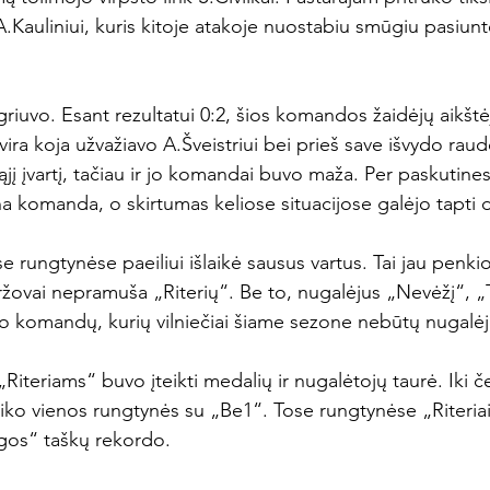
.Kauliniui, kuris kitoje atakoje nuostabiu smūgiu pasiunt
griuvo. Esant rezultatui 0:2, šios komandos žaidėjų aikštė
ira koja užvažiavo A.Šveistriui bei prieš save išvydo raud
iąjį įvartį, tačiau ir jo komandai buvo maža. Per paskutine
ena komanda, o skirtumas keliose situacijose galėjo tapti d
 rungtynėse paeiliui išlaikė sausus vartus. Tai jau penkiol
ržovai nepramuša „Riterių“. Be to, nugalėjus „Nevėžį“, 
ko komandų, kurių vilniečiai šiame sezone nebūtų nugalėję
„Riteriams“ buvo įteikti medalių ir nugalėtojų taurė. Iki
ko vienos rungtynės su „Be1“. Tose rungtynėse „Riteriai
os“ taškų rekordo.
