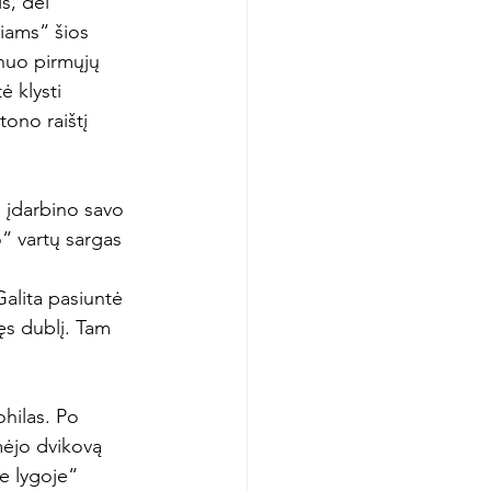
, dėl

riams“ šios 
nuo pirmųjų 
ė klysti 
ono raištį 
 įdarbino savo 
“ vartų sargas 
Galita pasiuntė 
ęs dublį. Tam 
hilas. Po 
imėjo dvikovą 
e lygoje“ 