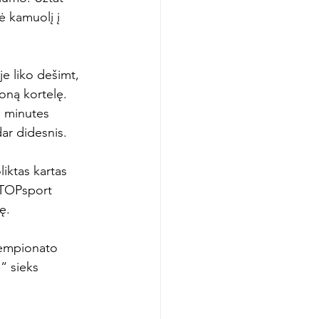
ė kamuolį į 
je liko dešimt, 
oną kortelę. 
s minutes 
ar didesnis.

iktas kartas 
„TOPsport 
.

 čempionato 
“ sieks 