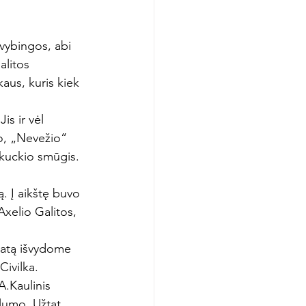
vybingos, abi 
litos 
aus, kuris kiek 
s ir vėl 
do, „Nevežio“ 
kuckio smūgis.

. Į aikštę buvo 
xelio Galitos, 
ltatą išvydome 
ivilka. 
A.Kaulinis 
slumo. Užtat 