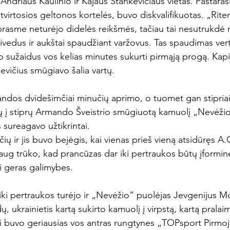
Andriaus Kaulinio ir Kajaus Stankevičiaus vietas. Pastarasis
virtosios geltonos kortelės, buvo diskvalifikuotas. „Rite
prasme neturėjo didelės reikšmės, tačiau tai nesutrukdė 
žsivedus ir aukštai spaudžiant varžovus. Tas spaudimas vert
 sužaidus vos kelias minutes sukurti pirmąją progą. Kapit
evičius smūgiavo šalia vartų.

dos dvidešimčiai minučių aprimo, o tuomet gan stipriai
žių į stiprų Armando Šveistrio smūgiuotą kamuolį „Nevėžio
sureagavo užtikrintai.

čių ir jis buvo bejėgis, kai vienas prieš vieną atsidūręs A.
daug trūko, kad prancūzas dar iki pertraukos būtų įformin
ai geras galimybes.

iki pertraukos turėjo ir „Nevėžio“ puolėjas Jevgenijus Mo
ų, ukrainietis kartą sukirto kamuolį į virpstą, kartą prala
ai buvo geriausias vos antras rungtynes „TOPsport Pirmoj