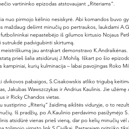
ečio vartininko epizodas atstovaujant „Riteriams“.

žia nuo pirmojo kėlinio nesiskyrė. Abi komandos buvo gy
us maždaug dešimt minučių po pertraukos, laukdami A.Ga
utbolininkai nepastebėjo iš gilumos kirtusio Nojaus Petk
ai sutrukdė padvigubinti skirtumą.

meistriškumą jau antrąkart demonstravo K.Andraikėnas. Ji
kistatą prieš šalia atsidūrusį J.Mohilą. Iškart po šio epizo
ys kampiniai, kurių kulminacija – labai pavojingas Roko Mi
ki dvikovos pabaigos, S.Cisakowskis atliko trigubą keitimą
ras, Jakubas Wawszczykas ir Andrius Kaulinis. Jie užėmę A
s ir Ricky Chandos vietas.

au sustiprino „Riterių“ žaidimą aikštės viduryje, o to rezu
nučių. Iš pradžių, po A.Kaulinio perdavimo pasižymėjo S.C
nis atsidūrė vienas prieš vieną, dar po kelių minučių vėl 
ą tolimojo virpsto link S.Civilkai. Pastarajam pritrūko tik