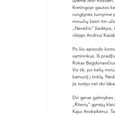
užėme Anri Rosiveri, 
Kretingoje gautos ket
rungtynės turnyrine 
minučių žaisti itin u
„Nevėžio“ žaidėjus, o
rišėjęs Andrius Kazak
Po šio epizodo koman
vartininkus. Iš prad
Rokas Bagdonavičius 
Vis tik, po kelių minu
kamuolį į tinklą. Ne
jis turėjo net dvi lab
Dvi geras galimybes 
„Riterių“ gynėjų klaid
Kajui Andraikėnui. T