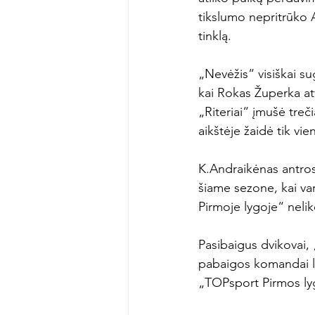
tikslumo nepritrūko A
tinklą.

„Nevėžis“ visiškai su
kai Rokas Župerka atv
„Riteriai“ įmušė treč
aikštėje žaidė tik vi
K.Andraikėnas antrose
šiame sezone, kai va
Pirmoje lygoje“ neli
Pasibaigus dvikovai, 
pabaigos komandai li
„TOPsport Pirmos lyg