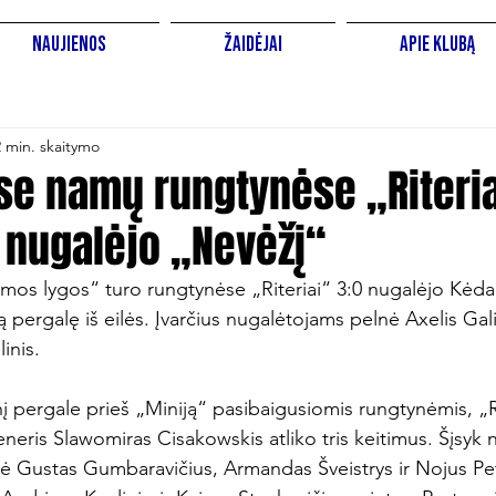
Naujienos
Žaidėjai
Apie Klubą
2 min. skaitymo
se namų rungtynėse „Riteri
i nugalėjo „Nevėžį“
mos lygos“ turo rungtynėse „Riteriai“ 3:0 nugalėjo Kėda
ą pergalę iš eilės. Įvarčius nugalėtojams pelnė Axelis Gal
inis.

į pergale prieš „Miniją“ pasibaigusiomis rungtynėmis, „Ri
reneris Slawomiras Cisakowskis atliko tris keitimus. Šįsyk
gė Gustas Gumbaravičius, Armandas Šveistrys ir Nojus Pet