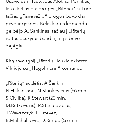
Usavičius ir Tautvydas Alekna. Per likusį 
laiką kelias pusproges „Riteriai“ sukūrė, 
tačiau „Panevėžio“ progos buvo dar 
pavojingesnės. Kelis kartus komandą 
gelbėjo A. Šankinas, tačiau į „Riterių“ 
vartus paskyrus baudinį, ir jis buvo 
bejėgis.

Kitą savaitgalį „Riterių“ laukia akistata 
Vilniuje su „Hegelmann“ komanda.

„Riterių“ sudėtis: A.Šankin, 
N.Hakansson, N.Stankevičius (66 min. 
S.Civilka), R.Stewart (20 min. 
M.Rutkovskis), R.Stanulevičius, 
J.Wawszczyk, L.Estevez, 
B.Mulahalilovič, D.Rimpa (66 min. 
A.Kaulinis), L.Sajčič, M.Mikulėnas.
Be kategorijos