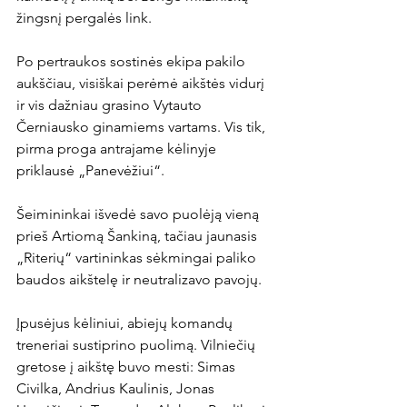
žingsnį pergalės link.

Po pertraukos sostinės ekipa pakilo 
aukščiau, visiškai perėmė aikštės vidurį 
ir vis dažniau grasino Vytauto 
Černiausko ginamiems vartams. Vis tik, 
pirma proga antrajame kėlinyje 
priklausė „Panevėžiui“.

Šeimininkai išvedė savo puolėją vieną 
prieš Artiomą Šankiną, tačiau jaunasis 
„Riterių“ vartininkas sėkmingai paliko 
baudos aikštelę ir neutralizavo pavojų.

Įpusėjus kėliniui, abiejų komandų 
treneriai sustiprino puolimą. Vilniečių 
gretose į aikštę buvo mesti: Simas 
Civilka, Andrius Kaulinis, Jonas 