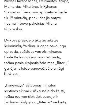
Niclas Hakanssonas, Deimantas Rimpa, 
Meinardas Mikulėnas ir Ryhanas 
Stewartas. Tiesa, singapūrietis sužaidė 
tik 19 minučių, per kurias jis patyrė 
traumą ir buvo pakeistas Milanu 
Rutkovskiu.

Dvikova prasidėjo aktyviu aikštės 
šeimininkų žaidimu ir gana pavojingu 
epizodu, sužaidus vos tris minutes. 
Pavle Radunovičius buvo arti vartų, 
tačiau pasiaukojantis žaidimas „Riterių“ 
gynėjams leido panevėžiečio smūgį 
blokuoti.

„Panevėžys“ aštuonias minutes 
sostinės ekipai visiškai neleido žaisti, 
tačiau tuomet šiek tiek sustojo ir 
žaidimas išsilygino. „Riteriai“ ne kartą 