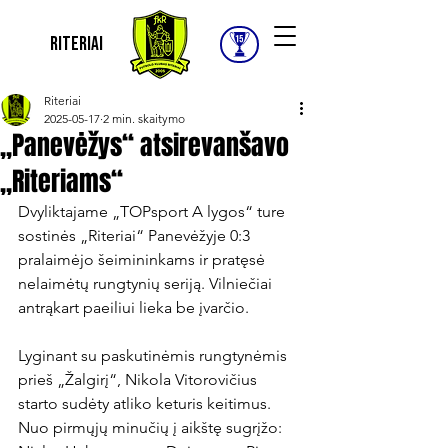
Riteriai
Riteriai
2025-05-17
2 min. skaitymo
„Panevėžys“ atsirevanšavo
„Riteriams“
Dvyliktajame „TOPsport A lygos“ ture 
sostinės „Riteriai“ Panevėžyje 0:3 
pralaimėjo šeimininkams ir pratęsė 
nelaimėtų rungtynių seriją. Vilniečiai 
antrąkart paeiliui lieka be įvarčio.

Lyginant su paskutinėmis rungtynėmis 
prieš „Žalgirį“, Nikola Vitorovičius 
starto sudėty atliko keturis keitimus. 
Nuo pirmųjų minučių į aikštę sugrįžo: 