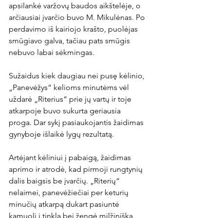
apsilankė varžovų baudos aikštelėje, o 
arčiausiai įvarčio buvo M. Mikulėnas. Po 
perdavimo iš kairiojo krašto, puolėjas 
smūgiavo galva, tačiau pats smūgis 
nebuvo labai sėkmingas.

Sužaidus kiek daugiau nei pusę kėlinio, 
„Panevėžys“ kelioms minutėms vėl 
uždarė „Riterius“ prie jų vartų ir toje 
atkarpoje buvo sukurta geriausia 
proga. Dar sykį pasiaukojantis žaidimas 
gynyboje išlaikė lygų rezultatą.

Artėjant kėliniui į pabaigą, žaidimas 
aprimo ir atrodė, kad pirmoji rungtynių 
dalis baigsis be įvarčių. „Riterių“ 
nelaimei, panevėžiečiai per keturių 
minučių atkarpą dukart pasiuntė 
kamuolį į tinklą bei žengė milžinišką 