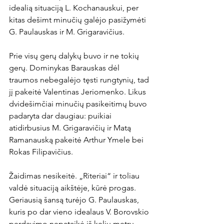
idealią situaciją L. Kochanauskui, per 
kitas dešimt minučių galėjo pasižymėti 
G. Paulauskas ir M. Grigaravičius.

Prie visų gerų dalykų buvo ir ne tokių 
gerų. Dominykas Barauskas dėl 
traumos nebegalėjo tęsti rungtynių, tad 
jį pakeitė Valentinas Jeriomenko. Likus 
dvidešimčiai minučių pasikeitimų buvo 
padaryta dar daugiau: puikiai 
atidirbusius M. Grigaravičių ir Matą 
Ramanauską pakeitė Arthur Ymele bei 
Rokas Filipavičius.

Žaidimas nesikeitė. „Riteriai“ ir toliau 
valdė situaciją aikštėje, kūrė progas. 
Geriausią šansą turėjo G. Paulauskas, 
kuris po dar vieno idealaus V. Borovskio 
perdavimo nepataikė iš kelių metrų.
