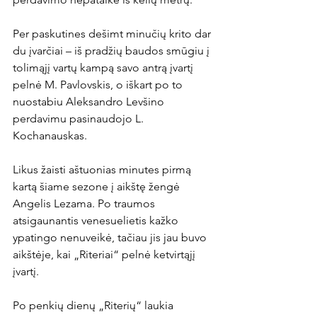
Per paskutines dešimt minučių krito dar 
du įvarčiai – iš pradžių baudos smūgiu į 
tolimąjį vartų kampą savo antrą įvartį 
pelnė M. Pavlovskis, o iškart po to 
nuostabiu Aleksandro Levšino 
perdavimu pasinaudojo L. 
Kochanauskas.

Likus žaisti aštuonias minutes pirmą 
kartą šiame sezone į aikštę žengė 
Angelis Lezama. Po traumos 
atsigaunantis venesuelietis kažko 
ypatingo nenuveikė, tačiau jis jau buvo 
aikštėje, kai „Riteriai“ pelnė ketvirtąjį 
įvartį.

Po penkių dienų „Riterių“ laukia 