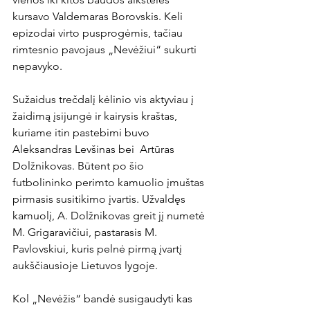
kursavo Valdemaras Borovskis. Keli 
epizodai virto pusprogėmis, tačiau 
rimtesnio pavojaus „Nevėžiui“ sukurti 
nepavyko.

Sužaidus trečdalį kėlinio vis aktyviau į 
žaidimą įsijungė ir kairysis kraštas, 
kuriame itin pastebimi buvo 
Aleksandras Levšinas bei  Artūras 
Dolžnikovas. Būtent po šio 
futbolininko perimto kamuolio įmuštas 
pirmasis susitikimo įvartis. Užvaldęs 
kamuolį, A. Dolžnikovas greit jį numetė 
M. Grigaravičiui, pastarasis M. 
Pavlovskiui, kuris pelnė pirmą įvartį 
aukščiausioje Lietuvos lygoje.

Kol „Nevėžis“ bandė susigaudyti kas 