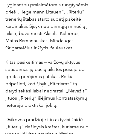
Lyginant su pralaimėtomis rungtynėmis 
prieš „Hegelmann Litauen“, „Riterių“ 
trenerių štabas starto sudėtį pakeitė 
kardinaliai. Šįsyk nuo pirmųjų minučių į 
aikštę buvo mesti Akselis Kalermo, 
Matas Ramanauskas, Mindaugas 
Grigaravičius ir Gytis Paulauskas.

Kitas pasikeitimas – varžovų aktyvus 
spaudimas jų pačių aikštės pusėje bei 
greitas perėjimas į atakas. Reikia 
pripažinti, kad šįsyk „Riteriams“ tą 
daryti sekėsi labai neprastai. „Nevėžis“ 
į tuos „Riterių“ išėjimus kontratsakymų 
neturėjo praktiškai jokių.

Dvikovos pradžioje itin aktyviai žaidė 
„Riterių“ dešinysis kraštas, kuriame nuo 
vienos iki kitos baudos aikštelės 