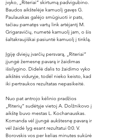
įvyko, „Riteriai“ skirtumą padvigubino. 
Baudos aikštelėje kamuolį gavęs G. 
Paulauskas galėjo smūgiuoti ir pats, 
tačiau pamatęs vartų link artėjantį M. 
Grigaravičių, numetė kamuolį jam, o šis 
šaltakraujiškai pasiuntė kamuolį į tinklą.

Įgiję dviejų įvarčių persvarą, „Riteriai“ 
įjungė žemesnę pavarą ir žaidimas 
išsilygino. Didelė dalis to žaidimo vyko 
aikštės viduryje, todėl nieko keisto, kad 
iki pertraukos rezultatas nepasikeitė.

Nuo pat antrojo kėlinio pradžios 
„Riterių“ sudėtyje vietoj A. Dolžnikovo į 
aikštę buvo mestas L. Kochanauskas. 
Komanda vėl įjungė aukštesnę pavarą ir 
vėl žaidė lyg esant rezultatui 0:0. V. 
Borovskis vos per kelias minutes sukūrė 