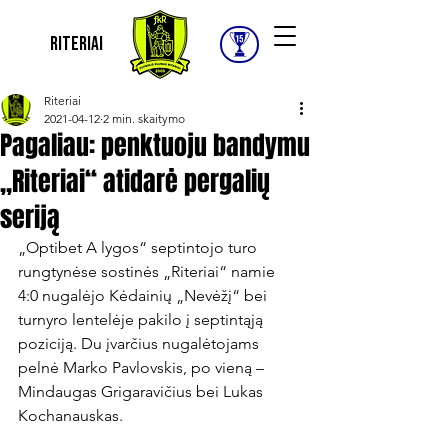
Riteriai
Riteriai
2021-04-12
2 min. skaitymo
Pagaliau: penktuoju bandymu
„Riteriai“ atidarė pergalių
seriją
„Optibet A lygos“ septintojo turo 
rungtynėse sostinės „Riteriai“ namie 
4:0 nugalėjo Kėdainių „Nevėžį“ bei 
turnyro lentelėje pakilo į septintąją 
poziciją. Du įvarčius nugalėtojams 
pelnė Marko Pavlovskis, po vieną – 
Mindaugas Grigaravičius bei Lukas 
Kochanauskas.
