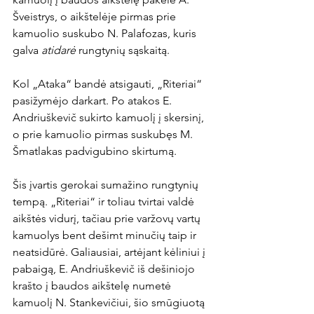
Šveistrys, o aikštelėje pirmas prie 
kamuolio suskubo N. Palafozas, kuris 
galva 
atidarė 
rungtynių sąskaitą.

Kol „Ataka“ bandė atsigauti, „Riteriai“ 
pasižymėjo darkart. Po atakos E. 
Andriuškevič sukirto kamuolį į skersinį, 
o prie kamuolio pirmas suskubęs M. 
Šmatlakas padvigubino skirtumą.

Šis įvartis gerokai sumažino rungtynių 
tempą. „Riteriai“ ir toliau tvirtai valdė 
aikštės vidurį, tačiau prie varžovų vartų 
kamuolys bent dešimt minučių taip ir 
neatsidūrė. Galiausiai, artėjant kėliniui į 
pabaigą, E. Andriuškevič iš dešiniojo 
krašto į baudos aikštelę numetė 
kamuolį N. Stankevičiui, šio smūgiuotą 