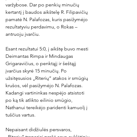
varžybose. Dar po penkių minučių 
kertantį į baudos aikštelę R. Filipavičių 
pamatė N. Palafozas, kuris pasižymėjo 
rezultatyviu perdavimu, o Rokas – 
antruoju įvarčiu.

Esant rezultatui 5:0, į aikštę buvo mesti 
Deimantas Rimpa ir Mindaugas 
Grigaravičius, o penktąjį ir šeštąjį 
įvarčius skyrė 15 minučių. Po 
užsitęsusios „Riterių“ atakos ir smūgių 
krušos, vėl pasižymėjo N. Palafozas. 
Kadangi vartininkas nespėjo atsistoti 
po ką tik atlikto eilinio smūgio, 
Nathanui tereikėjo paridenti kamuolį į 
tuščius vartus.

Nepaisant didžiulės persvaros, 
„Riterių“ treneriai prašė savo auklėtinių 