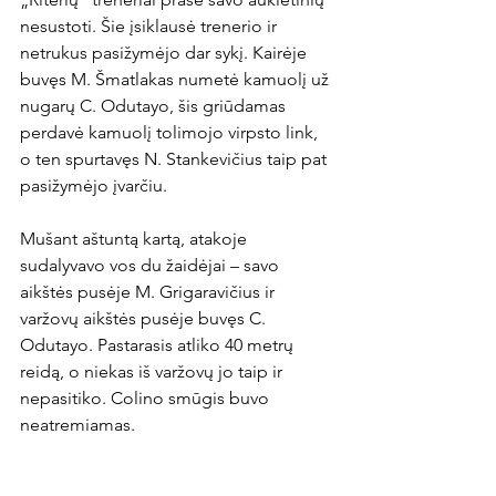
nesustoti. Šie įsiklausė trenerio ir 
netrukus pasižymėjo dar sykį. Kairėje 
buvęs M. Šmatlakas numetė kamuolį už 
nugarų C. Odutayo, šis griūdamas 
perdavė kamuolį tolimojo virpsto link, 
o ten spurtavęs N. Stankevičius taip pat 
pasižymėjo įvarčiu.

Mušant aštuntą kartą, atakoje 
sudalyvavo vos du žaidėjai – savo 
aikštės pusėje M. Grigaravičius ir 
varžovų aikštės pusėje buvęs C. 
Odutayo. Pastarasis atliko 40 metrų 
reidą, o niekas iš varžovų jo taip ir 
nepasitiko. Colino smūgis buvo 
neatremiamas.

Po šio įvarčio „Riterių“ treneriai atliko ir 