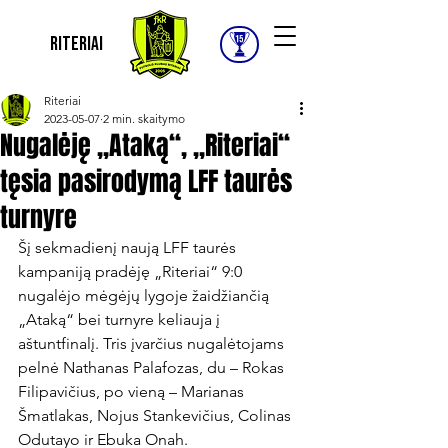
Riteriai
Riteriai
2023-05-07
2 min. skaitymo
Nugalėję „Ataką“, „Riteriai“
tęsia pasirodymą LFF taurės
turnyre
Šį sekmadienį naują LFF taurės 
kampaniją pradėję „Riteriai“ 9:0 
nugalėjo mėgėjų lygoje žaidžiančią 
„Ataką“ bei turnyre keliauja į 
aštuntfinalį. Tris įvarčius nugalėtojams 
pelnė Nathanas Palafozas, du – Rokas 
Filipavičius, po vieną – Marianas 
Šmatlakas, Nojus Stankevičius, Colinas 
Odutayo ir Ebuka Onah.
