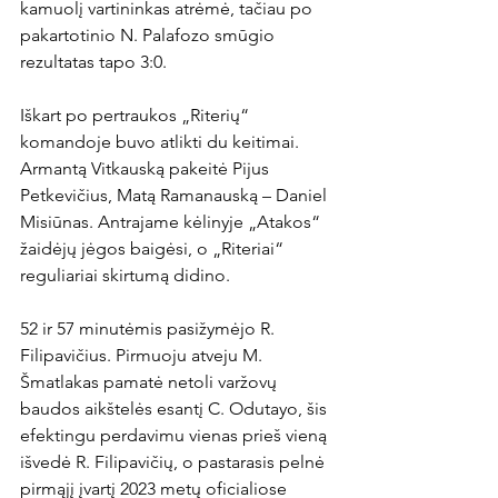
kamuolį vartininkas atrėmė, tačiau po 
pakartotinio N. Palafozo smūgio 
rezultatas tapo 3:0.

Iškart po pertraukos „Riterių“ 
komandoje buvo atlikti du keitimai. 
Armantą Vitkauską pakeitė Pijus 
Petkevičius, Matą Ramanauską – Daniel 
Misiūnas. Antrajame kėlinyje „Atakos“ 
žaidėjų jėgos baigėsi, o „Riteriai“ 
reguliariai skirtumą didino.

52 ir 57 minutėmis pasižymėjo R. 
Filipavičius. Pirmuoju atveju M. 
Šmatlakas pamatė netoli varžovų 
baudos aikštelės esantį C. Odutayo, šis 
efektingu perdavimu vienas prieš vieną 
išvedė R. Filipavičių, o pastarasis pelnė 
pirmąjį įvartį 2023 metų oficialiose 