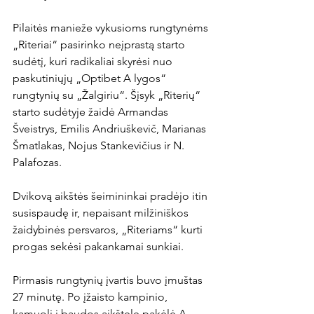
Pilaitės manieže vykusioms rungtynėms 
„Riteriai“ pasirinko neįprastą starto 
sudėtį, kuri radikaliai skyrėsi nuo 
paskutiniųjų „Optibet A lygos“ 
rungtynių su „Žalgiriu“. Šįsyk „Riterių“ 
starto sudėtyje žaidė Armandas 
Šveistrys, Emilis Andriuškevič, Marianas 
Šmatlakas, Nojus Stankevičius ir N. 
Palafozas.

Dvikovą aikštės šeimininkai pradėjo itin 
susispaudę ir, nepaisant milžiniškos 
žaidybinės persvaros, „Riteriams“ kurti 
progas sekėsi pakankamai sunkiai.

Pirmasis rungtynių įvartis buvo įmuštas 
27 minutę. Po įžaisto kampinio, 
kamuolį į baudos aikštelę pakėlė A. 