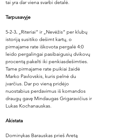
tai yra dar viena svarbi detalė.

Tarpusavyje
5-2-3
. 
„Riteriai“ ir „Nevėžis“ per klubų 
istoriją susitiko dešimt kartų, o 
pirmajame rate iškovota pergalė 4:0 
leido pergalingai pasibaigusių dvikovų 
procentą pakelti iki penkiasdešimties. 
Tame pirmajame rate puikiai žaidė 
Marko Pavlovskis, kuris pelnė du 
įvarčius. Dar po vieną pridėjo 
nuostabius perdavimus iš komandos 
draugų gavę Mindaugas Grigaravičius ir 
Lukas Kochanauskas.

Akistata
Dominykas Barauskas prieš Aretą 