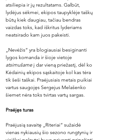
atsiliepia ir jų rezultatams. Galbūt, 
lydėjus sėkmei, ekipos taupyklėje taškų 
būtų kiek daugiau, tačiau bendras 
vaizdas toks, kad iškritus lyderiams 
neatsirado kam juos pakeisti.

„Nevėžis“ yra blogiausiai besiginanti 
lygos komanda ir šioje vietoje 
atsimušame 
į dar vieną priežastį, dėl ko 
Kėdainių ekipos sąskaitoje kol kas tėra 
tik šeši taškai. Praėjusiais metais puikiai 
vartus saugojęs Sergejus Melašenko 
šiemet nėra toks tvirtas vartų sargas.

Praėjęs turas
Praėjusią savaitę „Riteriai“ sužaidė 
vienas nykiausių šio sezono rungtynių ir 
visiškai pelnytai buvo priversti pripažinti 