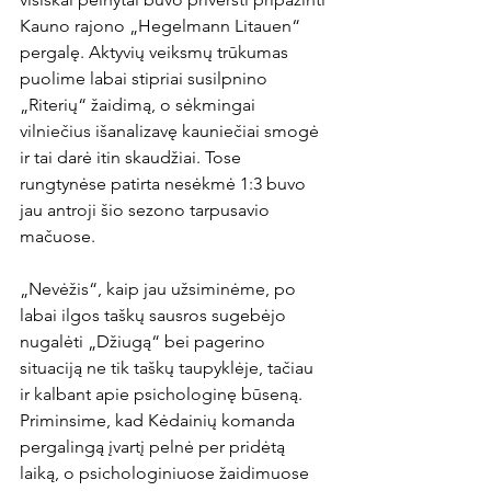
Kauno rajono „Hegelmann Litauen“ 
pergalę. Aktyvių veiksmų trūkumas 
puolime labai stipriai susilpnino 
„Riterių“ žaidimą, o sėkmingai 
vilniečius išanalizavę kauniečiai smogė 
ir tai darė itin skaudžiai. Tose 
rungtynėse patirta nesėkmė 1:3 buvo 
jau antroji šio sezono tarpusavio 
mačuose.

„Nevėžis“, kaip jau užsiminėme, po 
labai ilgos taškų sausros sugebėjo 
nugalėti „Džiugą“ bei pagerino 
situaciją ne tik taškų taupyklėje, tačiau 
ir kalbant apie psichologinę būseną. 
Priminsime, kad Kėdainių komanda 
pergalingą įvartį pelnė per pridėtą 
laiką, o psichologiniuose žaidimuose 