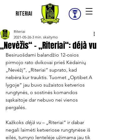
Riteriai
Riteriai
2021-05-26
3 min. skaitymo
„Nevėžis“ – „Riteriai“: déjà vu
Besiruošdami balandžio 12-osios 
pirmojo rato dvikovai prieš Kėdainių 
„Nevėžį“, „Riteriai“ suprato, kad 
nebėra kur trauktis. Tuomet „Optibet A 
lygoje“ jau buvo sužaistos ketverios 
rungtynės, o sostinės komandos 
sąskaitoje dar nebuvo nei vienos 
pergalės.

Kažkoks 
déjà vu
 – „Riteriai“ ir dabar 
negali laimėti ketveriose rungtynėse iš 
eilės, turnyro lentelėje užimama jau tik 