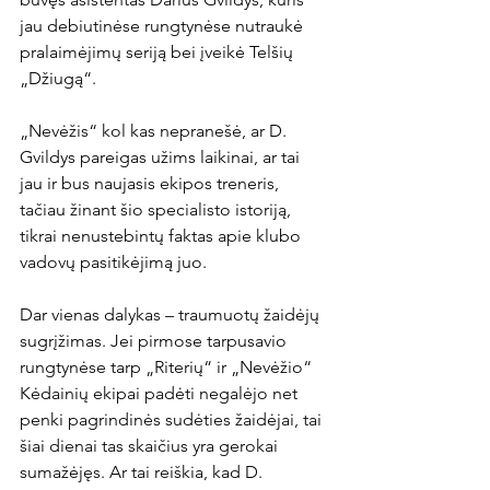
jau debiutinėse rungtynėse nutraukė 
pralaimėjimų seriją bei įveikė Telšių 
„Džiugą“.

„Nevėžis“ kol kas nepranešė, ar D. 
Gvildys pareigas užims laikinai, ar tai 
jau ir bus naujasis ekipos treneris, 
tačiau žinant šio specialisto istoriją, 
tikrai nenustebintų faktas apie klubo 
vadovų pasitikėjimą juo.

Dar vienas dalykas – traumuotų žaidėjų 
sugrįžimas. Jei pirmose tarpusavio 
rungtynėse tarp „Riterių“ ir „Nevėžio“ 
Kėdainių ekipai padėti negalėjo net 
penki pagrindinės sudėties žaidėjai, tai 
šiai dienai tas skaičius yra gerokai 
sumažėjęs. Ar tai reiškia, kad D. 