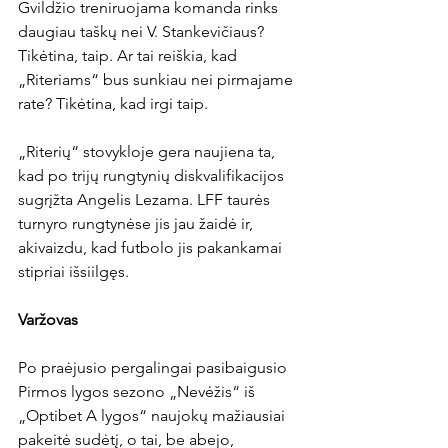
Gvildžio treniruojama komanda rinks 
daugiau taškų nei V. Stankevičiaus? 
Tikėtina, taip. Ar tai reiškia, kad 
„Riteriams“ bus sunkiau nei pirmajame 
rate? Tikėtina, kad irgi taip.

„Riterių“ stovykloje gera naujiena ta, 
kad po trijų rungtynių diskvalifikacijos 
sugrįžta Angelis Lezama. LFF taurės 
turnyro rungtynėse jis jau žaidė ir, 
akivaizdu, kad futbolo jis pakankamai 
stipriai išsiilgęs.

Varžovas
Po praėjusio pergalingai pasibaigusio 
Pirmos lygos sezono „Nevėžis“ iš 
„Optibet A lygos“ naujokų mažiausiai 
pakeitė sudėtį, o tai, be abejo, 