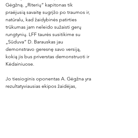
Gėgžną. „Riterių“ kapitonas tik 
praėjusią savaitę sugrįžo po traumos ir, 
natūralu, kad žaidybinės patirties 
trūkumas jam neleido sužaisti gerų 
rungtynių. LFF taurės susitikime su 
„Sūduva“ D. Barauskas jau 
demonstravo geresnę savo versiją, 
kokią jis bus priverstas demonstruoti ir 
Kėdainiuose.

Jo tiesioginis oponentas A. Gėgžna yra 
rezultatyviausias ekipos žaidėjas, 
galintis pridaryti problemų bet kur ir 
bet kada. Tiesa, paskutinėse ketveriose 
rungtynėse jis nepasižymėjo nei karto, 
o tai reiškia, kad sustabdyti šį puolėją 
yra įmanoma.

Klausimas