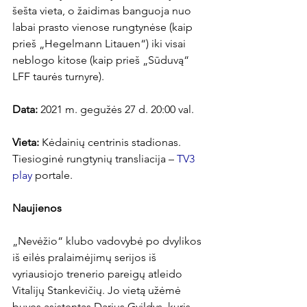
šešta vieta, o žaidimas banguoja nuo 
labai prasto vienose rungtynėse (kaip 
prieš „Hegelmann Litauen“) iki visai 
neblogo kitose (kaip prieš „Sūduvą“ 
LFF taurės turnyre).

Data:
 2021 m. gegužės 27 d. 20:00 val.

Vieta:
 Kėdainių centrinis stadionas. 
Tiesioginė rungtynių transliacija – 
TV3 
play
 portale.

Naujienos
„Nevėžio“ klubo vadovybė po dvylikos 
iš eilės pralaimėjimų serijos iš 
vyriausiojo trenerio pareigų atleido 
Vitalijų Stankevičių. Jo vietą užėmė 
buvęs asistentas Darius Gvildys, kuris 