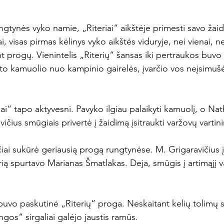
ngtynės vyko namie, „Riteriai“ aikštėje primesti savo ža
 visas pirmas kėlinys vyko aikštės viduryje, nei vienai, nei
 progų. Vienintelis „Riterių“ šansas iki pertraukos buvo 
to kamuolio nuo kampinio gairelės, įvarčio vos neįsimušė
ai“ tapo aktyvesni. Pavyko ilgiau palaikyti kamuolį, o Na
čius smūgiais privertė į žaidimą įsitraukti varžovų vartini
ečiai sukūrė geriausią progą rungtynėse. M. Grigaravičius 
rią spurtavo Marianas Šmatlakas. Deja, smūgis į artimąjį 
 buvo paskutinė „Riterių“ proga. Neskaitant kelių tolimų 
gos“ sirgaliai galėjo jaustis ramūs.
