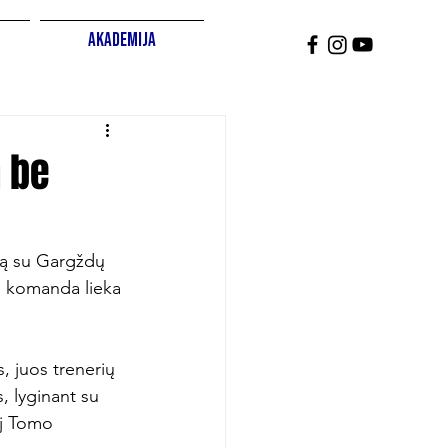
Akademija
a be
mą su Gargždų 
i komanda lieka 
, juos trenerių 
, lyginant su 
j Tomo 