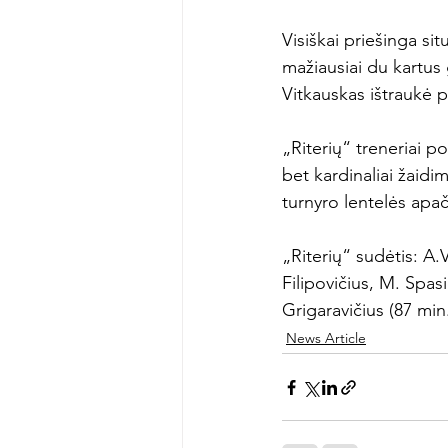
Visiškai priešinga si
mažiausiai du kartus 
Vitkauskas ištraukė pi
„Riterių“ treneriai p
bet kardinaliai žaidim
turnyro lentelės apači
„Riterių“ sudėtis: A.
Filipovičius, M. Spas
Grigaravičius (87 min
News Article