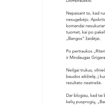
Dombrauskio.

Nepaisant to, kad ru
nesugebėjo. Apskritai,
komandai nesukuriant
tuomet, kai po pakel
„Bangos“ žaidėjai.

Po pertraukos „Riteri
ir Mindaugas Grigaravi
Neilgai trukus, vilni
baudos aikštelę, į ku
rezultato neatnešė.

Dar blogiau, kad tai
kelių pusprogių, „Ban