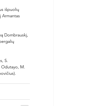
us išpuolių 
lį Armantas 
omą Dombrauskį, 
pergalių 
s, S. 
C. Odutayo, M. 
ovičius).