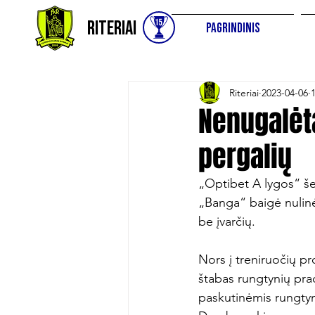
Riteriai
Pagrindinis
Riteriai
2023-04-06
Nenugalėta
pergalių
„Optibet A lygos“ še
„Banga“ baigė nulinė
be įvarčių.

Nors į treniruočių pr
štabas rungtynių prad
paskutinėmis rungty