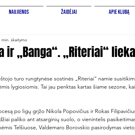
Naujienos
Žaidėjai
Apie Klubą
1 min. skaitymo
 ir „Banga“. „Riteriai“ liek
štojo turo rungtynėse sostinės „Riteriai“ namie susitiki
mis lygiosiomis. Tai jau penktas kartas šiame sezone, ka
ocesą po ligų grįžo Nikola Popovičius ir Rokas Filipavičius
žiai paliko ant atsarginių suolo, o vienintelis pasikeitimas
nėmis Telšiuose, Valdemaro Borovskio pasirodymas vieto