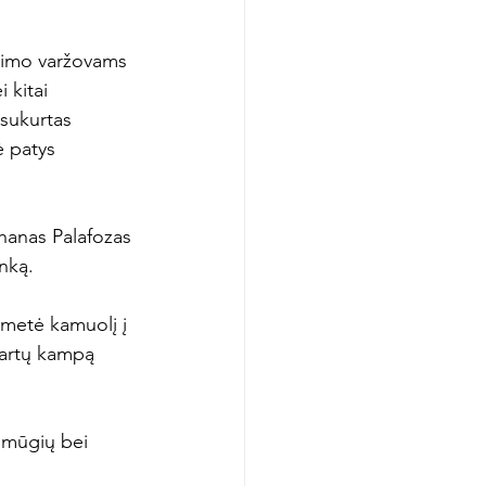
idimo varžovams 
 kitai 
sukurtas 
 patys 
thanas Palafozas 
nką.

įmetė kamuolį į 
vartų kampą 
smūgių bei 