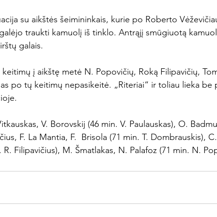
tuacija su aikštės šeimininkais, kurie po Roberto Vėževičia
galėjo traukti kamuolį iš tinklo. Antrąjį smūgiuotą kamuo
rštų galais.

o keitimų į aikštę metė N. Popovičių, Roką Filipavičių, T
as po tų keitimų nepasikeitė. „Riteriai“ ir toliau lieka be 
oje.

Vitkauskas, V. Borovskij (46 min. V. Paulauskas), O. Badmu
ičius, F. La Mantia, F.  Brisola (71 min. T. Dombrauskis), 
. R. Filipavičius), M. Šmatlakas, N. Palafoz (71 min. N. Pop