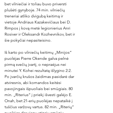
bet vilniečiai ir toliau buvo priversti 
plušėti gynyboje. 74 min. vilniečių 
treneriai atliko dvigubą keitimą ir 
vietoje Andriaus Kazakevičiaus bei D. 
Rimpos į kovą metė legionierius Anri 
Rosiver ir Oleksandr Kozhevnikov, bet ir 
šie pokyčiai nepasiteisino.

Iš karto po vilniečių keitimų „Minijos“ 
puolėjas Pierre Okende galva pelnė 
pirmą svečių įvartį, o nepraėjus nei 
minutei Y. Kohei rezultatą išlygino 2:2. 
Po įvarčių krušos žaidimas pasidarė dar 
atviresnis, abi komandos keitėsi 
pavojingais išpuoliais bei smūgiais. 80 
min. „Riterius“ į priekį išvesti galėjo E. 
Onah, bet 21-erių puolėjas nepataikė į 
tuščius varžovų vartus. 82 min. „Riterių“ 
puolėjas dar vienu stipriu smūgiu 