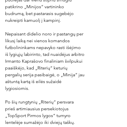
patikrino „Minijos“ vartininko 
budrumą, bet pastarasis sugebėjo 
nukreipti kamuolį į kampinį.

Nepaisant didelio noro ir pastangų per 
likusį laiką nei vienos komandos 
futbolininkams nepavyko rasti išėjimo 
iš lygiųjų labirinto, tad nuaidėjus arbitro 
Irmanto Kaprašovo finaliniam švilpukui 
paaiškėjo, kad „Riterių“ keturių 
pergalių serija pasibaigė, o „Minija“ jau 
aštuntą kartą iš eilės sužaidė 
lygiosiomis.

Po šių rungtynių „Riterių“ persvara 
prieš artimiausius persekiotojus 
„TopSport Pirmos lygos“ turnyro 
lentelėje sumažėjo iki dviejų taškų. 