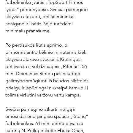
futbolininko įvartis „TopSport Pirmos 
lygos“ pirmenybėse. Svečiai pamėgino 
aktyviau atakuoti, bet šeimininkai 
apsigynė ir ilsėtis išėjo turėdami 
minimalų pranašumą.

Po pertraukos liūtis aprimo, o 
pirmomis antro kėlinio minutėmis kiek 
aktyviau atakavo svečiai iš Kretingos, 
bet įvarčiu ir vėl džiaugėsi „Riteriai“. 56 
min. Deimantas Rimpa pasinaudojo 
galimybe smūgiuoti iš baudos aikštelės 
prieigų ir įspūdingai nukreipė kamuolį į 
tolimą viršutinį varžovų vartų kampą.

Svečiai pamėgino atkurti intrigą ir 
ėmėsi dar energingiau spausti „Riterių“ 
futbolininkus. 64 min. pirmojo įvarčio 
autorių N. Petkų pakeitė Ebuka Onah, 