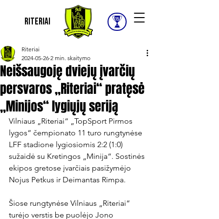
Riteriai
Riteriai
2024-05-26
2 min. skaitymo
Neišsaugoję dviejų įvarčių
persvaros „Riteriai“ pratęsė
„Minijos“ lygiųjų seriją
Vilniaus „Riteriai“ „TopSport Pirmos 
lygos“ čempionato 11 turo rungtynėse 
LFF stadione lygiosiomis 2:2 (1:0) 
sužaidė su Kretingos „Minija“. Sostinės 
ekipos gretose įvarčiais pasižymėjo 
Nojus Petkus ir Deimantas Rimpa.

Šiose rungtynėse Vilniaus „Riteriai“ 
turėjo verstis be puolėjo Jono 