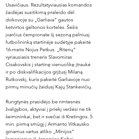
Usavičiaus. Rezultatyviausias komandos 
žaidėjas susitikimą praleido dėl 
dvikovoje su „Garliava“ gautos 
ketvirtos geltonos kortelės. Šešis 
įvarčius čempionate šį sezoną pelniusį 
futbolininką startinėje sudėtyje pakeitė 
16-metis Nojus Petkus. „Riterių“ 
vyriausiasis treneris Slavomiras 
Cisakovskis į startinę vienuolikę įtraukė 
ir po diskvalifikacijos grįžusį Milaną 
Rutkovskį, kuris pakeitė Garliavoje nuo 
pirmų minučių žaidusį Kajų Stankevičių.

Rungtynės prasidėjo be rimtesnės 
žvalgybos, aktyviai į priekį veržėsi ne tik 
šeimininkai, bet ir svečiai iš Kretingos. 5 
min. pirmą smūgį į Armanto Vitkausko 
ginamus vartus atliko „Minijos“ 
legionierius iš Japonijos Kohei 