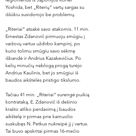
Yoshida, bet „Riterių“ vartų sargas su 
iššūkiu susidorojo be problemų.

„Riteriai“ atsakė savo atakomis. 11 min. 
Ernestas Zdanovič pirmuoju smūgiu į 
varžovų vartus uždirbo kampinį, po 
kurio tolimu smūgiu savo sėkmę 
išbandė ir Andrius Kazakevičius. Po 
kelių minučių neblogą progą turėjo 
Andrius Kaulinis, bet jo smūgiui iš 
baudos aikštelės pristigo tikslumo.

Tačiau 41 min. „Riteriai“ surengė puikią 
kontrataką, E. Zdanovič iš dešinio 
krašto atliko perdavimą į baudos 
aikštelę ir pirmas prie kamuolio 
suskubęs N. Petkus nukreipė jį į vartus. 
Tai buvo apskritai pirmas 16-mečio 