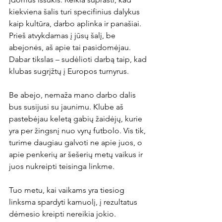
kiekviena šalis turi specifinius dalykus 
kaip kultūra, darbo aplinka ir panašiai. 
Prieš atvykdamas į jūsų šalį, be 
abejonės, aš apie tai pasidomėjau. 
Dabar tikslas – sudėlioti darbą taip, kad 
klubas sugrįžtų į Europos turnyrus.

Be abejo, nemaža mano darbo dalis 
bus susijusi su jaunimu. Klube aš 
pastebėjau keletą gabių žaidėjų, kurie 
yra per žingsnį nuo vyrų futbolo. Vis tik, 
turime daugiau galvoti ne apie juos, o 
apie penkerių ar šešerių metų vaikus ir 
juos nukreipti teisinga linkme.

Tuo metu, kai vaikams yra tiesiog 
linksma spardyti kamuolį, į rezultatus 
dėmesio kreipti nereikia jokio. 