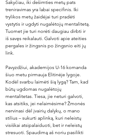
Sakyčiau, iki dešimties metų pats 
treniravimas yra labai specifinis. Iki 
trylikos metų žaidėjai turi pradėti 
vystytis ir ugdyti nugalėtojų mentalitetą. 
Tuomet jie turi norėti daugiau dirbti ir 
iš savęs reikalauti. Galvoti apie ateities 
pergales ir žingsnis po žingsnio eiti jų 
link.

Pavyzdžiui, akademijos U-16 komanda 
šiuo metu pirmauja Elitinėje lygoje. 
Kodėl svarbu laimėti šią lygą? Tam, kad 
būtų ugdomas nugalėtojų 
mentalitetas. Tiesa, jie neturi galvoti, 
kas atsitiks, jei nelaimėsime? Žmonės 
nervinasi dėl įvairių dalykų, o mano 
stilius – sukurti aplinką, kuri neleistų 
visiškai atsipalaiduoti, bet ir neleistų 
stresuoti. Spaudimą aš noriu pasilikti 