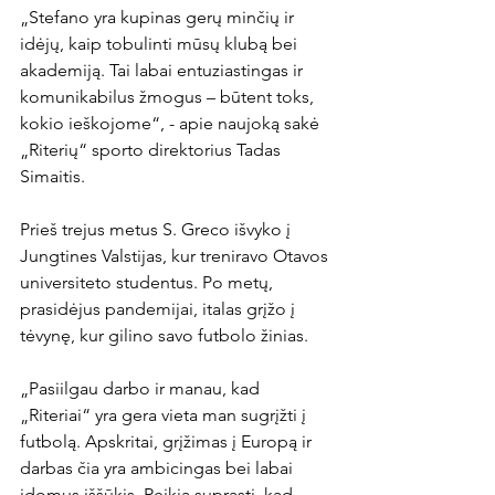
„Stefano yra kupinas gerų minčių ir 
idėjų, kaip tobulinti mūsų klubą bei 
akademiją. Tai labai entuziastingas ir 
komunikabilus žmogus – būtent toks, 
kokio ieškojome“, - apie naujoką sakė 
„Riterių“ sporto direktorius Tadas 
Simaitis.

Prieš trejus metus S. Greco išvyko į 
Jungtines Valstijas, kur treniravo Otavos 
universiteto studentus. Po metų, 
prasidėjus pandemijai, italas grįžo į 
tėvynę, kur gilino savo futbolo žinias.

„Pasiilgau darbo ir manau, kad 
„Riteriai“ yra gera vieta man sugrįžti į 
futbolą. Apskritai, grįžimas į Europą ir 
darbas čia yra ambicingas bei labai 
įdomus iššūkis. Reikia suprasti, kad 