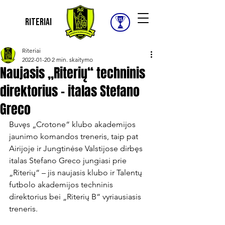
Riteriai
Riteriai
2022-01-20
2 min. skaitymo
Naujasis „Riterių“ techninis
direktorius – italas Stefano
Greco
Buvęs „Crotone“ klubo akademijos 
jaunimo komandos treneris, taip pat 
Airijoje ir Jungtinėse Valstijose dirbęs 
italas Stefano Greco jungiasi prie 
„Riterių“ – jis naujasis klubo ir Talentų 
futbolo akademijos techninis 
direktorius bei „Riterių B“ vyriausiasis 
treneris.
