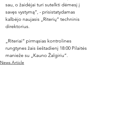
sau, o žaidėjai turi sutelkti dėmesį į 
savęs vystymą“, - prisistatydamas 
kalbėjo naujasis „Riterių“ techninis 
direktorius.

„Riteriai“ pirmąsias kontrolines 
rungtynes žais šeštadienį 18:00 Pilaitės 
manieže su „Kauno Žalgiriu“.
News Article
Rodyti viską
Naujausi įrašai