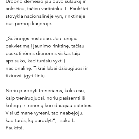
Urbono dėmesio jau buvo sulaukę ir 
anksčiau, tačiau vartininkui L. Paukštei 
stovykla nacionalinėje vyrų rinktinėje 
bus pirmoji karjeroje.

„Sužinojęs nustebau. Jau turėjau 
pakvietimą į jaunimo rinktinę, tačiau 
paskutinėmis dienomis viskas taip 
apsisuko, kad turėsiu vykti į 
nacionalinę. Tikrai labai džiaugiuosi ir 
tikiuosi  įgyti žinių. 

Noriu parodyti treneriams, koks esu, 
kaip treniruojuosi, noriu pasisemti iš 
kolegų ir trenerių kuo daugiau patirties. 
Visi už mane vyresni, tad neabejoju, 
kad turės, ką parodyti“, - sakė L. 
Paukštė.
