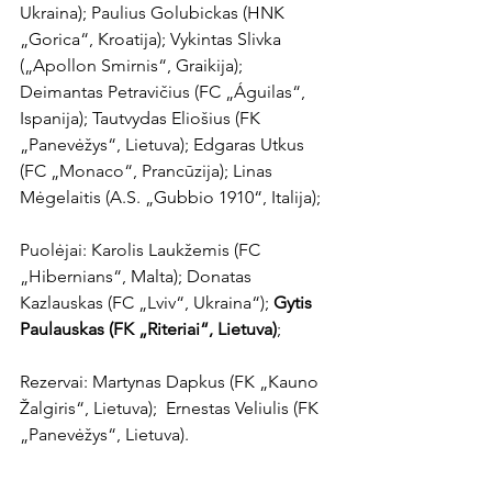
Ukraina); Paulius Golubickas (HNK 
„Gorica“, Kroatija); Vykintas Slivka 
(„Apollon Smirnis“, Graikija); 
Deimantas Petravičius (FC „Águilas“, 
Ispanija); Tautvydas Eliošius (FK 
„Panevėžys“, Lietuva); Edgaras Utkus 
(FC „Monaco“, Prancūzija); Linas 
Mėgelaitis (A.S. „Gubbio 1910“, Italija);

Puolėjai: Karolis Laukžemis (FC 
„Hibernians“, Malta); Donatas 
Kazlauskas (FC „Lviv“, Ukraina“); 
Gytis 
Paulauskas (FK „Riteriai“, Lietuva)
;

Rezervai: Martynas Dapkus (FK „Kauno 
Žalgiris“, Lietuva);  Ernestas Veliulis (FK 
„Panevėžys“, Lietuva). 

Artimiausios rungtynės