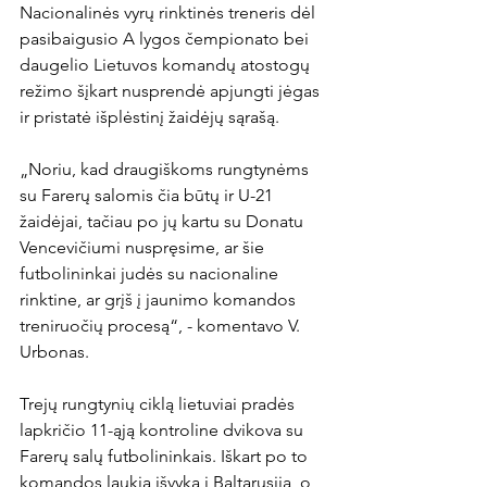
Nacionalinės vyrų rinktinės treneris dėl 
pasibaigusio A lygos čempionato bei 
daugelio Lietuvos komandų atostogų 
režimo šįkart nusprendė apjungti jėgas 
ir pristatė išplėstinį žaidėjų sąrašą. 

„Noriu, kad draugiškoms rungtynėms 
su Farerų salomis čia būtų ir U-21 
žaidėjai, tačiau po jų kartu su Donatu 
Vencevičiumi nuspręsime, ar šie 
futbolininkai judės su nacionaline 
rinktine, ar grįš į jaunimo komandos 
treniruočių procesą“, - komentavo V. 
Urbonas.

Trejų rungtynių ciklą lietuviai pradės 
lapkričio 11-ąją kontroline dvikova su 
Farerų salų futbolininkais. Iškart po to 
komandos laukia išvyka į Baltarusiją, o 