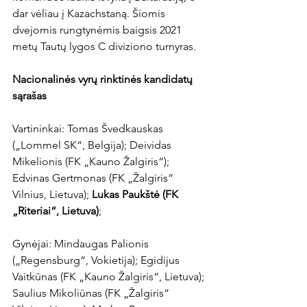
dar vėliau į Kazachstaną. Šiomis 
dvejomis rungtynėmis baigsis 2021 
metų Tautų lygos C diviziono turnyras.

Nacionalinės vyrų rinktinės kandidatų 
sąrašas
Vartininkai: Tomas Švedkauskas 
(„Lommel SK“, Belgija); Deividas 
Mikelionis (FK „Kauno Žalgiris“); 
Edvinas Gertmonas (FK „Žalgiris“ 
Vilnius, Lietuva); 
Lukas Paukštė (FK 
„Riteriai“, Lietuva)
;

Gynėjai: Mindaugas Palionis 
(„Regensburg“, Vokietija); Egidijus 
Vaitkūnas (FK „Kauno Žalgiris“, Lietuva); 
Saulius Mikoliūnas (FK „Žalgiris“ 