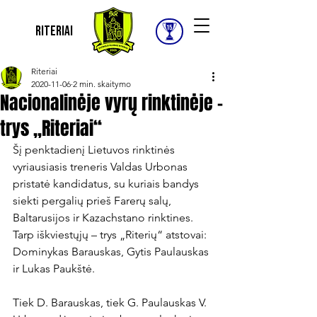
Riteriai
Riteriai
2020-11-06
2 min. skaitymo
Nacionalinėje vyrų rinktinėje –
trys „Riteriai“
Šį penktadienį Lietuvos rinktinės 
vyriausiasis treneris Valdas Urbonas 
pristatė kandidatus, su kuriais bandys 
siekti pergalių prieš Farerų salų, 
Baltarusijos ir Kazachstano rinktines. 
Tarp iškviestųjų – trys „Riterių“ atstovai: 
Dominykas Barauskas, Gytis Paulauskas 
ir Lukas Paukštė.

Tiek D. Barauskas, tiek G. Paulauskas V. 