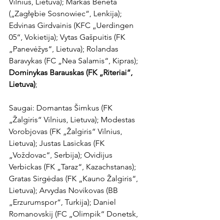
Vilnius, Lietuva); Markas Beneta 
(„Zagłębie Sosnowiec“, Lenkija); 
Edvinas Girdvainis (KFC „Uerdingen 
05“, Vokietija); Vytas Gašpuitis (FK 
„Panevėžys“, Lietuva); Rolandas 
Baravykas (FC „Nea Salamis“, Kipras); 
Dominykas Barauskas (FK „Riteriai“, 
Lietuva)
;

Saugai: Domantas Šimkus (FK 
„Žalgiris“ Vilnius, Lietuva); Modestas 
Vorobjovas (FK „Žalgiris“ Vilnius, 
Lietuva); Justas Lasickas (FK 
„Voždovac“, Serbija); Ovidijus 
Verbickas (FK „Taraz“, Kazachstanas); 
Gratas Sirgėdas (FK „Kauno Žalgiris“, 
Lietuva); Arvydas Novikovas (BB 
„Erzurumspor“, Turkija); Daniel 
Romanovskij (FC „Olimpik“ Donetsk, 