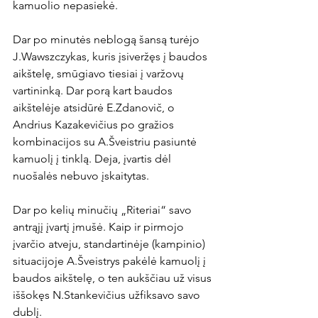
kamuolio nepasiekė.

Dar po minutės neblogą šansą turėjo 
J.Wawszczykas, kuris įsiveržęs į baudos 
aikštelę, smūgiavo tiesiai į varžovų 
vartininką. Dar porą kart baudos 
aikštelėje atsidūrė E.Zdanovič, o 
Andrius Kazakevičius po gražios 
kombinacijos su A.Šveistriu pasiuntė 
kamuolį į tinklą. Deja, įvartis dėl 
nuošalės nebuvo įskaitytas.

Dar po kelių minučių „Riteriai“ savo 
antrąjį įvartį įmušė. Kaip ir pirmojo 
įvarčio atveju, standartinėje (kampinio) 
situacijoje A.Šveistrys pakėlė kamuolį į 
baudos aikštelę, o ten aukščiau už visus 
iššokęs N.Stankevičius užfiksavo savo 
dublį.
