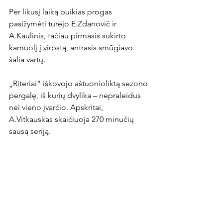
Per likusį laiką puikias progas 
pasižymėti turėjo E.Zdanovič ir 
A.Kaulinis, tačiau pirmasis sukirto 
kamuolį į virpstą, antrasis smūgiavo 
šalia vartų.

„Riteriai“ iškovojo aštuonioliktą sezono 
pergalę, iš kurių dvylika – nepraleidus 
nei vieno įvarčio. Apskritai, 
A.Vitkauskas skaičiuoja 270 minučių 
sausą seriją.

„Riterių“ sudėtis: A.Vitkauskas, 
A.Kazakevičius  (72 min. M.Latvys), 
N.Stankevičius (87 min. 
G.Gumbaravičius), M.Rutkovskis (72 
min. A.Galita), R.Chanda, R.Vlijter (80 
min. N.Petkus), A.Šveistrys, D.Rimpa, 