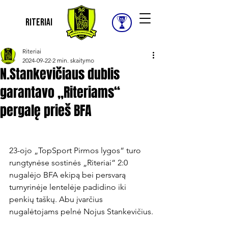
Riteriai
Riteriai
2024-09-22
2 min. skaitymo
N.Stankevičiaus dublis
garantavo „Riteriams“
pergalę prieš BFA
23-ojo „TopSport Pirmos lygos“ turo 
rungtynėse sostinės „Riteriai“ 2:0 
nugalėjo BFA ekipą bei persvarą 
turnyrinėje lentelėje padidino iki 
penkių taškų. Abu įvarčius 
nugalėtojams pelnė Nojus Stankevičius.
