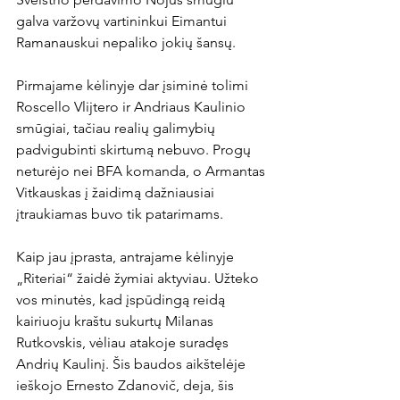
galva varžovų vartininkui Eimantui 
Ramanauskui nepaliko jokių šansų.

Pirmajame kėlinyje dar įsiminė tolimi 
Roscello Vlijtero ir Andriaus Kaulinio 
smūgiai, tačiau realių galimybių 
padvigubinti skirtumą nebuvo. Progų 
neturėjo nei BFA komanda, o Armantas 
Vitkauskas į žaidimą dažniausiai 
įtraukiamas buvo tik patarimams.

Kaip jau įprasta, antrajame kėlinyje 
„Riteriai“ žaidė žymiai aktyviau. Užteko 
vos minutės, kad įspūdingą reidą 
kairiuoju kraštu sukurtų Milanas 
Rutkovskis, vėliau atakoje suradęs 
Andrių Kaulinį. Šis baudos aikštelėje 
ieškojo Ernesto Zdanovič, deja, šis 