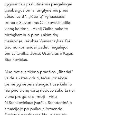
Lyginant su paskutinėmis pergalingai 
pasibaigusiomis rungtynėmis prieš 
„Šiaulius B“, „Riterių“ vyriausiasis 
treneris Slavomiras Cisakovskis atliko 
vieną keitimą – Axelį Galitą pakeitė 
pirmąkart nuo pirmų akimirkų 
pasirodęs Jakubas Wawszczykas. Dėl 
traumų komandai padėti negalėjo: 
Simas Civilka, Jonas Usavičius ir Kajus 
Stankevičius.

Nuo pat susitikimo pradžios „Riteriai“ 
valdė aikštės vidurį, tačiau priekyje 
pernelyg nepersistengė. Pusę kėlinio 
nei prie vienų vartų nebuvo sukurta nei 
viena proga, o pirmoji – virto 
N.Stankevičiaus įvarčiu. Standartinėje 
situacijoje po puikaus Armando 
Šveistrio perdavimo Nojus smūgiu 