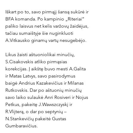
Iškart po to, savo pirmąjį šansą sukūrė ir 
BFA komanda. Po kampinio „Riteriai“ 
paliko laisvus net kelis varžovų žaidėjus, 
tačiau sumaištyje šie nuginkluoti 
A.Vitkausko ginamų vartų nesugebėjo.

Likus žaisti aštuoniolikai minučių, 
S.Cisakovskis atliko pirmąsias 
korekcijas. Į aikštę buvo mesti A.Galita 
ir Matas Latvys, savo pasirodymus 
baigė Andrius Kazakevičius ir Milanas 
Rutkovskis. Dar po aštuonių minučių 
savo laiko sulaukė Anri Rosiveri ir Nojus 
Petkus, pakeitę J.Wawszczyskį ir 
R.Vlijterą, o dar po septynių – 
N.Stankevičių pakeitė Gustas 
Gumbaravičius.
