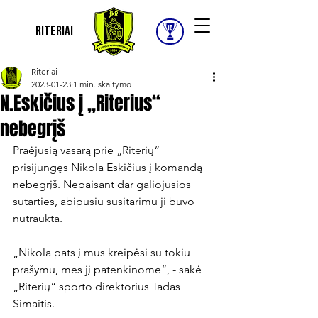
Riteriai
Riteriai
2023-01-23
1 min. skaitymo
N.Eskičius į „Riterius“
nebegrįš
Praėjusią vasarą prie „Riterių“ 
prisijungęs Nikola Eskičius į komandą 
nebegrįš. Nepaisant dar galiojusios 
sutarties, abipusiu susitarimu ji buvo 
nutraukta.

„Nikola pats į mus kreipėsi su tokiu 
prašymu, mes jį patenkinome“, - sakė 
„Riterių“ sporto direktorius Tadas 
Simaitis.
