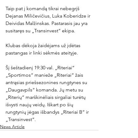
Taip pat į komandą tikrai nebegrįš 
Dejanas Miličevičius, Luka Koberidze ir 
Deividas Malžinskas. Pastarasis jau yra 
susitaręs su „Transinvest“ ekipa.

Klubas dėkoja žaidėjams už įdėtas 
pastangas ir linki sėkmės ateityje.

Šį šeštadienį 19:30 val. „Riteriai“ 
„Sportimos“ manieže „Riteriai“ žais 
antrąsias priešsezonines rungtynes su 
„Daugavpils“ komanda. Jų metu su 
„Riterių“ marškinėliais sirgaliai turėtų 
išvysti naujų veidų. Iškart po šių 
rungtynių jėgas išbandys „Riteriai B“ ir 
„Transinvest“.
News Article