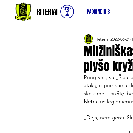
Riteriai
Pagrindinis
Riteriai
2022-06-21
Milžiniška
plyšo kryž
Rungtynių su „Šiauli
ataką, o prie kamuoli
skausmo. Į aikštę įbė
Netrukus legionierius
„Deja, nėra gerai. Sk