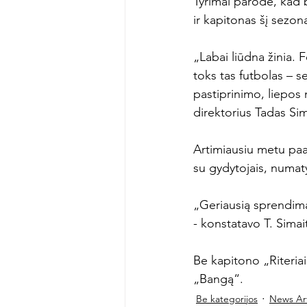
Tyrimai parodė, kad br
ir kapitonas šį sezoną
„Labai liūdna žinia. F
toks tas futbolas – s
pastiprinimo, liepos 
direktorius Tadas Sima
Artimiausiu metu paaiš
su gydytojais, numatyti
„Geriausią sprendimą
- konstatavo T. Simaiti
Be kapitono „Riteria
„Bangą“.
Be kategorijos
News Art