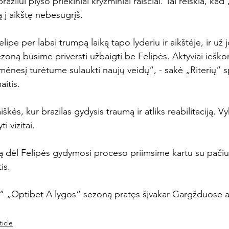
azilui plyšo priekiniai kryžminiai raiščiai. Tai reiškia, kad 
 į aikštę nebesugrįš.

elipe per labai trumpą laiką tapo lyderiu ir aikštėje, ir už j
ezoną būsime priversti užbaigti be Felipės. Aktyviai iešk
mėnesį turėtume sulaukti naujų veidų“, - sakė „Riterių“ s
itis.

kės, kur brazilas gydysis traumą ir atliks reabilitaciją. Vy
 vizitai.

 dėl Felipės gydymosi proceso priimsime kartu su pačiu 
s.

i“ „Optibet A lygos“ sezoną pratęs šįvakar Gargžduose ak
icle