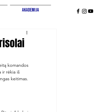
Akademija
risolai
reitą komandos 
r rėkia iš 
ingas keitimas. 