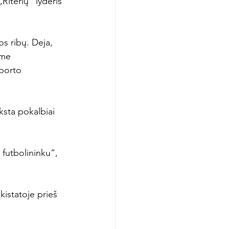
„Riterių“ lyderis 
os ribų. Deja, 
ome 
porto 
ksta pokalbiai 
futbolininku“, 
istatoje prieš 