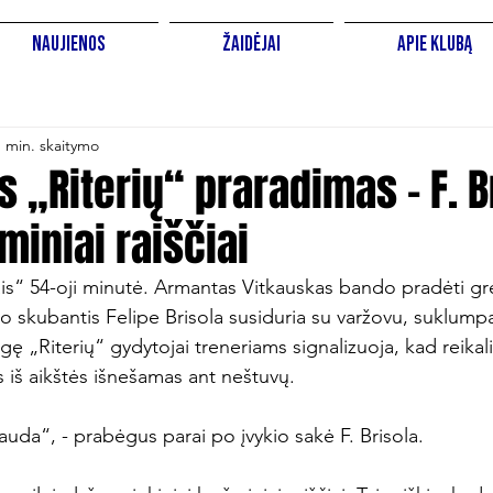
Naujienos
Žaidėjai
Apie Klubą
1 min. skaitymo
s „Riterių“ praradimas – F. B
miniai raiščiai
ais“ 54-oji minutė. Armantas Vitkauskas bando pradėti g
o skubantis Felipe Brisola susiduria su varžovu, suklumpa i
gę „Riterių“ gydytojai treneriams signalizuoja, kad reikal
 iš aikštės išnešamas ant neštuvų.

auda“, - prabėgus parai po įvykio sakė F. Brisola.
