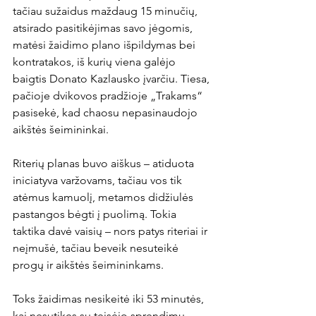
tačiau sužaidus maždaug 15 minučių, 
atsirado pasitikėjimas savo jėgomis, 
matėsi žaidimo plano išpildymas bei 
kontratakos, iš kurių viena galėjo 
baigtis Donato Kazlausko įvarčiu. Tiesa, 
pačioje dvikovos pradžioje „Trakams“ 
pasisekė, kad chaosu nepasinaudojo 
aikštės šeimininkai.

Riterių planas buvo aiškus – atiduota 
iniciatyva varžovams, tačiau vos tik 
atėmus kamuolį, metamos didžiulės 
pastangos bėgti į puolimą. Tokia 
taktika davė vaisių – nors patys riteriai ir 
neįmušė, tačiau beveik nesuteikė 
progų ir aikštės šeimininkams.

Toks žaidimas nesikeitė iki 53 minutės, 
kai nesutikęs su teisėjo sprendimu 