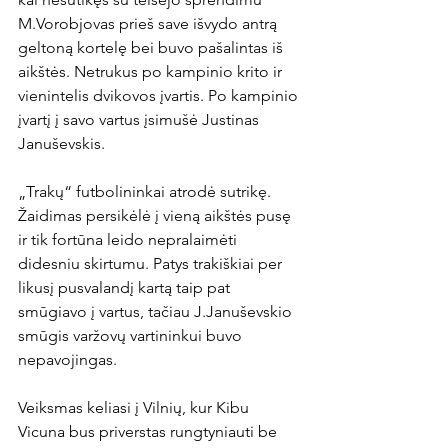
M.Vorobjovas prieš save išvydo antrą 
geltoną kortelę bei buvo pašalintas iš 
aikštės. Netrukus po kampinio krito ir 
vienintelis dvikovos įvartis. Po kampinio 
įvartį į savo vartus įsimušė Justinas 
Januševskis.

„Trakų“ futbolininkai atrodė sutrikę. 
Žaidimas persikėlė į vieną aikštės pusę 
ir tik fortūna leido nepralaimėti 
didesniu skirtumu. Patys trakiškiai per 
likusį pusvalandį kartą taip pat 
smūgiavo į vartus, tačiau J.Januševskio 
smūgis varžovų vartininkui buvo 
nepavojingas.

Veiksmas keliasi į Vilnių, kur Kibu 
Vicuna bus priverstas rungtyniauti be 