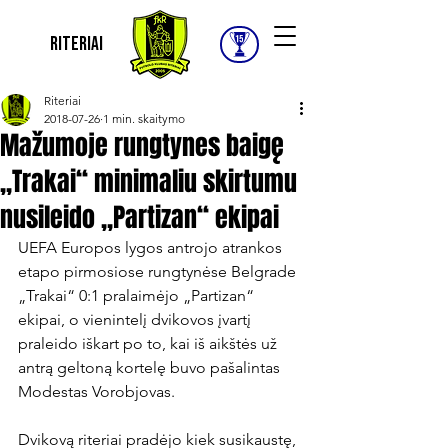
Riteriai
Riteriai
2018-07-26
1 min. skaitymo
Mažumoje rungtynes baigę
„Trakai“ minimaliu skirtumu
nusileido „Partizan“ ekipai
UEFA Europos lygos antrojo atrankos 
etapo pirmosiose rungtynėse Belgrade 
„Trakai“ 0:1 pralaimėjo „Partizan“ 
ekipai, o vienintelį dvikovos įvartį 
praleido iškart po to, kai iš aikštės už 
antrą geltoną kortelę buvo pašalintas 
Modestas Vorobjovas.

Dvikovą riteriai pradėjo kiek susikaustę, 