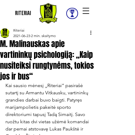
Riteriai
Riteriai
2021-06-23
2 min. skaitymo
M. Malinauskas apie
vartininkų psichologiją: „Kaip
nusiteiksi rungtynėms, tokios
jos ir bus“
Kai sausio mėnesį „Riteriai“ pasirašė 
sutartį su Armantu Vitkausku, vartininkų 
grandies darbai buvo baigti. Patyręs 
marijampolietis pakeitė sporto 
direktoriumi tapusį Tadą Simaitį. Savo 
ruožtu kitas dvi vietas užėmė komandai 
dar pernai atstovavę Lukas Paukštė ir 