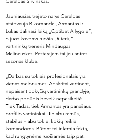
Geraldas Širvinskas.

Jauniausias trejeto narys Geraldas 
atstovauja B komandai, Armantas ir 
Lukas dalinasi laiką „Optibet A lygoje“, 
o juos kovoms ruošia „Riterių“ 
vartininkų treneris Mindaugas 
Malinauskas. Pastarajam tai jau antras 
sezonas klube.

„Darbas su tokiais profesionalais yra 
vienas malonumas. Apskritai vertinant, 
nepaisant pokyčių vartininkų grandyje, 
darbo pobūdis beveik nepasikeitė. 
Tiek Tadas, tiek Armantas yra panašaus 
profilio vartininkai. Jie abu ramūs, 
stabilūs – abu tokie, kokių reikia 
komandoms. Būtent tai ir lemia faktą, 
kad rungtynėms ruošiamės taip pat, 