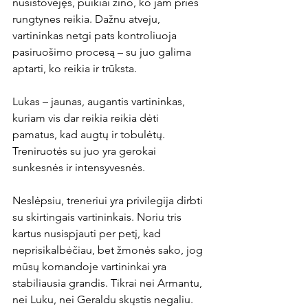
nusistovėjęs, puikiai žino, ko jam prieš 
rungtynes reikia. Dažnu atveju, 
vartininkas netgi pats kontroliuoja 
pasiruošimo procesą – su juo galima 
aptarti, ko reikia ir trūksta.

Lukas – jaunas, augantis vartininkas, 
kuriam vis dar reikia reikia dėti 
pamatus, kad augtų ir tobulėtų. 
Treniruotės su juo yra gerokai 
sunkesnės ir intensyvesnės.

Neslėpsiu, treneriui yra privilegija dirbti 
su skirtingais vartininkais. Noriu tris 
kartus nusispjauti per petį, kad 
neprisikalbėčiau, bet žmonės sako, jog 
mūsų komandoje vartininkai yra 
stabiliausia grandis. Tikrai nei Armantu, 
nei Luku, nei Geraldu skųstis negaliu.
