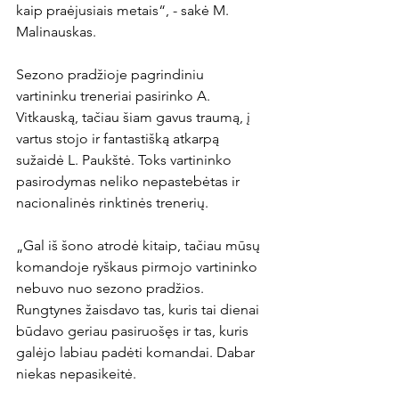
kaip praėjusiais metais“, - sakė M. 
Malinauskas.

Sezono pradžioje pagrindiniu 
vartininku treneriai pasirinko A. 
Vitkauską, tačiau šiam gavus traumą, į 
vartus stojo ir fantastišką atkarpą 
sužaidė L. Paukštė. Toks vartininko 
pasirodymas neliko nepastebėtas ir 
nacionalinės rinktinės trenerių.

„Gal iš šono atrodė kitaip, tačiau mūsų 
komandoje ryškaus pirmojo vartininko 
nebuvo nuo sezono pradžios. 
Rungtynes žaisdavo tas, kuris tai dienai 
būdavo geriau pasiruošęs ir tas, kuris 
galėjo labiau padėti komandai. Dabar 
niekas nepasikeitė.
