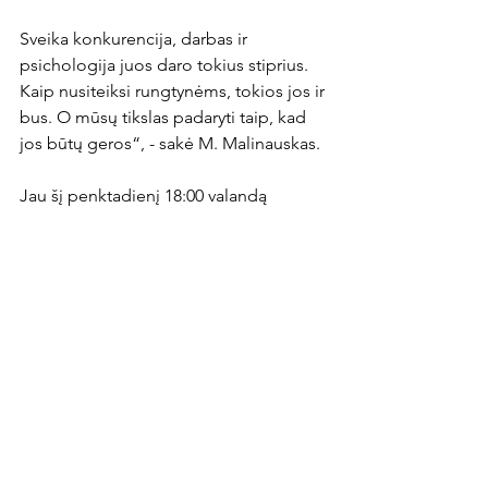
Sveika konkurencija, darbas ir 
psichologija juos daro tokius stiprius. 
Kaip nusiteiksi rungtynėms, tokios jos ir 
bus. O mūsų tikslas padaryti taip, kad 
jos būtų geros“, - sakė M. Malinauskas.

Jau šį penktadienį 18:00 valandą 
„Riterių“ laukia „Optibet A lygos“ 
namų rungtynės prieš Marijampolės 
„Sūduvą“. Planų, ar tose rungtynėse 
„Riterių“ vartus saugos A. Vitkauskas, ar 
L. Paukštė, M. Malinauskas 
neatskleidžia.
News Article