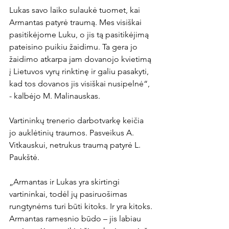
Lukas savo laiko sulaukė tuomet, kai 
Armantas patyrė traumą. Mes visiškai 
pasitikėjome Luku, o jis tą pasitikėjimą 
pateisino puikiu žaidimu. Ta gera jo 
žaidimo atkarpa jam dovanojo kvietimą 
į Lietuvos vyrų rinktinę ir galiu pasakyti, 
kad tos dovanos jis visiškai nusipelnė“, 
- kalbėjo M. Malinauskas.

Vartininkų trenerio darbotvarkę keičia 
jo auklėtinių traumos. Pasveikus A. 
Vitkauskui, netrukus traumą patyrė L. 
Paukštė.

„Armantas ir Lukas yra skirtingi 
vartininkai, todėl jų pasiruošimas 
rungtynėms turi būti kitoks. Ir yra kitoks. 
Armantas ramesnio būdo – jis labiau 