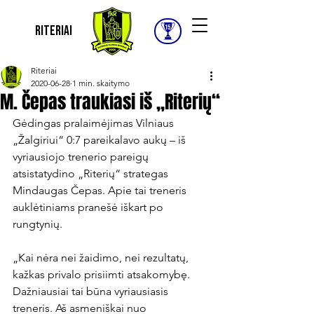
Riteriai
Riteriai
2020-06-28
1 min. skaitymo
M. Čepas traukiasi iš „Riterių“
Gėdingas pralaimėjimas Vilniaus 
„Žalgiriui“ 0:7 pareikalavo aukų – iš 
vyriausiojo trenerio pareigų 
atsistatydino „Riterių“ strategas 
Mindaugas Čepas. Apie tai treneris 
auklėtiniams pranešė iškart po 
rungtynių.

„Kai nėra nei žaidimo, nei rezultatų, 
kažkas privalo prisiimti atsakomybę. 
Dažniausiai tai būna vyriausiasis 
treneris. Aš asmeniškai nuo 