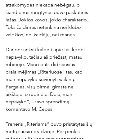
atsakomybės niekada nebėgau, o 
šiandienos rungtynės buvo paskutinis 
lašas. Jokios kovos, jokio charakterio... 
Toks žaidimas netenkina nei klubo 
valdžios, nei žaidėjų, nei manęs.

Dar per anksti kalbėti apie tai, kodėl 
nepavyko, tačiau aš priežastį matau 
rūbinėje. Mano pats didžiausias 
pralaimėjimas „Riteriuose“ tas, kad 
man nepavyko suvienyti vaikinų. 
Pergalės, visų pirma, gimsta ne 
aikštėje, o rūbinėje. Deja, man 
nepavyko“, - savo sprendimą 
komentavo M. Čepas.

Treneris „Riteriams“ buvo pristatytas šių 
metų sausio pradžioje. Per penkis 
mėnesius jis vadovavo septyneriose 